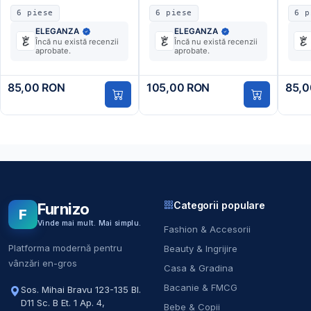
6 piese
6 piese
6 p
ELEGANZA
ELEGANZA
Încă nu există recenzii
Încă nu există recenzii
aprobate.
aprobate.
85,00 RON
105,00 RON
85,0
Categorii populare
Furnizo
F
Vinde mai mult. Mai simplu.
Fashion & Accesorii
Platforma modernă pentru
Beauty & Ingrijire
vânzări en-gros
Casa & Gradina
Bacanie & FMCG
Sos. Mihai Bravu 123-135 Bl.
D11 Sc. B Et. 1 Ap. 4
,
Bebe & Copii