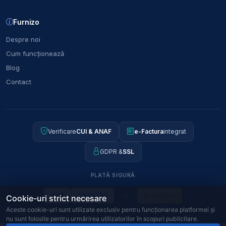
Furnizo
Despre noi
Cum funcționează
Blog
Contact
Verificare
CUI & ANAF
e-Factura
integrat
GDPR &
SSL
PLATĂ SIGURĂ
OP
e-Factura
VISA
MAESTRO
Cookie-uri strict necesare
Aceste cookie-uri sunt utilizate exclusiv pentru funcționarea platformei și
nu sunt folosite pentru urmărirea utilizatorilor în scopuri publicitare.