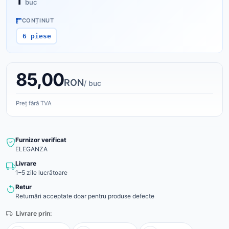
1
buc
CONȚINUT
6 piese
85,00
RON
/ buc
Preț fără TVA
Furnizor verificat
ELEGANZA
Livrare
1–5 zile lucrătoare
Retur
Returnări acceptate doar pentru produse defecte
Livrare prin: