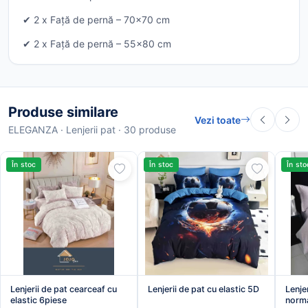
✔ 2 x Față de pernă – 70x70 cm
✔ 2 x Față de pernă – 55x80 cm
Produse similare
Vezi toate
ELEGANZA · Lenjerii pat · 30 produse
În stoc
În stoc
În sto
Lenjerii de pat cearceaf cu
Lenjerii de pat cu elastic 5D
Lenje
elastic 6piese
norma