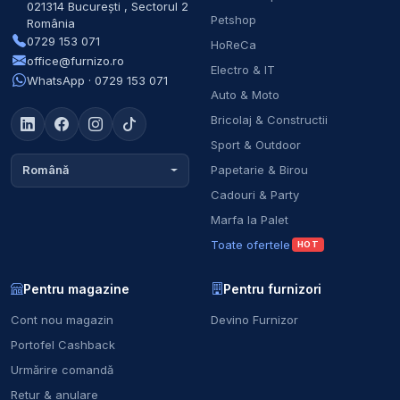
021314
București
,
Sectorul 2
Petshop
România
0729 153 071
HoReCa
office@furnizo.ro
Electro & IT
WhatsApp · 0729 153 071
Auto & Moto
Bricolaj & Constructii
Sport & Outdoor
Papetarie & Birou
Română
Cadouri & Party
Marfa la Palet
Toate ofertele
HOT
Pentru magazine
Pentru furnizori
Cont nou magazin
Devino Furnizor
Portofel Cashback
Urmărire comandă
Retur & anulare