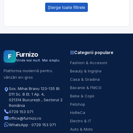
Șterge toate filtrele
Categorii populare
Furnizo
F
Vinde mai mult. Mai simplu.
Fashion & Accesorii
Platforma modernă pentru
Beauty & Ingrijire
vânzări en-gros
Casa & Gradina
Bacanie & FMCG
Sos. Mihai Bravu 123-135 Bl.
D11 Sc. B Et. 1 Ap. 4
,
Bebe & Copii
021314
București
,
Sectorul 2
Petshop
România
0729 153 071
HoReCa
office@furnizo.ro
Electro & IT
WhatsApp · 0729 153 071
Auto & Moto