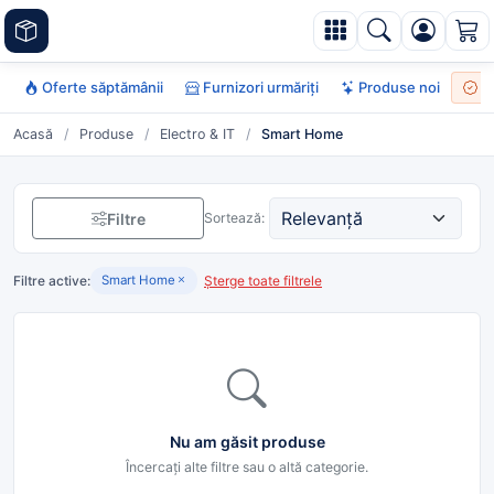
Oferte săptămânii
Furnizori urmăriți
Produse noi
To
Acasă
/
Produse
/
Electro & IT
/
Smart Home
Filtre
Sortează:
Filtre active:
Șterge toate filtrele
Smart Home
Nu am găsit produse
Încercați alte filtre sau o altă categorie.