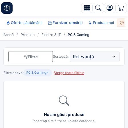
Oferte săptămânii
Furnizori urmăriți
Produse noi
To
Acasă
/
Produse
/
Electro & IT
/
PC & Gaming
Filtre
Sortează:
Filtre active:
Șterge toate filtrele
PC & Gaming
Nu am găsit produse
Încercați alte filtre sau o altă categorie.