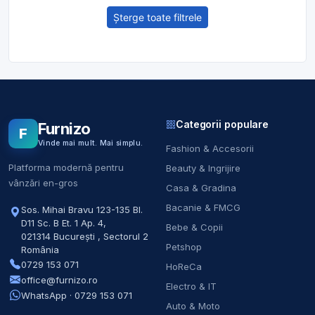
Șterge toate filtrele
Categorii populare
Furnizo
F
Vinde mai mult. Mai simplu.
Fashion & Accesorii
Platforma modernă pentru
Beauty & Ingrijire
vânzări en-gros
Casa & Gradina
Bacanie & FMCG
Sos. Mihai Bravu 123-135 Bl.
D11 Sc. B Et. 1 Ap. 4
,
Bebe & Copii
021314
București
,
Sectorul 2
Petshop
România
0729 153 071
HoReCa
office@furnizo.ro
Electro & IT
WhatsApp · 0729 153 071
Auto & Moto