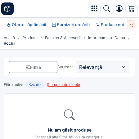
Oferte săptămânii
Furnizori urmăriți
Produse noi
To
Acasă
/
Produse
/
Fashion & Accesorii
/
Imbracaminte Dama
/
Rochii
Filtre
Sortează:
Filtre active:
Șterge toate filtrele
Rochii
Nu am găsit produse
Încercați alte filtre sau o altă categorie.