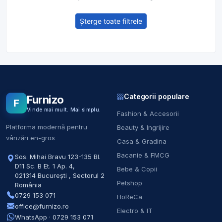
Șterge toate filtrele
Categorii populare
Furnizo
F
Vinde mai mult. Mai simplu.
Fashion & Accesorii
Platforma modernă pentru
Beauty & Ingrijire
vânzări en-gros
Casa & Gradina
Bacanie & FMCG
Sos. Mihai Bravu 123-135 Bl.
D11 Sc. B Et. 1 Ap. 4
,
Bebe & Copii
021314
București
,
Sectorul 2
Petshop
România
0729 153 071
HoReCa
office@furnizo.ro
Electro & IT
WhatsApp · 0729 153 071