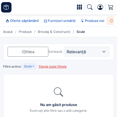
Oferte săptămânii
Furnizori urmăriți
Produse noi
To
Acasă
/
Produse
/
Bricolaj & Constructii
/
Scule
Filtre
Sortează:
Filtre active:
Șterge toate filtrele
Scule
Nu am găsit produse
Încercați alte filtre sau o altă categorie.