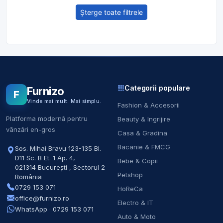
Șterge toate filtrele
Categorii populare
Furnizo
F
Vinde mai mult. Mai simplu.
Fashion & Accesorii
Platforma modernă pentru
Beauty & Ingrijire
vânzări en-gros
Casa & Gradina
Bacanie & FMCG
Sos. Mihai Bravu 123-135 Bl.
D11 Sc. B Et. 1 Ap. 4
,
Bebe & Copii
021314
București
,
Sectorul 2
Petshop
România
0729 153 071
HoReCa
office@furnizo.ro
Electro & IT
WhatsApp · 0729 153 071
Auto & Moto