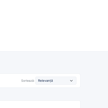
Română
Despre noi
Cashback
Blog
Contact
Caută
Sortează: