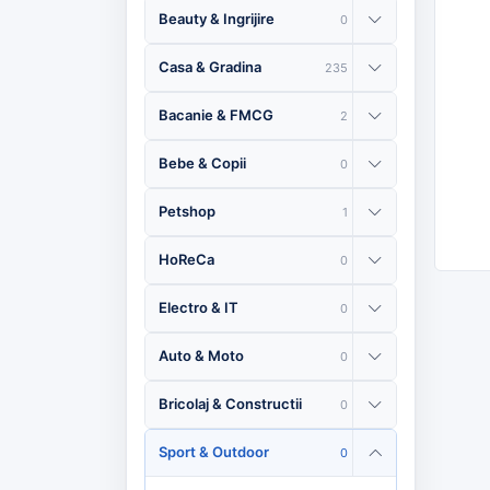
Beauty & Ingrijire
0
Casa & Gradina
235
Bacanie & FMCG
2
Bebe & Copii
0
Petshop
1
HoReCa
0
Electro & IT
0
Auto & Moto
0
Bricolaj & Constructii
0
Sport & Outdoor
0