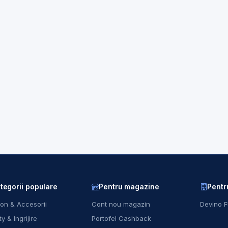
tegorii populare
Pentru magazine
Pentr
on & Accesorii
Cont nou magazin
Devino F
y & Ingrijire
Portofel Cashback