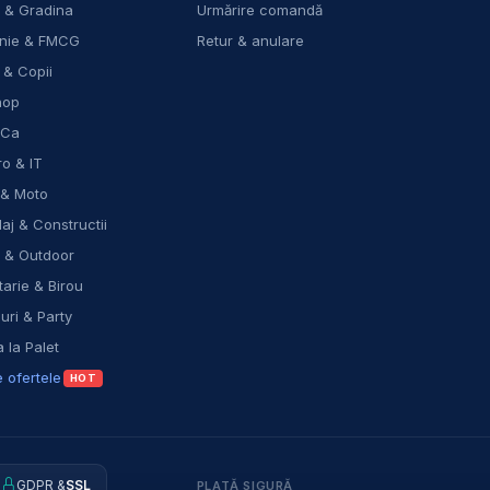
 & Gradina
Urmărire comandă
nie & FMCG
Retur & anulare
 & Copii
hop
eCa
ro & IT
 & Moto
laj & Constructii
t & Outdoor
arie & Birou
ri & Party
 la Palet
 ofertele
HOT
GDPR &
SSL
PLATĂ SIGURĂ