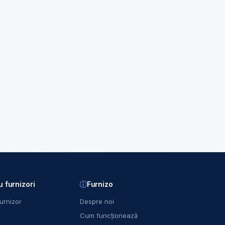
u furnizori
Furnizo
urnizor
Despre noi
Cum funcționează