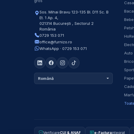
gros
Casa
Baca
Sos. Mihai Bravu 123-135 Bl. D11 Sc. B
Et. 1 Ap. 4
,
Bebe
021314
București
,
Sectorul 2
Pets
România
0729 153 071
HoR
office@furnizo.ro
Elect
WhatsApp · 0729 153 071
Auto
Brico
Spor
Papet
Română
Cadou
Marfa
Toate
Verificare
CUI & ANAF
e-Factura
integrat