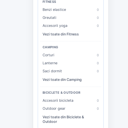
FITNESS
Benzi elastice
0
Greutati
0
Accesorii yoga
0
Vezi toate din Fitness
CAMPING
Corturi
0
Lanterne
0
Saci dormit
0
Vezi toate din Camping
BICICLETE & OUTDOOR
Accesorii bicicleta
0
Outdoor gear
0
Vezi toate din Biciclete &
Outdoor