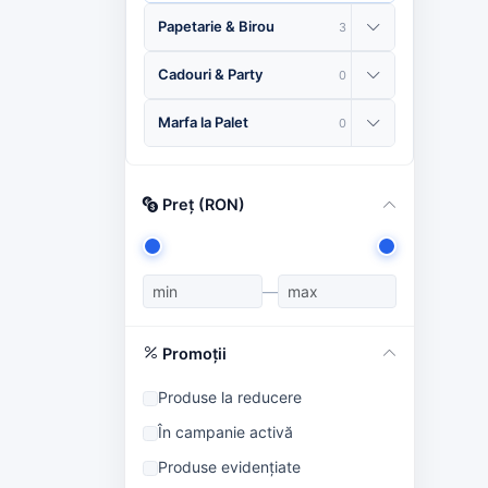
Papetarie & Birou
3
Cadouri & Party
0
Marfa la Palet
0
Preț (RON)
—
Promoții
Produse la reducere
În campanie activă
Produse evidențiate