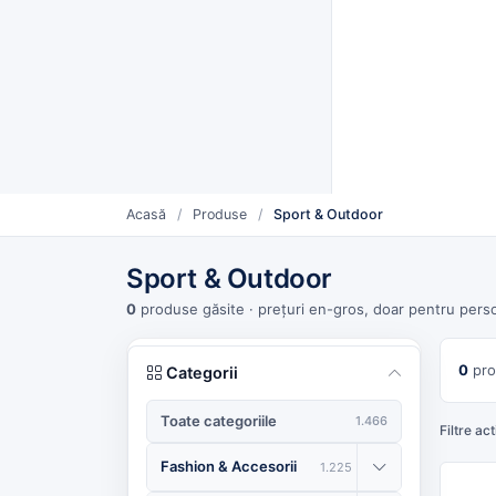
Furnizori verificați CUI
Livrare rapidă și plată la livra
Furnizo
CATEGORII
Vinde mai mult. Mai simplu.
Oferte săptămânii
Furnizori urmăriți
Pro
Acasă
/
Produse
/
Sport & Outdoor
Sport & Outdoor
0
produse găsite
· prețuri en-gros, doar pentru perso
0
pro
Categorii
Toate categoriile
1.466
Filtre act
Fashion & Accesorii
1.225