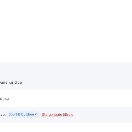
re
Cum funcționează
duse noi
Toți furnizorii
ane juridice
duse
ive:
Șterge toate filtrele
Sport & Outdoor