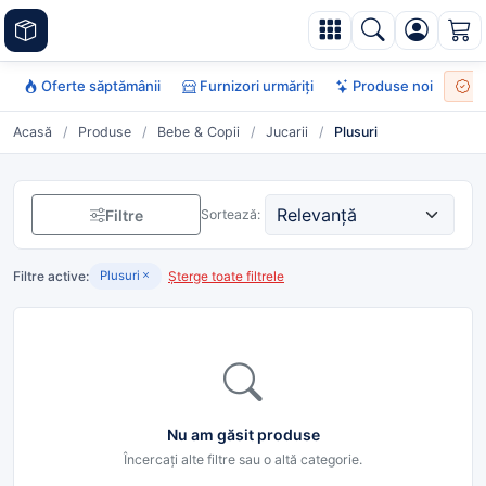
Oferte săptămânii
Furnizori urmăriți
Produse noi
To
Acasă
/
Produse
/
Bebe & Copii
/
Jucarii
/
Plusuri
Filtre
Sortează:
Filtre active:
Șterge toate filtrele
Plusuri
Nu am găsit produse
Încercați alte filtre sau o altă categorie.