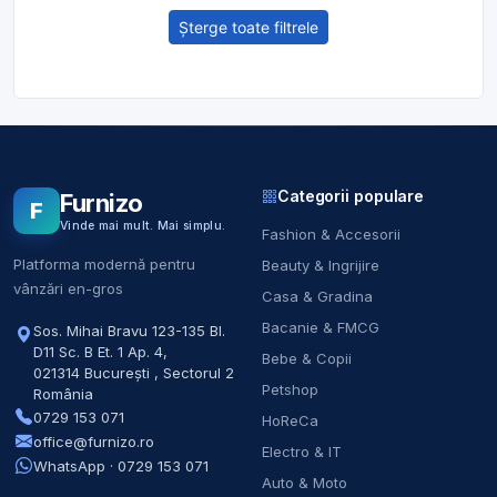
Șterge toate filtrele
Categorii populare
Furnizo
F
Vinde mai mult. Mai simplu.
Fashion & Accesorii
Platforma modernă pentru
Beauty & Ingrijire
vânzări en-gros
Casa & Gradina
Bacanie & FMCG
Sos. Mihai Bravu 123-135 Bl.
D11 Sc. B Et. 1 Ap. 4
,
Bebe & Copii
021314
București
,
Sectorul 2
Petshop
România
0729 153 071
HoReCa
office@furnizo.ro
Electro & IT
WhatsApp · 0729 153 071
Auto & Moto