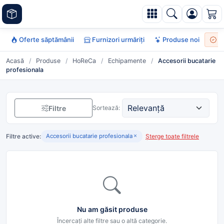
Oferte săptămânii
Furnizori urmăriți
Produse noi
To
Acasă
/
Produse
/
HoReCa
/
Echipamente
/
Accesorii bucatarie
profesionala
Filtre
Sortează:
Filtre active:
Șterge toate filtrele
Accesorii bucatarie profesionala
Nu am găsit produse
Încercați alte filtre sau o altă categorie.