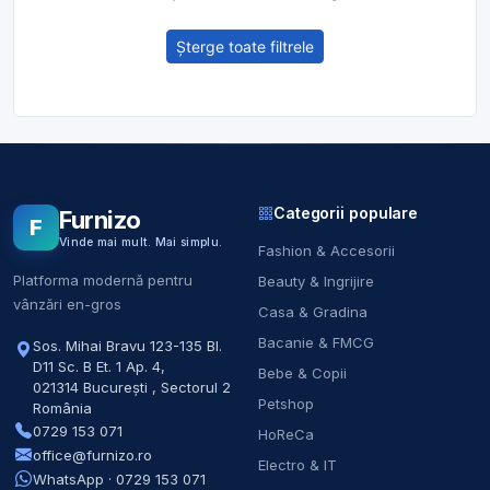
Șterge toate filtrele
Categorii populare
Furnizo
F
Vinde mai mult. Mai simplu.
Fashion & Accesorii
Platforma modernă pentru
Beauty & Ingrijire
vânzări en-gros
Casa & Gradina
Bacanie & FMCG
Sos. Mihai Bravu 123-135 Bl.
D11 Sc. B Et. 1 Ap. 4
,
Bebe & Copii
021314
București
,
Sectorul 2
Petshop
România
0729 153 071
HoReCa
office@furnizo.ro
Electro & IT
WhatsApp · 0729 153 071