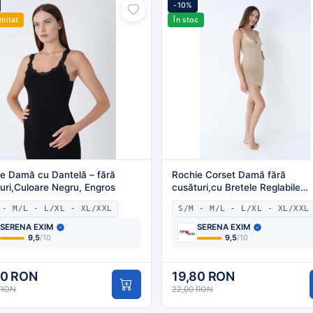
-10%
imitat
În stoc
e Damă cu Dantelă – fără
Rochie Corset Damă fără
uri,Culoare Negru, Engros
cusături,cu Bretele Reglabile
,Culoare Bej ,Engros
 - M/L - L/XL - XL/XXL
S/M - M/L - L/XL - XL/XXL
SERENA EXIM
SERENA EXIM
9,5
/10
9,5
/10
80 RON
19,80 RON
 RON
22,00 RON