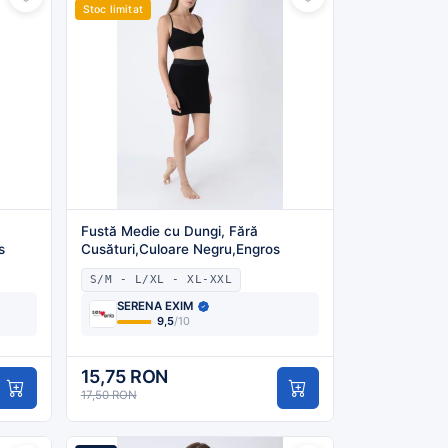
Stoc limitat
Fustă Medie cu Dungi, Fără
s
Cusături,Culoare Negru,Engros
S/M - L/XL - XL-XXL
SERENA EXIM
9,5
/10
15,75 RON
17,50 RON