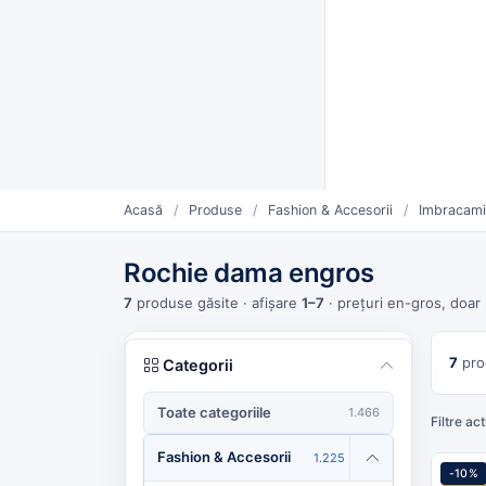
Furnizori verificați CUI
Livrare rapidă și plată la livra
Furnizo
CATEGORII
Vinde mai mult. Mai simplu.
Oferte săptămânii
Furnizori urmăriți
Pro
Acasă
/
Produse
/
Fashion & Accesorii
/
Imbracam
Rochie dama engros
7
produse găsite
· afișare
1–7
· prețuri en-gros, doar
7
pro
Categorii
Toate categoriile
1.466
Filtre act
Fashion & Accesorii
1.225
-10%