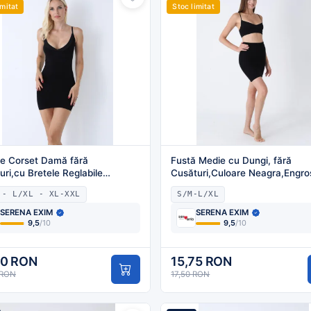
imitat
Stoc limitat
e Corset Damă fără
Fustă Medie cu Dungi, fără
uri,cu Bretele Reglabile
Cusături,Culoare Neagra,Engro
are Negru,Engros
 - L/XL - XL-XXL
S/M-L/XL
SERENA EXIM
SERENA EXIM
9,5
/10
9,5
/10
80 RON
15,75 RON
 RON
17,50 RON