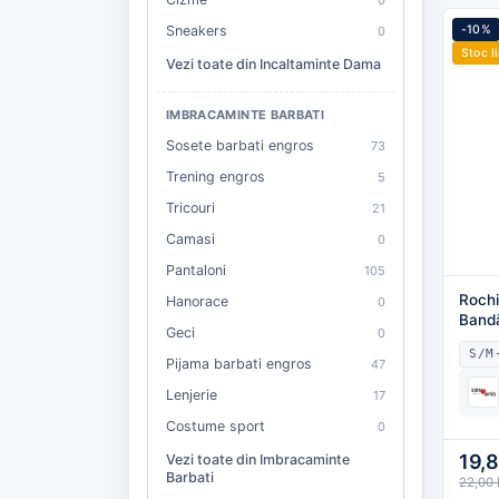
Sneakers
-10%
0
Stoc l
Vezi toate din Incaltaminte Dama
IMBRACAMINTE BARBATI
Sosete barbati engros
73
Trening engros
5
Tricouri
21
Camasi
0
Pantaloni
105
Rochi
Hanorace
0
Bandă
Geci
0
Bej,E
S/M
Pijama barbati engros
47
Lenjerie
17
Costume sport
0
19,
Vezi toate din Imbracaminte
Barbati
22,00