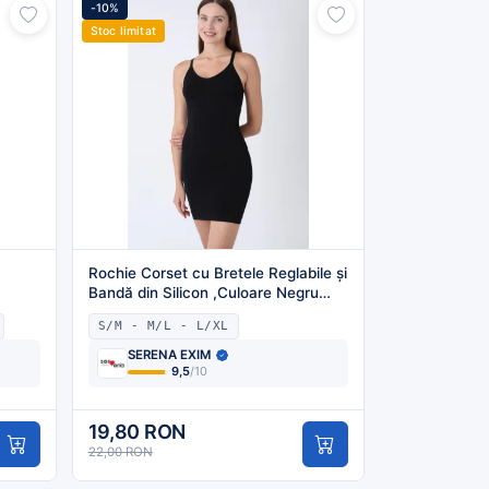
-10%
Stoc limitat
Rochie Corset cu Bretele Reglabile și
Bandă din Silicon ,Culoare Negru
,Engros
S/M - M/L - L/XL
SERENA EXIM
9,5
/10
19,80 RON
22,00 RON