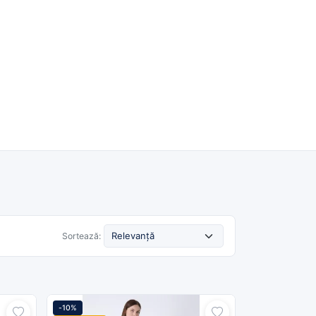
Română
Despre noi
Cashback
Blog
Contact
Caută
Sortează:
-10%