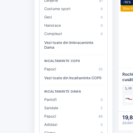
Lenjerie
91
-10%
Costume sport
Stoc l
0
Geci
0
Hanorace
0
Compleuri
0
Vezi toate din Imbracaminte
Dama
INCALTAMINTE COPII
Papuci
20
Rochi
Vezi toate din Incaltaminte COPII
cusăt
S/M
INCALTAMINTE DAMA
Pantofi
0
Sandale
2
Papuci
86
19,
22,00
Adidasi
0
Cizme
0