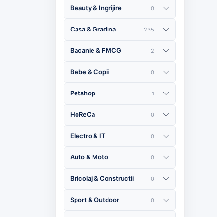
Beauty & Ingrijire
0
Casa & Gradina
235
Bacanie & FMCG
2
Bebe & Copii
0
Petshop
1
HoReCa
0
Electro & IT
0
Auto & Moto
0
Bricolaj & Constructii
0
Sport & Outdoor
0