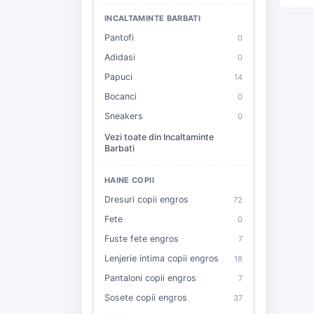
INCALTAMINTE BARBATI
Pantofi
0
Adidasi
0
Papuci
14
Bocanci
0
Sneakers
0
Vezi toate din Incaltaminte
Barbati
HAINE COPII
Dresuri copii engros
72
Fete
0
Fuste fete engros
7
Lenjerie intima copii engros
18
Pantaloni copii engros
7
Sosete copii engros
37