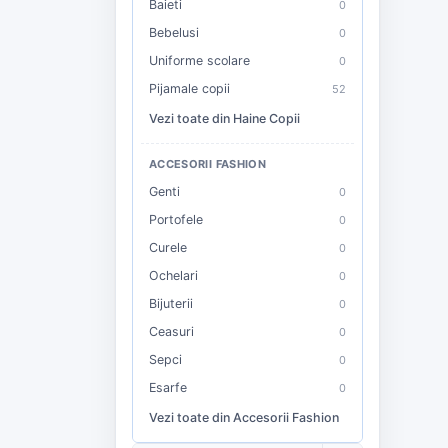
Baieti
0
Bebelusi
0
Uniforme scolare
0
Pijamale copii
52
Vezi toate din Haine Copii
ACCESORII FASHION
Genti
0
Portofele
0
Curele
0
Ochelari
0
Bijuterii
0
Ceasuri
0
Sepci
0
Esarfe
0
Vezi toate din Accesorii Fashion