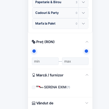
Papetarie & Birou
3
Cadouri & Party
0
Marfa la Palet
0
Preț (RON)
—
Marcă / furnizor
SERENA EXIM
(7)
Vândut de