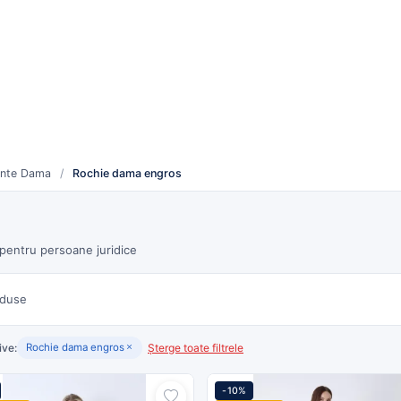
re
Cum funcționează
duse noi
Toți furnizorii
inte Dama
/
Rochie dama engros
 pentru persoane juridice
duse
ive:
Șterge toate filtrele
Rochie dama engros
-10%