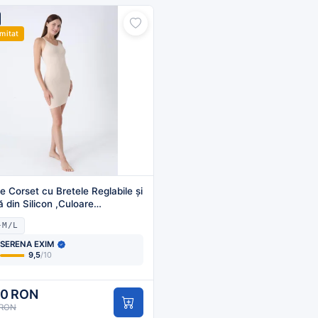
imitat
e Corset cu Bretele Reglabile și
 din Silicon ,Culoare
ngros
-M/L
SERENA EXIM
9,5
/10
80 RON
 RON