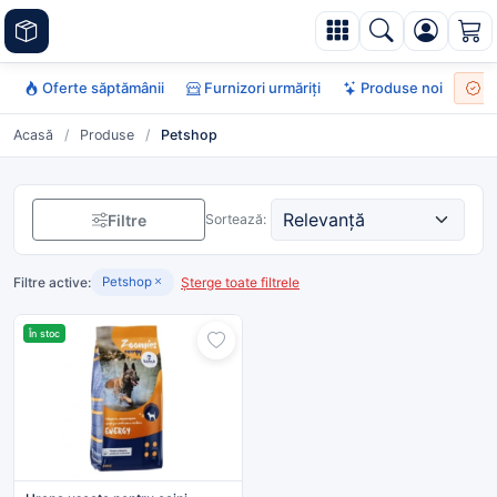
Oferte săptămânii
Furnizori urmăriți
Produse noi
To
Acasă
/
Produse
/
Petshop
Filtre
Sortează:
Filtre active:
Șterge toate filtrele
Petshop
În stoc