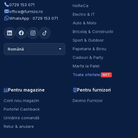
0729 153 071
HoReCa
office@furnizo.ro
Electro & IT
WhatsApp · 0729 153 071
Auto & Moto
Bricolaj & Constructii
Sport & Outdoor
Papetarie & Birou
Română
Cadouri & Party
Marfa la Palet
Toate ofertele
HOT
Pentru magazine
Pentru furnizori
Cont nou magazin
Devino Furnizor
Portofel Cashback
Urmărire comandă
Retur & anulare