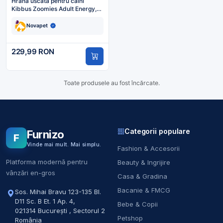
Hrana uscata pentru caini
Kibbus Zoomies Adult Energy,
20kg
Novapet
229,99 RON
Toate produsele au fost încărcate.
Categorii populare
Furnizo
F
Vinde mai mult. Mai simplu.
Fashion & Accesorii
Platforma modernă pentru
Beauty & Ingrijire
vânzări en-gros
Casa & Gradina
Bacanie & FMCG
Sos. Mihai Bravu 123-135 Bl.
D11 Sc. B Et. 1 Ap. 4
,
Bebe & Copii
021314
București
,
Sectorul 2
Petshop
România