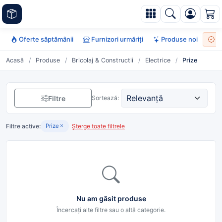
Oferte săptămânii
Furnizori urmăriți
Produse noi
To
Acasă
/
Produse
/
Bricolaj & Constructii
/
Electrice
/
Prize
Filtre
Sortează:
Filtre active:
Șterge toate filtrele
Prize
Nu am găsit produse
Încercați alte filtre sau o altă categorie.