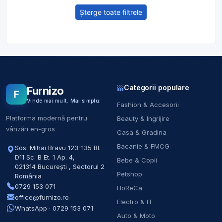
Șterge toate filtrele
Categorii populare
Furnizo
F
Vinde mai mult. Mai simplu.
Fashion & Accesorii
Platforma modernă pentru
Beauty & Ingrijire
vânzări en-gros
Casa & Gradina
Bacanie & FMCG
Sos. Mihai Bravu 123-135 Bl.
D11 Sc. B Et. 1 Ap. 4
,
Bebe & Copii
021314
București
,
Sectorul 2
Petshop
România
0729 153 071
HoReCa
office@furnizo.ro
Electro & IT
WhatsApp · 0729 153 071
Auto & Moto