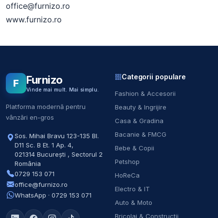
office@furnizo.ro
www.furnizo.ro
Categorii populare
Furnizo
F
Vinde mai mult. Mai simplu.
Fashion & Accesorii
Platforma modernă pentru
Beauty & Ingrijire
vânzări en-gros
Casa & Gradina
Bacanie & FMCG
Sos. Mihai Bravu 123-135 Bl.
D11 Sc. B Et. 1 Ap. 4
,
Bebe & Copii
021314
București
,
Sectorul 2
Petshop
România
0729 153 071
HoReCa
office@furnizo.ro
Electro & IT
WhatsApp · 0729 153 071
Auto & Moto
Bricolaj & Constructii