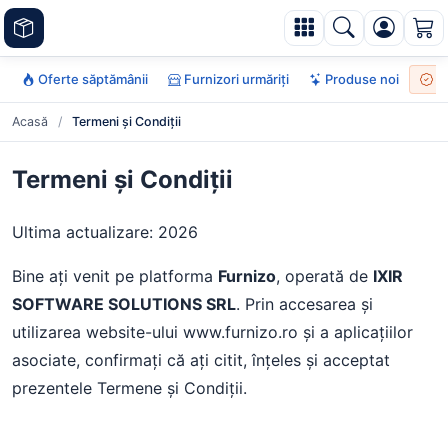
Oferte săptămânii
Furnizori urmăriți
Produse noi
To
Acasă
/
Termeni și Condiții
Termeni și Condiții
Ultima actualizare: 2026
Bine ați venit pe platforma
Furnizo
, operată de
IXIR
SOFTWARE SOLUTIONS SRL
. Prin accesarea și
utilizarea website-ului www.furnizo.ro și a aplicațiilor
asociate, confirmați că ați citit, înțeles și acceptat
prezentele Termene și Condiții.