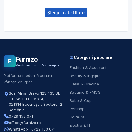
Șterge toate filtrele
Categorii populare
Furnizo
F
Vinde mai mult. Mai simplu.
Fashion & Accesorii
Platforma modernă pentru
Beauty & Ingrijire
vânzări en-gros
Casa & Gradina
Bacanie & FMCG
Sos. Mihai Bravu 123-135 Bl.
D11 Sc. B Et. 1 Ap. 4
,
Bebe & Copii
021314
București
,
Sectorul 2
Petshop
România
0729 153 071
HoReCa
office@furnizo.ro
Electro & IT
WhatsApp · 0729 153 071