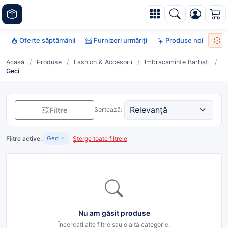
Oferte săptămânii
Furnizori urmăriți
Produse noi
To
Acasă
/
Produse
/
Fashion & Accesorii
/
Imbracaminte Barbati
/
Geci
Filtre
Sortează:
Filtre active:
Șterge toate filtrele
Geci
Nu am găsit produse
Încercați alte filtre sau o altă categorie.