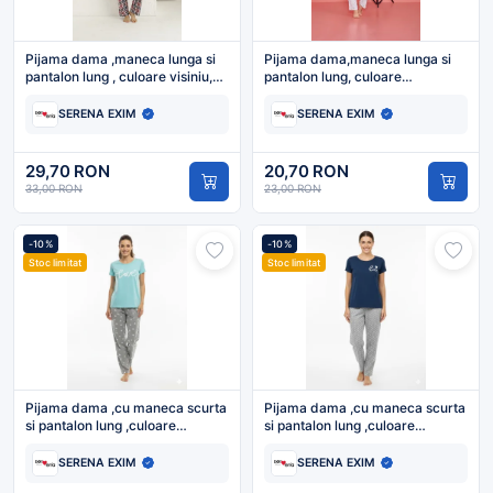
Pijama dama ,maneca lunga si
Pijama dama,maneca lunga si
pantalon lung , culoare visiniu,
pantalon lung, culoare
Engros
bleumarin,Engros
SERENA EXIM
SERENA EXIM
29,70 RON
20,70 RON
33,00 RON
23,00 RON
-10%
-10%
Stoc limitat
Stoc limitat
Pijama dama ,cu maneca scurta
Pijama dama ,cu maneca scurta
si pantalon lung ,culoare
si pantalon lung ,culoare
bleu,Engros
bleumarin,Engros
SERENA EXIM
SERENA EXIM