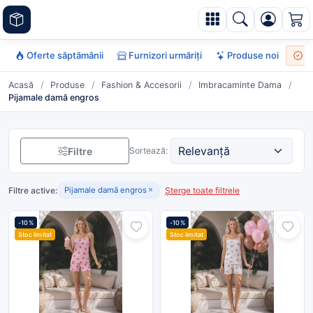
Oferte săptămânii
Furnizori urmăriți
Produse noi
To
Acasă
/
Produse
/
Fashion & Accesorii
/
Imbracaminte Dama
/
Pijamale damă engros
Filtre
Sortează:
Filtre active:
Șterge toate filtrele
Pijamale damă engros
-10%
-10%
Stoc limitat
Stoc limitat