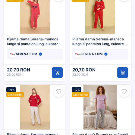
Pijama dama Serena-maneca
Pijama dama Serena-maneca
lunga si pantalon lung, culoare
lunga si pantalon lung, culoare
coral ,Engros
rosu ,Engros
SERENA EXIM
SERENA EXIM
20,70 RON
20,70 RON
23,00 RON
23,00 RON
-10%
-10%
Stoc limitat
Stoc limitat
Pijama dama Serena-maneca
Pijama damă Serena cu mânecă