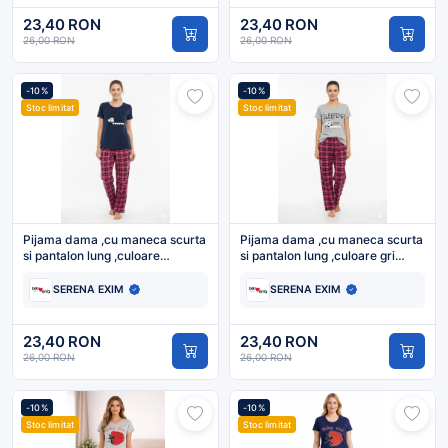
23,40 RON
23,40 RON
26,00 RON
26,00 RON
-10%
-10%
Stoc limitat
Stoc limitat
Pijama dama ,cu maneca scurta
Pijama dama ,cu maneca scurta
si pantalon lung ,culoare
si pantalon lung ,culoare gri
bleumarin ,Engros
,Engros
SERENA EXIM
SERENA EXIM
23,40 RON
23,40 RON
26,00 RON
26,00 RON
-10%
-10%
Stoc limitat
Stoc limitat