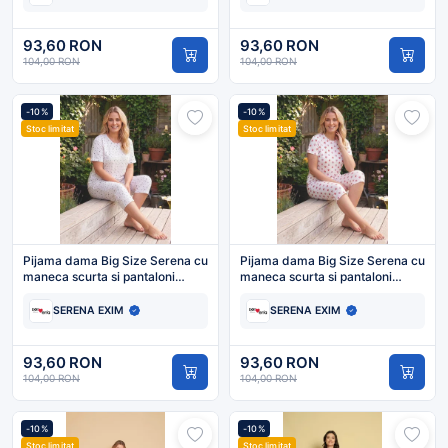
93,60 RON
93,60 RON
104,00 RON
104,00 RON
-10%
-10%
Stoc limitat
Stoc limitat
Pijama dama Big Size Serena cu
Pijama dama Big Size Serena cu
maneca scurta si pantaloni
maneca scurta si pantaloni
3/4,culoare alb cu
3/4,culoare alb imprimeu
floricele,Engros
capsuni,Engros
SERENA EXIM
SERENA EXIM
93,60 RON
93,60 RON
104,00 RON
104,00 RON
-10%
-10%
Stoc limitat
Stoc limitat