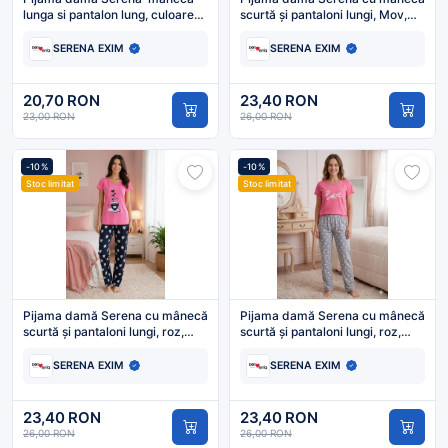
lunga si pantalon lung, culoare
scurtă și pantaloni lungi, Mov,
rosu ,Engros
imprimeu Cafea, Engros
SERENA EXIM
SERENA EXIM
20,70 RON
23,40 RON
23,00 RON
26,00 RON
-10%
-10%
Stoc limitat
Stoc limitat
Pijama damă Serena cu mânecă
Pijama damă Serena cu mânecă
scurtă și pantaloni lungi, roz,
scurtă și pantaloni lungi, roz,
imprimeu Cafea, Engros
imprimeu Love, Engros
SERENA EXIM
SERENA EXIM
23,40 RON
23,40 RON
26,00 RON
26,00 RON