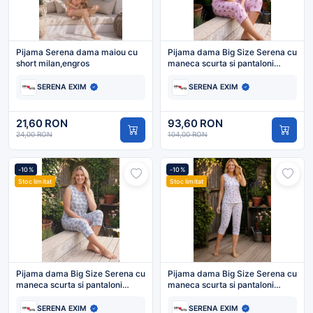
Pijama Serena dama maiou cu
Pijama dama Big Size Serena cu
short milan,engros
maneca scurta si pantaloni
3/4,culoare roz cu
ursuleti,Engros
SERENA EXIM
SERENA EXIM
21,60 RON
93,60 RON
24,00 RON
104,00 RON
-10%
-10%
Stoc limitat
Stoc limitat
Pijama dama Big Size Serena cu
Pijama dama Big Size Serena cu
maneca scurta si pantaloni
maneca scurta si pantaloni
3/4,culoare alb cu flori,Engros
3/4,culoare alb cu
fundite,Engros
SERENA EXIM
SERENA EXIM