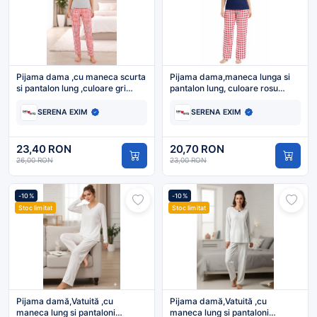
Pijama dama ,cu maneca scurta
Pijama dama,maneca lunga si
si pantalon lung ,culoare gri
pantalon lung, culoare rosu
,Engros
,Engros
SERENA EXIM
SERENA EXIM
23,40 RON
20,70 RON
26,00 RON
23,00 RON
-10%
-10%
Stoc limitat
Stoc limitat
Pijama damă,Vatuită ,cu
Pijama damă,Vatuită ,cu
maneca lung si pantaloni
maneca lung si pantaloni