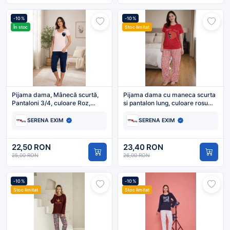
-10%
-10%
În stoc
Stoc limitat
Pijama dama, Mânecă scurtă,
Pijama dama cu maneca scurta
Pantaloni 3/4, culoare Roz,
si pantalon lung, culoare rosu
Engros
,Engros
SERENA EXIM
SERENA EXIM
22,50 RON
23,40 RON
25,00 RON
26,00 RON
-10%
-10%
Stoc limitat
Stoc limitat