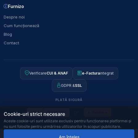
Furnizo
Despre noi
Cum funcționează
Blog
Contact
Verificare
CUI & ANAF
e-Factura
integrat
GDPR &
SSL
PLATĂ SIGURĂ
OP
e-Factura
VISA
MAESTRO
Cookie-uri strict necesare
Aceste cookie-uri sunt utilizate exclusiv pentru funcționarea platformei și
nu sunt folosite pentru urmărirea utilizatorilor în scopuri publicitare.
© 2026
Furnizo
CUI:
J2022018094406
ANPC · SAL · SOL
46828398
85,00 RON
Am înțeles