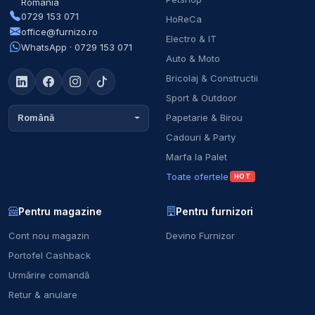
România
0729 153 071
HoReCa
office@furnizo.ro
Electro & IT
WhatsApp · 0729 153 071
Auto & Moto
Bricolaj & Constructii
Sport & Outdoor
Papetarie & Birou
Română
Cadouri & Party
Marfa la Palet
Toate ofertele
HOT
Pentru magazine
Pentru furnizori
Cont nou magazin
Devino Furnizor
Portofel Cashback
Urmărire comandă
Retur & anulare