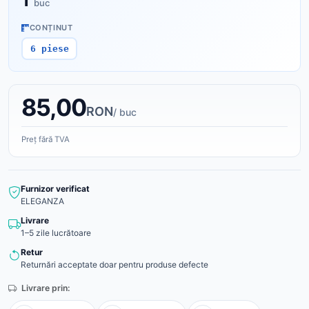
1
buc
CONȚINUT
6 piese
85,00
RON
/ buc
Preț fără TVA
Furnizor verificat
ELEGANZA
Livrare
1–5 zile lucrătoare
Retur
Returnări acceptate doar pentru produse defecte
Livrare prin: