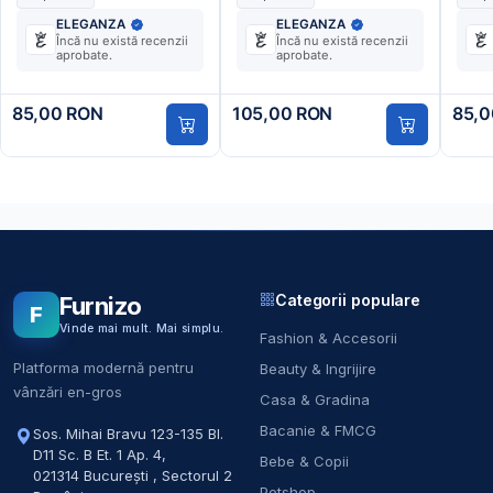
ELEGANZA
ELEGANZA
Încă nu există recenzii
Încă nu există recenzii
aprobate.
aprobate.
85,00 RON
105,00 RON
85,0
Categorii populare
Furnizo
F
Vinde mai mult. Mai simplu.
Fashion & Accesorii
Platforma modernă pentru
Beauty & Ingrijire
vânzări en-gros
Casa & Gradina
Bacanie & FMCG
Sos. Mihai Bravu 123-135 Bl.
D11 Sc. B Et. 1 Ap. 4
,
Bebe & Copii
021314
București
,
Sectorul 2
Petshop