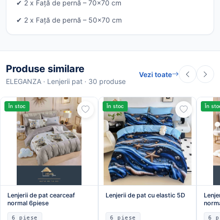
✔ 2 x Față de pernă – 70x70 cm
✔ 2 x Față de pernă – 50x70 cm
Produse similare
Vezi toate
ELEGANZA · Lenjerii pat · 30 produse
În stoc
În stoc
În sto
Lenjerii de pat cearceaf
Lenjerii de pat cu elastic 5D
Lenje
normal 6piese
norma
6 piese
6 piese
6 p