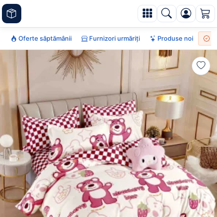
Oferte săptămânii
Furnizori urmăriți
Produse noi
To