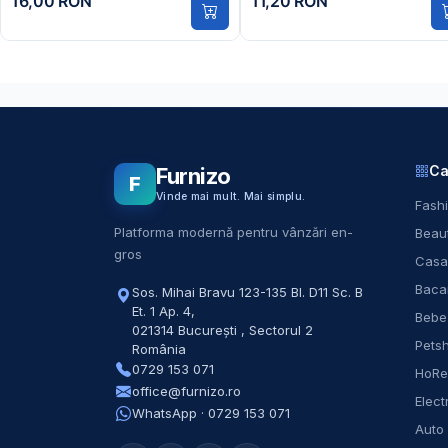
16,00 RON
11,20 RON
Ca
Furnizo
F
Vinde mai mult. Mai simplu.
Fashi
Platforma modernă pentru vânzări en-
Beaut
gros
Casa
Baca
Sos. Mihai Bravu 123-135 Bl. D11 Sc. B
Et. 1 Ap. 4
,
Bebe
021314
București
,
Sectorul 2
Pets
România
0729 153 071
HoR
office@furnizo.ro
Elect
WhatsApp · 0729 153 071
Auto