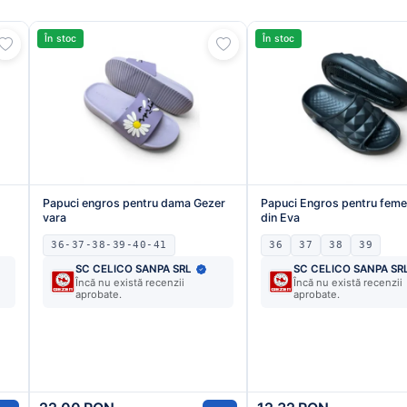
În stoc
În stoc
Papuci engros pentru dama Gezer
Papuci Engros pentru femei
vara
din Eva
36-37-38-39-40-41
36
37
38
39
SC CELICO SANPA SRL
SC CELICO SANPA SR
Încă nu există recenzii
Încă nu există recenzii
aprobate.
aprobate.