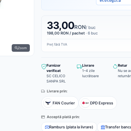
ecologica
33,00
RON
/ buc
198,00 RON / pachet
· 6 buc
Preț fără TVA
Zoom
Furnizor
Livrare
Retur
verificat
1–4 zile
Nu se a
SC CELICO
lucrătoare
returnăr
SANPA SRL
Livrare prin:
FAN Courier
DPD Express
Acceptă plată prin:
Ramburs (plata la livrare)
Transfer banc