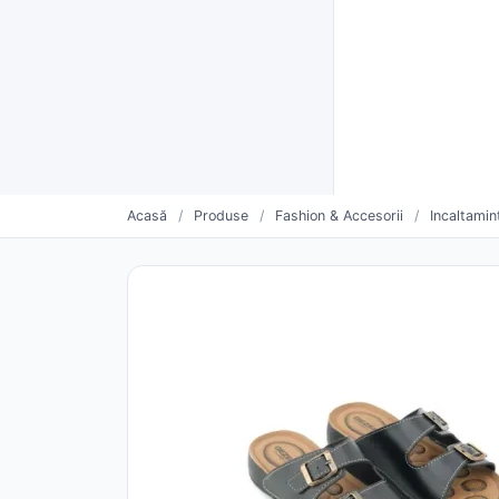
Furnizori verificați CUI
Livrare rapidă și plată la livra
Furnizo
CATEGORII
Vinde mai mult. Mai simplu.
Oferte săptămânii
Furnizori urmăriți
Pro
Acasă
/
Produse
/
Fashion & Accesorii
/
Incaltami