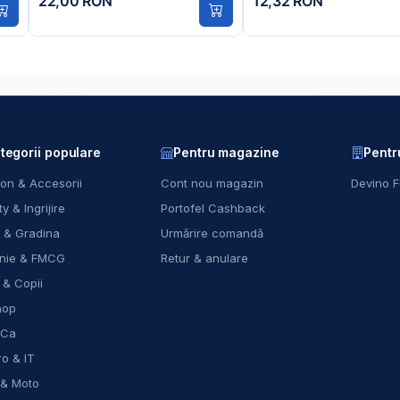
22,00 RON
12,32 RON
tegorii populare
Pentru magazine
Pentr
on & Accesorii
Cont nou magazin
Devino F
y & Ingrijire
Portofel Cashback
 & Gradina
Urmărire comandă
nie & FMCG
Retur & anulare
 & Copii
hop
eCa
ro & IT
 & Moto