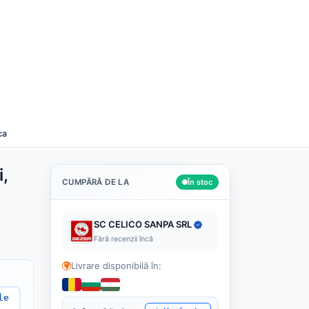
Română
Despre noi
Cashback
Blog
Contact
Caută
ca
,
CUMPĂRĂ DE LA
În stoc
SC CELICO SANPA SRL
Fără recenzii încă
Livrare disponibilă în:
le