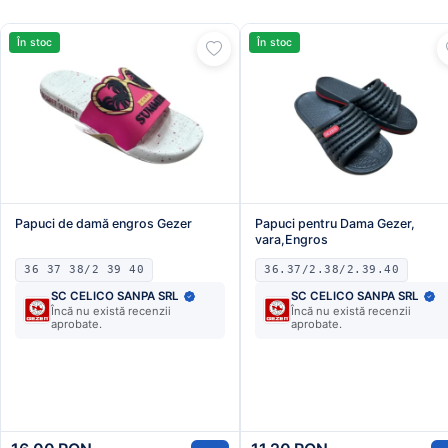
În stoc
În stoc
Papuci de damă engros Gezer
Papuci pentru Dama Gezer,
vara,Engros
36 37 38/2 39 40
36.37/2.38/2.39.40
SC CELICO SANPA SRL
SC CELICO SANPA SRL
Încă nu există recenzii
Încă nu există recenzii
aprobate.
aprobate.