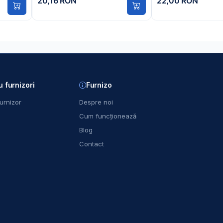
20,16 RON
22,00 RON
u furnizori
Furnizo
urnizor
Despre noi
Cum funcționează
Blog
Contact