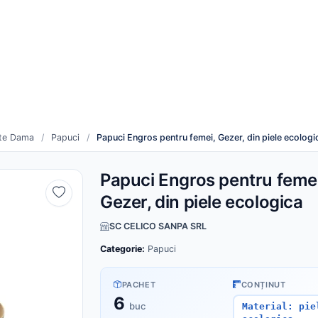
re
Cum funcționează
duse noi
Toți furnizorii
nte Dama
/
Papuci
/
Papuci Engros pentru femei, Gezer, din piele ecologi
Papuci Engros pentru femei
Gezer, din piele ecologica
SC CELICO SANPA SRL
Categorie:
Papuci
PACHET
CONȚINUT
6
buc
Material: pie