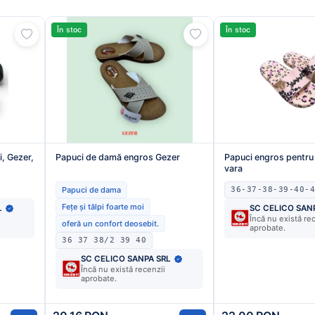
În stoc
În stoc
, Gezer,
Papuci de damă engros Gezer
Papuci engros pentr
vara
Papuci de dama
36-37-38-39-40-4
Fețe și tălpi foarte moi
L
SC CELICO SAN
Încă nu există re
oferă un confort deosebit.
aprobate.
36 37 38/2 39 40
SC CELICO SANPA SRL
Încă nu există recenzii
aprobate.