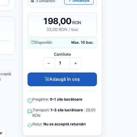
Urmărește
3 urmăritori
198,00
RON
33,00 RON / buc
Disponibil:
Max. 10 buc.
Cantitate
−
+
cceptă
Adaugă în coș
i
Pregătire:
0–1 zile lucrătoare
Transport:
1–3 zile lucrătoare
· 29,00
RON
Retur:
Nu se acceptă returnări
ar