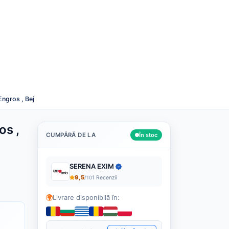
Română
Despre noi
Cashback
Blog
Contact
Caută
ngros , Bej
os ,
CUMPĂRĂ DE LA
În stoc
SERENA EXIM
9,5
/10
1 Recenzii
Livrare disponibilă în: