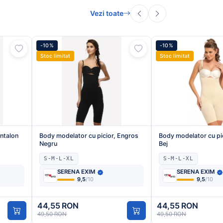
Vezi toate
-10%
-10%
Stoc limitat
Stoc limitat
ntalon
Body modelator cu picior, Engros
Body modelator cu pi
Negru
Bej
S-M-L-XL
S-M-L-XL
SERENA EXIM
SERENA EXIM
9,5
/10
9,5
/10
44,55 RON
44,55 RON
49,50 RON
49,50 RON