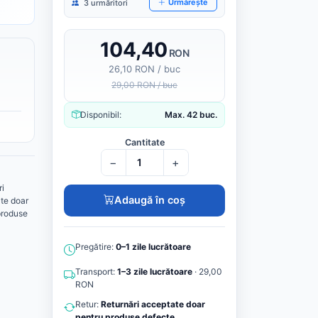
Urmărește
3 urmăritori
104,40
RON
26,10 RON / buc
29,00 RON / buc
Disponibil:
Max. 42 buc.
Cantitate
−
+
ri
Adaugă în coș
te doar
produse
Pregătire:
0–1 zile lucrătoare
Transport:
1–3 zile lucrătoare
· 29,00
RON
Retur:
Returnări acceptate doar
pentru produse defecte