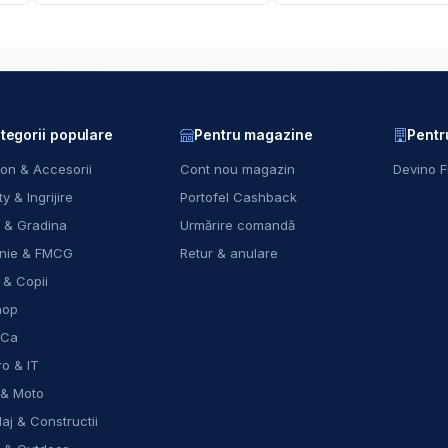
tegorii populare
Pentru magazine
Pentr
on & Accesorii
Cont nou magazin
Devino F
y & Ingrijire
Portofel Cashback
 & Gradina
Urmărire comandă
nie & FMCG
Retur & anulare
 & Copii
hop
eCa
ro & IT
 & Moto
laj & Constructii