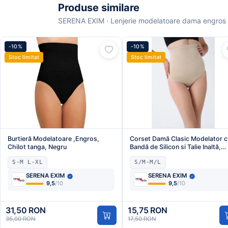
Produse similare
SERENA EXIM · Lenjerie modelatoare dama engros 
-10%
-10%
Stoc limitat
Stoc limitat
Burtieră Modelatoare ,Engros,
Corset Damă Clasic Modelator c
Chilot tanga, Negru
Bandă de Silicon si Talie Inaltă,
Culoare Bej,Engros
S-M L-XL
S/M-M/L
SERENA EXIM
SERENA EXIM
9,5
/10
9,5
/10
31,50 RON
15,75 RON
35,00 RON
17,50 RON