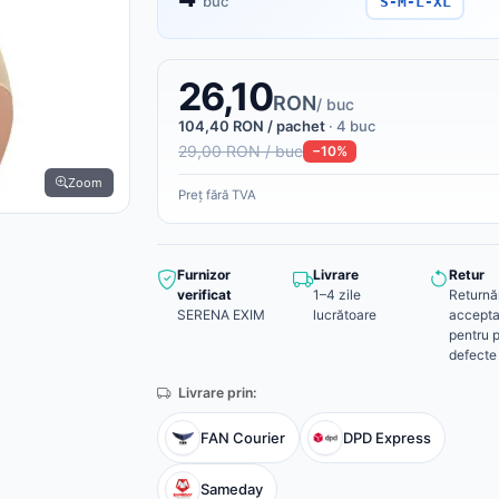
buc
S-M-L-XL
26,10
RON
/ buc
104,40 RON / pachet
· 4 buc
29,00 RON / buc
−10%
Zoom
Preț fără TVA
Furnizor
Livrare
Retur
verificat
1–4 zile
Returnă
SERENA EXIM
lucrătoare
accepta
pentru 
defecte
Livrare prin:
FAN Courier
DPD Express
Sameday