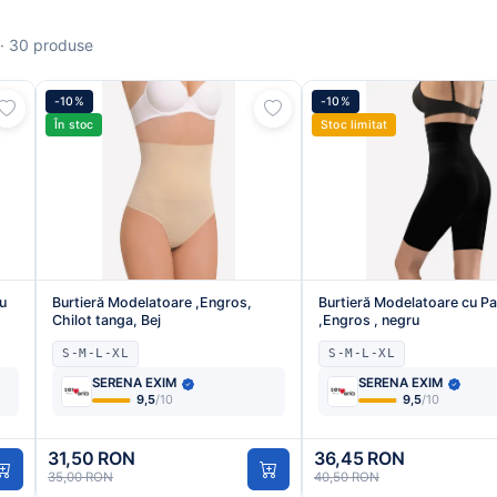
· 30 produse
-10%
-10%
În stoc
Stoc limitat
u
Burtieră Modelatoare ,Engros,
Burtieră Modelatoare cu Pa
Chilot tanga, Bej
,Engros , negru
S-M-L-XL
S-M-L-XL
SERENA EXIM
SERENA EXIM
9,5
/10
9,5
/10
31,50 RON
36,45 RON
35,00 RON
40,50 RON