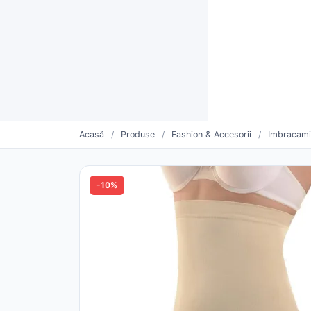
Furnizori verificați CUI
Livrare rapidă și plată la livra
Furnizo
CATEGORII
Vinde mai mult. Mai simplu.
Oferte săptămânii
Furnizori urmăriți
Pro
Acasă
/
Produse
/
Fashion & Accesorii
/
Imbracam
-10%