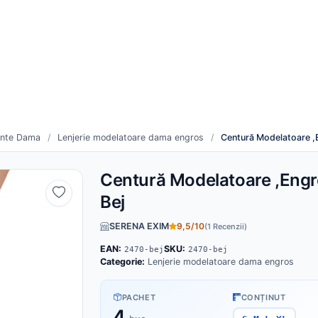
re
Cum funcționează
duse noi
Toți furnizorii
inte Dama
/
Lenjerie modelatoare dama engros
/
Centură Modelatoare ,E
Centură Modelatoare ,Engr
Bej
SERENA EXIM
9,5/10
(1 Recenzii)
EAN:
SKU:
2470-bej
2470-bej
Categorie:
Lenjerie modelatoare dama engros
PACHET
CONȚINUT
4