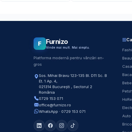
Ca
Furnizo
F
Vinde mai mult. Mai simplu.
Fashi
Platforma modernă pentru vânzări en-
Beaut
gros
Casa
Baca
Sos. Mihai Bravu 123-135 Bl. D11 Sc. B
Et. 1 Ap. 4
,
Bebe
021314
București
,
Sectorul 2
Pets
România
0729 153 071
HoR
office@furnizo.ro
Elect
WhatsApp · 0729 153 071
Auto
Brico