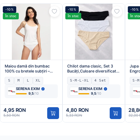
-10%
-10%
-10%
În stoc
În stoc
În sto
Maiou damă din bumbac
Chilot dama clasic, Set 3
Jupa 
100% cu bretele subțiri –
Bucăți,Culoare diversificata,
Engro
model simplu,Engros
Engros
S
M
L
XL
S-M-L-XL
4 Set
S-M
SERENA EXIM
SERENA EXIM
9,5
/10
9,5
/10
4,95 RON
4,80 RON
28,8
5,50 RON
5,33 RON
32,00