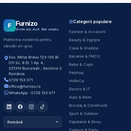
Categorii populare
Furnizo
F
Vinde mai mult. Mai simplu.
Fashion & Accesorii
Platforma modernă pentru
Beauty & Ingrijire
vânzări en-gros
Casa & Gradina
Bacanie & FMCG
Sos. Mihai Bravu 123-135 Bl.
D11 Sc. B Et. 1 Ap. 4
,
Bebe & Copii
021314
București
,
Sectorul 2
Petshop
România
0729 153 071
HoReCa
office@furnizo.ro
Electro & IT
WhatsApp · 0729 153 071
Auto & Moto
Bricolaj & Constructii
Sport & Outdoor
Papetarie & Birou
Română
Cadouri & Party