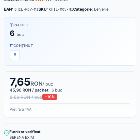
EAN:
SKU:
Categorie:
Lenjerie
CHIL-MOV-M1
CHIL-MOV-M1
PACHET
6
buc
CONȚINUT
M
7,65
RON
/ buc
45,90 RON / pachet
· 6 buc
8,50 RON / buc
−10%
Preț fără TVA
Furnizor verificat
SERENA EXIM