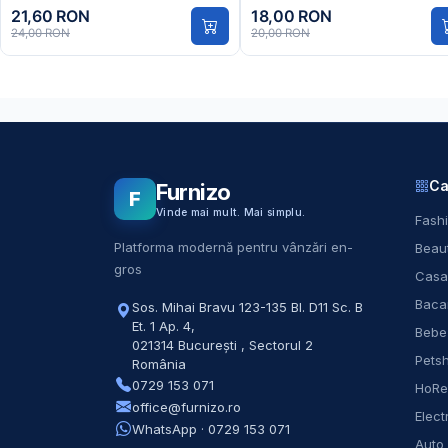
21,60 RON
18,00 RON
24,00 RON
20,00 RON
Ca
Furnizo
F
Vinde mai mult. Mai simplu.
Fashi
Platforma modernă pentru vânzări en-
Beaut
gros
Casa
Baca
Sos. Mihai Bravu 123-135 Bl. D11 Sc. B
Et. 1 Ap. 4
,
Bebe
021314
București
,
Sectorul 2
Pets
România
0729 153 071
HoR
office@furnizo.ro
Elect
WhatsApp · 0729 153 071
Auto