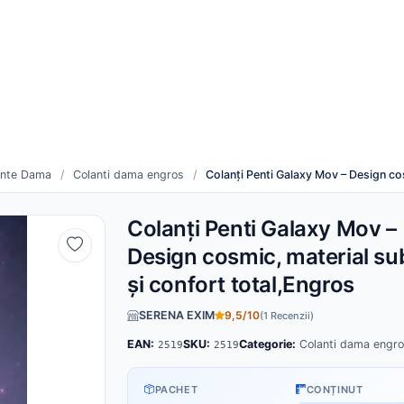
re
Cum funcționează
duse noi
Toți furnizorii
inte Dama
/
Colanti dama engros
/
Colanți Penti Galaxy Mov – Design cos
Colanți Penti Galaxy Mov –
Design cosmic, material sub
și confort total,Engros
SERENA EXIM
9,5/10
(1 Recenzii)
EAN:
SKU:
Categorie:
Colanti dama engr
2519
2519
PACHET
CONȚINUT