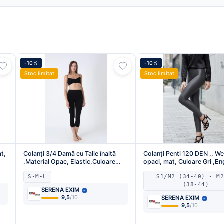
-10%
-10%
Stoc limitat
Stoc limitat
t,
Colanți 3/4 Damă cu Talie înaltă
Colanți Penti 120 DEN ,, We
,Material Opac, Elastic,Culoare
opaci, mat, Culoare Gri ,E
Negru, Engros
S-M-L
S1/M2 (34-40) - M
(38-44)
SERENA EXIM
9,5
/10
SERENA EXIM
9,5
/10