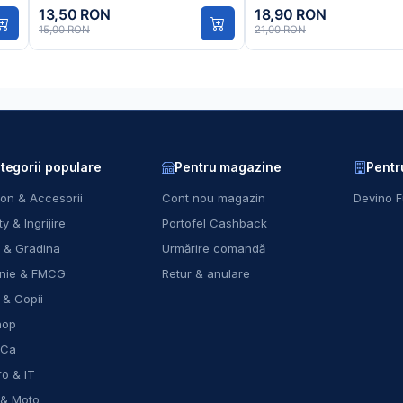
13,50 RON
18,90 RON
15,00 RON
21,00 RON
tegorii populare
Pentru magazine
Pentr
on & Accesorii
Cont nou magazin
Devino F
y & Ingrijire
Portofel Cashback
 & Gradina
Urmărire comandă
nie & FMCG
Retur & anulare
 & Copii
hop
eCa
ro & IT
 & Moto