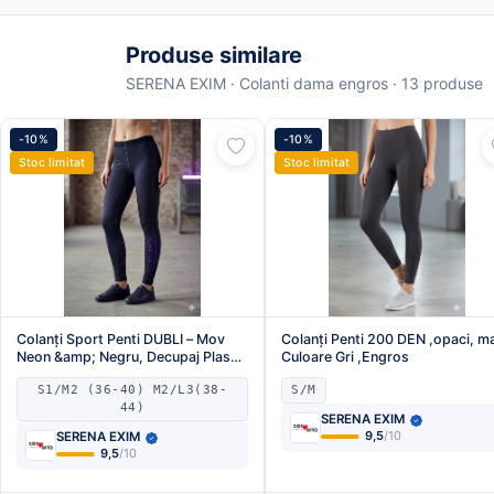
Produse similare
SERENA EXIM · Colanti dama engros · 13 produse
-10%
-10%
Stoc limitat
Stoc limitat
Colanți Sport Penti DUBLI – Mov
Colanți Penti 200 DEN ,opaci, ma
Neon &amp; Negru, Decupaj Plasă
Culoare Gri ,Engros
în Romburi,Engros
S1/M2 (36-40) M2/L3(38-
S/M
44)
SERENA EXIM
9,5
/10
SERENA EXIM
9,5
/10