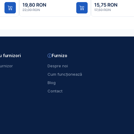
19,80 RON
15,75 RON
22,00 RON
17,50 RON
u furnizori
Furnizo
urnizor
Despre noi
Cum funcționează
Blog
Contact