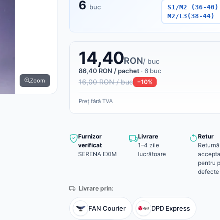
6
buc
S1/M2 (36-40)
M2/L3(38-44)
14,40
RON
/ buc
86,40 RON / pachet
· 6 buc
Zoom
16,00 RON / buc
−10%
Preț fără TVA
Furnizor
Livrare
Retur
verificat
1–4 zile
Returnă
SERENA EXIM
lucrătoare
accepta
pentru 
defecte
Livrare prin:
FAN Courier
DPD Express