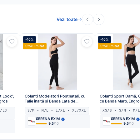
Vezi toate
-10%
-10%
Stoc limitat
Stoc limitat
t Look",
Colanți Modelatori Postnatali, cu
Colanți Sport Damă, 
ngros
Talie înaltă și Bandă Lată de
cu Banda Maro,Engro
Susținere,Culoare Negru,Engros
2/L3
S/M - M/L - L/XL - XL/XXL
XS/S - S/M - M/L
SERENA EXIM
SERENA EXIM
9,5
/10
9,5
/10