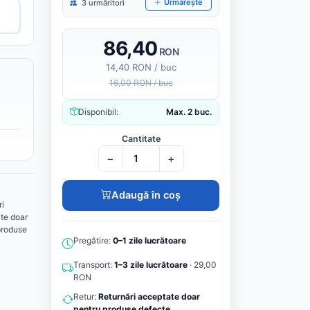
Urmărește
3 urmăritori
86,40
RON
14,40 RON / buc
16,00 RON / buc
Disponibil:
Max. 2 buc.
Cantitate
−
+
Adaugă în coș
ri
te doar
produse
Pregătire:
0–1 zile lucrătoare
Transport:
1–3 zile lucrătoare
· 29,00
RON
Retur:
Returnări acceptate doar
pentru produse defecte