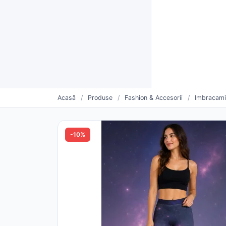
Furnizori verificați CUI
Livrare rapidă și plată la livra
Furnizo
CATEGORII
Vinde mai mult. Mai simplu.
Oferte săptămânii
Furnizori urmăriți
Pro
Acasă
/
Produse
/
Fashion & Accesorii
/
Imbracam
-10%