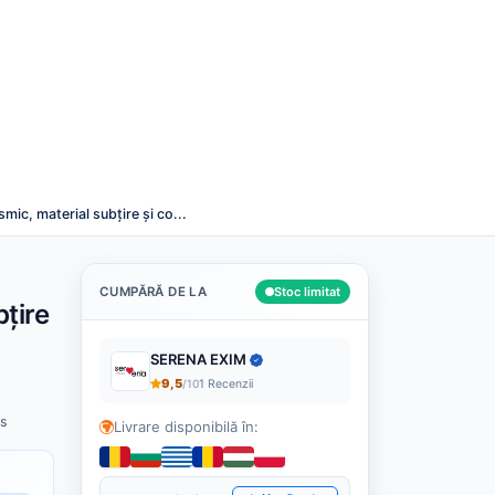
Română
Despre noi
Cashback
Blog
Contact
Caută
mic, material subțire și co...
CUMPĂRĂ DE LA
Stoc limitat
țire
SERENA EXIM
9,5
/10
1 Recenzii
os
Livrare disponibilă în: