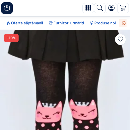
Oferte săptămânii
Furnizori urmăriți
Produse noi
To
-10%