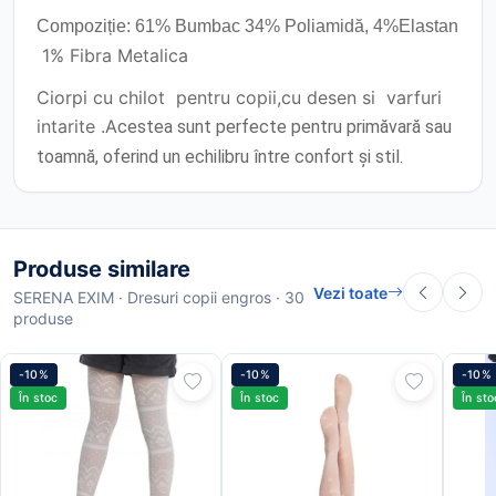
Compoziție: 61% Bumbac 34% Poliamidă, 4%Elastan
1% Fibra Metalica
Ciorpi cu chilot pentru copii,cu desen si varfuri
intarite .A
cestea sunt perfecte pentru primăvară sau
toamnă, oferind un echilibru între confort și stil.
Produse similare
Vezi toate
SERENA EXIM · Dresuri copii engros · 30
produse
-10%
-10%
-10%
În stoc
În stoc
În sto