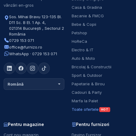
vânzări en-gros
Casa & Gradina
Bacanie & FMCG
Sos. Mihai Bravu 123-135 Bl.
D11 Sc. B Et. 1 Ap. 4
,
Bebe & Copii
021314
București
,
Sectorul 2
Petshop
România
0729 153 071
HoReCa
office@furnizo.ro
Electro & IT
WhatsApp · 0729 153 071
Auto & Moto
Bricolaj & Constructii
Sport & Outdoor
Papetarie & Birou
Română
Cadouri & Party
Marfa la Palet
Toate ofertele
HOT
Pentru magazine
Pentru furnizori
Cont nou magazin
Devino Furnizor