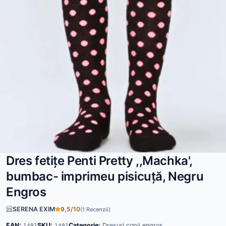
Dres fetițe Penti Pretty ,,Machka',
bumbac- imprimeu pisicuță, Negru
Engros
SERENA EXIM
9,5/10
(1 Recenzii)
EAN:
SKU:
Categorie:
Dresuri copii engros
1491
1491