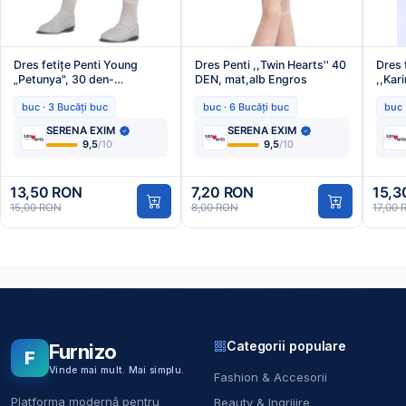
Dres fetițe Penti Young
Dres Penti ,,Twin Hearts'' 40
Dres 
„Petunya", 30 den-
DEN, mat,alb Engros
,,Kar
transparent, alb Engros
trico
buc · 3 Bucăți buc
buc · 6 Bucăți buc
buc 
Engr
SERENA EXIM
SERENA EXIM
9,5
/10
9,5
/10
13,50 RON
7,20 RON
15,3
15,00 RON
8,00 RON
17,00
Categorii populare
Furnizo
F
Vinde mai mult. Mai simplu.
Fashion & Accesorii
Platforma modernă pentru
Beauty & Ingrijire