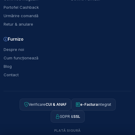
Portofel Cashback
Urmărire comandă
Retur & anulare
Furnizo
Despre noi
Cum funcționează
Blog
Contact
Verificare
CUI & ANAF
e-Factura
integrat
GDPR &
SSL
PLATĂ SIGURĂ