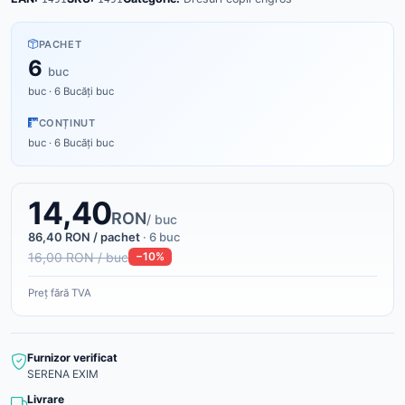
PACHET
6
buc
buc · 6 Bucăți buc
CONȚINUT
buc · 6 Bucăți buc
14,40
RON
/ buc
86,40 RON / pachet
· 6 buc
16,00 RON / buc
−10%
Preț fără TVA
Furnizor verificat
SERENA EXIM
Livrare