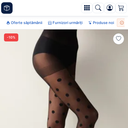
Oferte săptămânii
Furnizori urmăriți
Produse noi
To
-10%