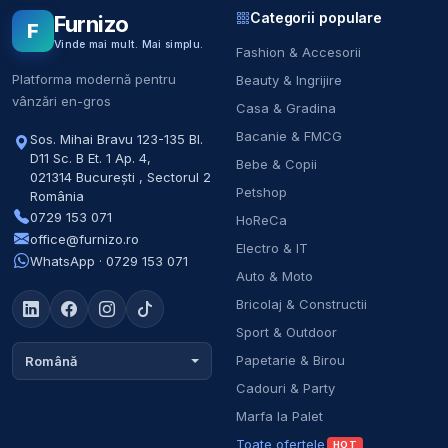
Categorii populare
Furnizo
F
Vinde mai mult. Mai simplu.
Fashion & Accesorii
Platforma modernă pentru
Beauty & Ingrijire
vânzări en-gros
Casa & Gradina
Bacanie & FMCG
Sos. Mihai Bravu 123-135 Bl.
D11 Sc. B Et. 1 Ap. 4
,
Bebe & Copii
021314
București
,
Sectorul 2
Petshop
România
0729 153 071
HoReCa
office@furnizo.ro
Electro & IT
WhatsApp · 0729 153 071
Auto & Moto
Bricolaj & Constructii
Sport & Outdoor
Papetarie & Birou
Română
Cadouri & Party
Marfa la Palet
Toate ofertele
HOT