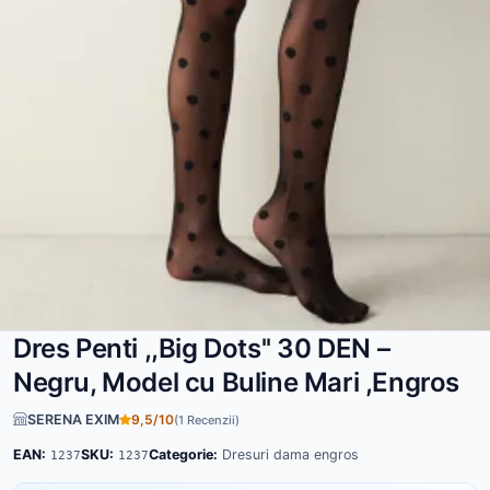
Dres Penti ,,Big Dots'' 30 DEN –
Negru, Model cu Buline Mari ,Engros
SERENA EXIM
9,5/10
(1 Recenzii)
EAN:
SKU:
Categorie:
Dresuri dama engros
1237
1237