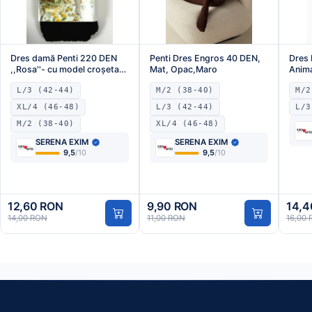
Dres damă Penti 220 DEN
Penti Dres Engros 40 DEN,
Dres 
,,Rosa''- cu model croșetat,
Mat, Opac,Maro
Anima
Culoare maro ,Engros
,Eng
L/3 (42-44)
M/2 (38-40)
M/2
XL/4 (46-48)
L/3 (42-44)
L/3
M/2 (38-40)
XL/4 (46-48)
SERENA EXIM
SERENA EXIM
9,5
/10
9,5
/10
12,60 RON
9,90 RON
14,4
14,00 RON
11,00 RON
16,00