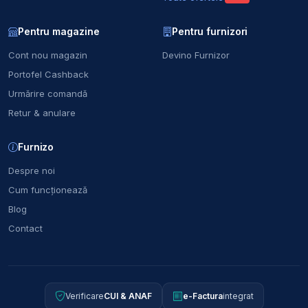
Pentru magazine
Pentru furnizori
Cont nou magazin
Devino Furnizor
Portofel Cashback
Urmărire comandă
Retur & anulare
Furnizo
Despre noi
Cum funcționează
Blog
Contact
Verificare
CUI & ANAF
e-Factura
integrat