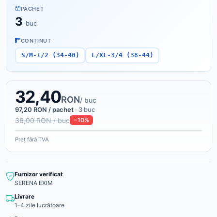
PACHET
3
buc
CONȚINUT
S/M-1/2 (34-40)
L/XL-3/4 (38-44)
32,40
RON
/ buc
97,20 RON / pachet
· 3 buc
36,00 RON / buc
−10%
Preț fără TVA
Furnizor verificat
SERENA EXIM
Livrare
1–4 zile lucrătoare