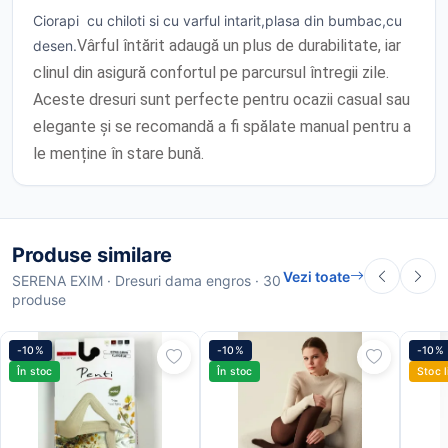
Ciorapi cu chiloti si cu varful intarit,plasa din bumbac,cu
Vârful întărit adaugă un plus de durabilitate, iar
desen.
clinul din asigură confortul pe parcursul întregii zile.
Aceste dresuri sunt perfecte pentru ocazii casual sau
elegante și se recomandă a fi spălate manual pentru a
le menține în stare bună.
Produse similare
Vezi toate
SERENA EXIM · Dresuri dama engros · 30
produse
-10%
-10%
-10%
În stoc
În stoc
Stoc l