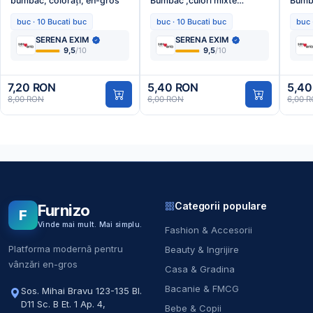
bumbac, colorați, en-gros
Bumbac ,culori mixte
Bumba
,Engros
,Eng
buc · 10 Bucati buc
buc · 10 Bucati buc
buc 
SERENA EXIM
SERENA EXIM
9,5
/10
9,5
/10
7,20 RON
5,40 RON
5,40
8,00 RON
6,00 RON
6,00 
Categorii populare
Furnizo
F
Vinde mai mult. Mai simplu.
Fashion & Accesorii
Platforma modernă pentru
Beauty & Ingrijire
vânzări en-gros
Casa & Gradina
Bacanie & FMCG
Sos. Mihai Bravu 123-135 Bl.
D11 Sc. B Et. 1 Ap. 4
,
Bebe & Copii