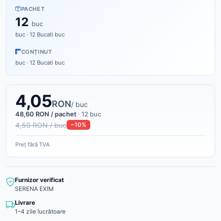
PACHET
12
buc
buc · 12 Bucati buc
CONȚINUT
buc · 12 Bucati buc
4,05
RON
/ buc
48,60 RON / pachet
· 12 buc
4,50 RON / buc
−10%
Preț fără TVA
Furnizor verificat
SERENA EXIM
Livrare
1–4 zile lucrătoare