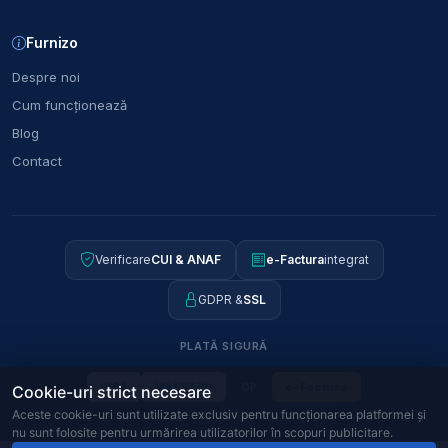
Furnizo
Despre noi
Cum funcționează
Blog
Contact
Verificare
CUI & ANAF
e-Factura
integrat
GDPR &
SSL
PLATĂ SIGURĂ
OP
e-Factura
VISA
MAESTRO
Cookie-uri strict necesare
Aceste cookie-uri sunt utilizate exclusiv pentru funcționarea platformei și
nu sunt folosite pentru urmărirea utilizatorilor în scopuri publicitare.