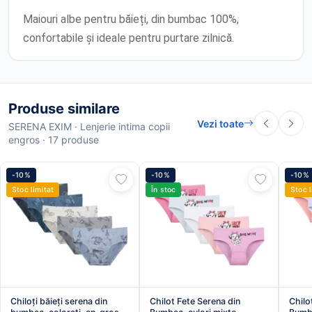
Maiouri albe pentru băieți, din bumbac 100%,
confortabile și ideale pentru purtare zilnică.
Produse similare
Vezi toate
SERENA EXIM · Lenjerie intima copii
engros · 17 produse
-10%
-10%
-10%
Stoc limitat
În stoc
Stoc l
Chiloți băieți serena din
Chilot Fete Serena din
Chilo