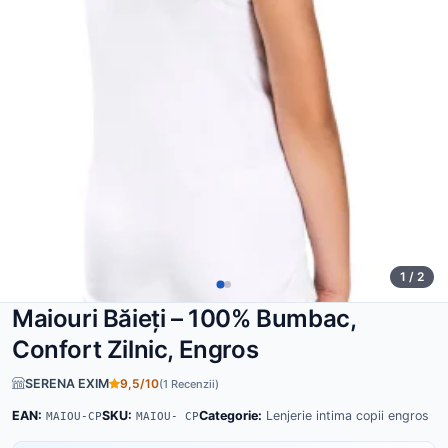
1 / 2
Maiouri Băieți – 100% Bumbac,
Confort Zilnic, Engros
SERENA EXIM
9,5/10
(1 Recenzii)
EAN:
SKU:
Categorie:
Lenjerie intima copii engros
MAIOU-CP
MAIOU- CP