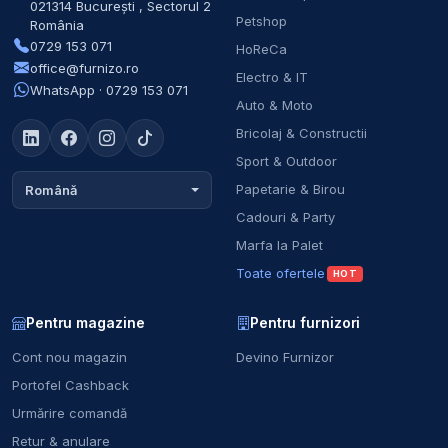
021314
București
,
Sectorul 2
Petshop
România
0729 153 071
HoReCa
office@furnizo.ro
Electro & IT
WhatsApp · 0729 153 071
Auto & Moto
Bricolaj & Constructii
Sport & Outdoor
Papetarie & Birou
Română
Cadouri & Party
Marfa la Palet
Toate ofertele
HOT
Pentru magazine
Pentru furnizori
Cont nou magazin
Devino Furnizor
Portofel Cashback
Urmărire comandă
Retur & anulare