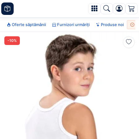
Oferte săptămânii
Furnizori urmăriți
Produse noi
To
-10%