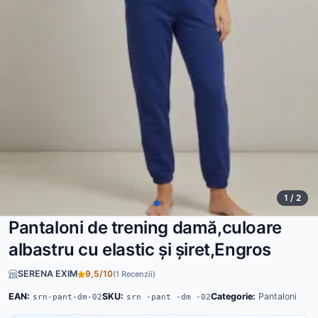
1 / 2
Pantaloni de trening damă,culoare
albastru cu elastic și șiret,Engros
SERENA EXIM
9,5/10
(1 Recenzii)
EAN:
SKU:
Categorie:
Pantaloni
srn-pant-dm-02
srn -pant -dm -02