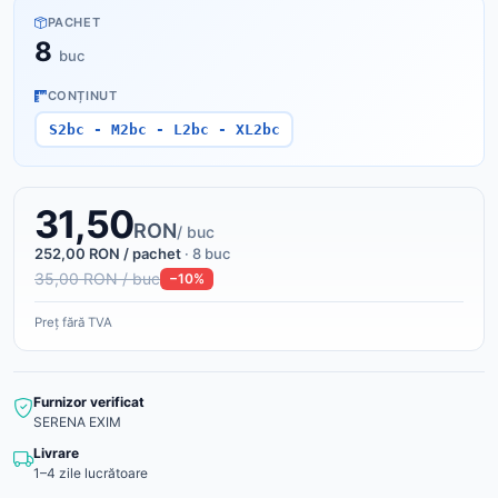
PACHET
8
buc
CONȚINUT
S2bc - M2bc - L2bc - XL2bc
31,50
RON
/ buc
252,00 RON / pachet
· 8 buc
35,00 RON / buc
−10%
Preț fără TVA
Furnizor verificat
SERENA EXIM
Livrare
1–4 zile lucrătoare