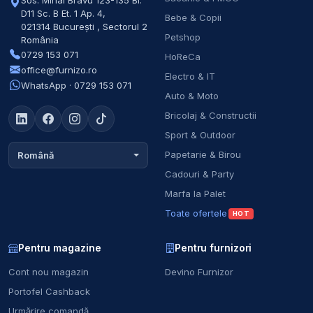
Sos. Mihai Bravu 123-135 Bl.
D11 Sc. B Et. 1 Ap. 4
,
Bebe & Copii
021314
București
,
Sectorul 2
Petshop
România
0729 153 071
HoReCa
office@furnizo.ro
Electro & IT
WhatsApp · 0729 153 071
Auto & Moto
Bricolaj & Constructii
Sport & Outdoor
Papetarie & Birou
Română
Cadouri & Party
Marfa la Palet
Toate ofertele
HOT
Pentru magazine
Pentru furnizori
Cont nou magazin
Devino Furnizor
Portofel Cashback
Urmărire comandă