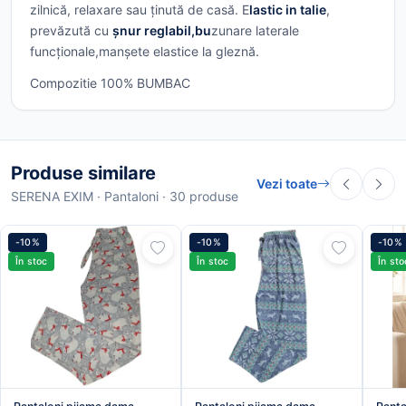
zilnică, relaxare sau ținută de casă. E
lastic in talie
,
prevăzută cu
șnur reglabil,bu
zunare laterale
funcționale,manșete elastice la gleznă.
Compozitie 100% BUMBAC
Produse similare
Vezi toate
SERENA EXIM · Pantaloni · 30 produse
-10%
-10%
-10%
În stoc
În stoc
În sto