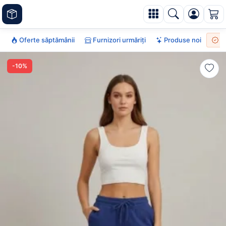
Oferte săptămânii
Furnizori urmăriți
Produse noi
To
-10%