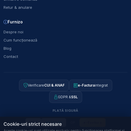
Retur & anulare
Furnizo
Despre noi
Cum funcționează
Blog
Contact
Verificare
CUI & ANAF
e-Factura
integrat
GDPR &
SSL
PLATĂ SIGURĂ
OP
e-Factura
VISA
MAESTRO
Cookie-uri strict necesare
Aceste cookie-uri sunt utilizate exclusiv pentru funcționarea platformei și