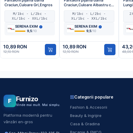
Pantaloni pijama dama
Pantaloni pijama dama
Panta
Craciun,Culoare Gri,Engros
Craciun,Culoare Albastru cu
Lungi
Verde ,Engros
cu Ne
M/1bc - L/2bc -
M/1bc - L/2bc -
2
XL/1bc - XXL/1bc
XL/1bc - XXL/1bc
SERENA EXIM
SERENA EXIM
9,5
/10
9,5
/10
10,89 RON
10,89 RON
43,2
12,10 RON
12,10 RON
48,00
Categorii populare
Furnizo
F
Vinde mai mult. Mai simplu.
Fashion & Accesorii
Platforma modernă pentru
Beauty & Ingrijire
vânzări en-gros
Casa & Gradina
Bacanie & FMCG