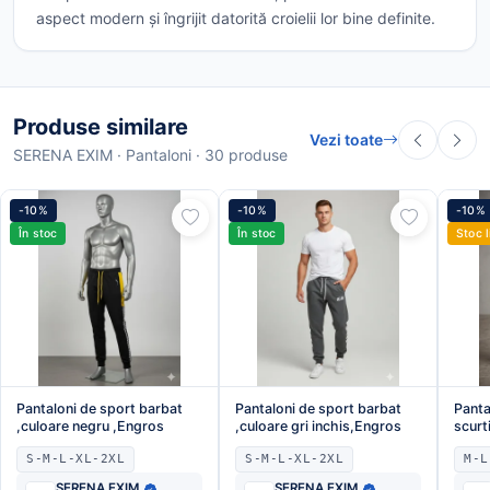
aspect modern și îngrijit datorită croielii lor bine definite.
Produse similare
Vezi toate
SERENA EXIM · Pantaloni · 30 produse
-10%
-10%
-10%
În stoc
În stoc
Stoc l
Pantaloni de sport barbat
Pantaloni de sport barbat
Panta
,culoare negru ,Engros
,culoare gri inchis,Engros
scurt
Engr
S-M-L-XL-2XL
S-M-L-XL-2XL
M-L
SERENA EXIM
SERENA EXIM