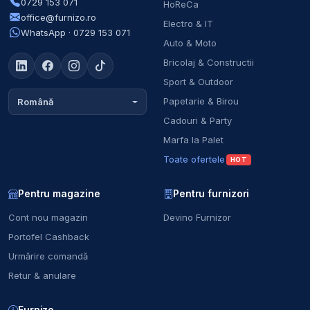
0729 153 071
HoReCa
office@furnizo.ro
Electro & IT
WhatsApp · 0729 153 071
Auto & Moto
Bricolaj & Constructii
Sport & Outdoor
Papetarie & Birou
Română
Cadouri & Party
Marfa la Palet
Toate ofertele
HOT
Pentru magazine
Pentru furnizori
Cont nou magazin
Devino Furnizor
Portofel Cashback
Urmărire comandă
Retur & anulare
Furnizo