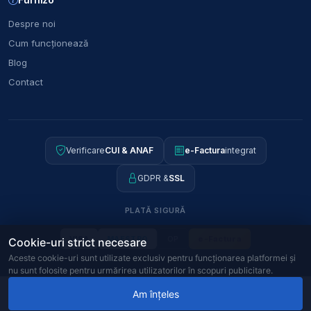
Despre noi
Cum funcționează
Blog
Contact
Verificare
CUI & ANAF
e-Factura
integrat
GDPR &
SSL
PLATĂ SIGURĂ
OP
e-Factura
VISA
MAESTRO
Cookie-uri strict necesare
Aceste cookie-uri sunt utilizate exclusiv pentru funcționarea platformei și
nu sunt folosite pentru urmărirea utilizatorilor în scopuri publicitare.
© 2026
Furnizo
CUI:
J2022018094406
ANPC · SAL · SOL
46828398
162,00 RON
Am înțeles
−
+
Termeni și Condiții
Politica de confidențialitate
Politica cookie
GDPR
32,40 RON / buc