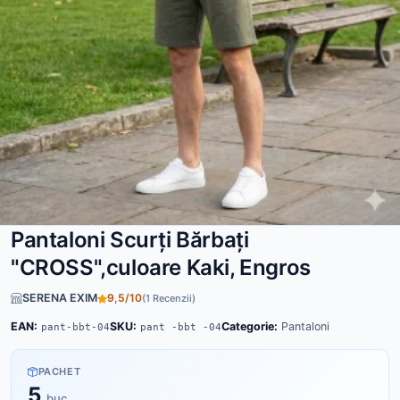
Pantaloni Scurți Bărbați
"CROSS",culoare Kaki, Engros
SERENA EXIM
9,5/10
(1 Recenzii)
EAN:
SKU:
Categorie:
Pantaloni
pant-bbt-04
pant -bbt -04
PACHET
5
buc