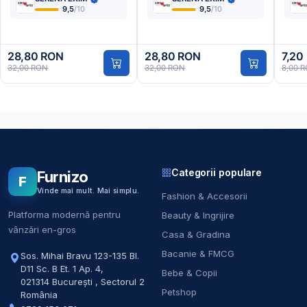
9,5
/10
9,5
/10
28,80 RON
28,80 RON
7,20
32,00 RON
32,00 RON
8,00 
Categorii populare
Furnizo
F
Vinde mai mult. Mai simplu.
Fashion & Accesorii
Platforma modernă pentru
Beauty & Ingrijire
vânzări en-gros
Casa & Gradina
Bacanie & FMCG
Sos. Mihai Bravu 123-135 Bl.
D11 Sc. B Et. 1 Ap. 4
,
Bebe & Copii
021314
București
,
Sectorul 2
Petshop
România