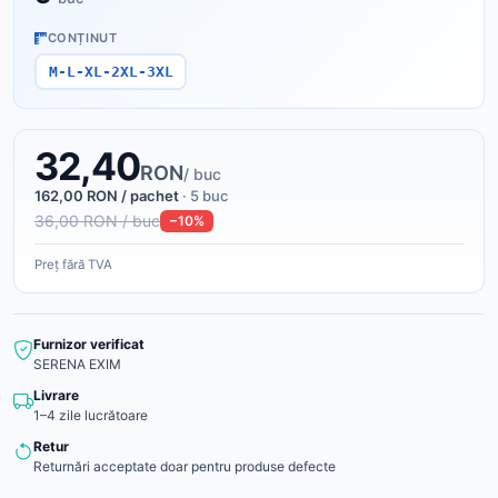
CONȚINUT
M-L-XL-2XL-3XL
32,40
RON
/ buc
162,00 RON / pachet
· 5 buc
36,00 RON / buc
−10%
Preț fără TVA
Furnizor verificat
SERENA EXIM
Livrare
1–4 zile lucrătoare
Retur
Returnări acceptate doar pentru produse defecte