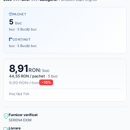
PACHET
5
buc
buc · 5 Bucăți buc
CONȚINUT
buc · 5 Bucăți buc
8,91
RON
/ buc
44,55 RON / pachet
· 5 buc
9,90 RON / buc
−10%
Preț fără TVA
Furnizor verificat
SERENA EXIM
Livrare