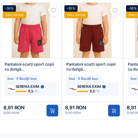
-10%
-10%
-10%
Stoc limitat
Stoc limitat
Stoc l
Pantaloni scurți sport copii
Pantaloni scurți sport copii
Panta
cu dungă
cu dungă
cu d
decorativă,Culoare Roz
decorativă,Culoare Bordo
decor
buc · 5 Bucăți buc
buc · 5 Bucăți buc
buc 
Inchis,Engros
,Engros
Verd
SERENA EXIM
SERENA EXIM
9,5
/10
9,5
/10
8,91 RON
8,91 RON
8,91
9,90 RON
9,90 RON
9,90 