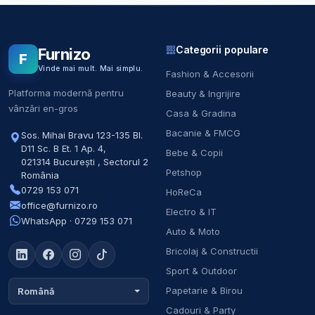
Categorii populare
Furnizo
F
Vinde mai mult. Mai simplu.
Fashion & Accesorii
Platforma modernă pentru
Beauty & Ingrijire
vânzări en-gros
Casa & Gradina
Bacanie & FMCG
Sos. Mihai Bravu 123-135 Bl.
D11 Sc. B Et. 1 Ap. 4
,
Bebe & Copii
021314
București
,
Sectorul 2
Petshop
România
0729 153 071
HoReCa
office@furnizo.ro
Electro & IT
WhatsApp · 0729 153 071
Auto & Moto
Bricolaj & Constructii
Sport & Outdoor
Papetarie & Birou
Română
Cadouri & Party