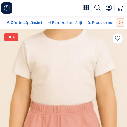
Oferte săptămânii
Furnizori urmăriți
Produse noi
To
-10%