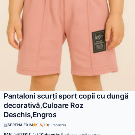
Pantaloni scurți sport copii cu dungă
decorativă,Culoare Roz
Deschis,Engros
SERENA EXIM
9,5/10
(1 Recenzii)
EAN:
SKU:
Categorie:
Pantaloni copii engros
2457
2457