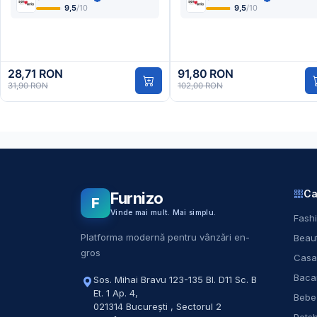
9,5
/10
9,5
/10
28,71 RON
91,80 RON
31,90 RON
102,00 RON
Ca
Furnizo
F
Vinde mai mult. Mai simplu.
Fashi
Platforma modernă pentru vânzări en-
Beaut
gros
Casa
Baca
Sos. Mihai Bravu 123-135 Bl. D11 Sc. B
Et. 1 Ap. 4
,
Bebe
021314
București
,
Sectorul 2