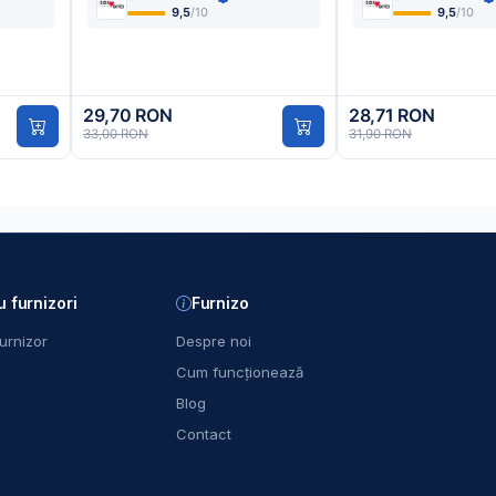
9,5
/10
9,5
/10
29,70 RON
28,71 RON
33,00 RON
31,90 RON
u furnizori
Furnizo
urnizor
Despre noi
Cum funcționează
Blog
Contact