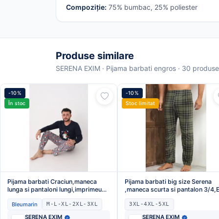
Compoziție:
75% bumbac, 25% poliester
Produse similare
SERENA EXIM · Pijama barbati engros · 30 produse
-10%
-10%
În stoc
Stoc limitat
Pijama barbati Craciun,maneca
Pijama barbati big size Serena
lunga si pantaloni lungi,imprimeu
,maneca scurta si pantalon 3/4,
pitic,En-gros
gros
Bleumarin
M-L-XL-2XL-3XL
3XL-4XL-5XL
SERENA EXIM
SERENA EXIM