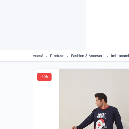
Furnizori verificați CUI
Livrare rapidă și plată la livra
Furnizo
CATEGORII
Vinde mai mult. Mai simplu.
Oferte săptămânii
Furnizori urmăriți
Pro
Acasă
/
Produse
/
Fashion & Accesorii
/
Imbracami
-10%