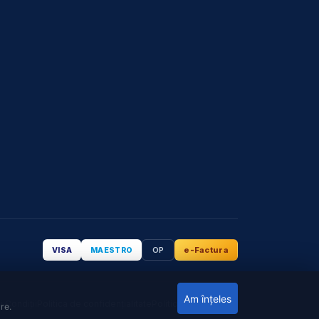
OP
e-Factura
VISA
MAESTRO
Am înțeles
i Condiții
Politica de confidențialitate
Politica cookie
GDPR
re.