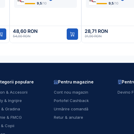
9,5
/10
9,5
/10
48,60 RON
28,71 RON
54,00 RON
31,90 RON
tegorii populare
Pentru magazine
Pentr
on & Accesorii
Cont nou magazin
Devino F
y & Ingrijire
Portofel Cashback
 & Gradina
Urmărire comandă
nie & FMCG
Retur & anulare
 & Copii