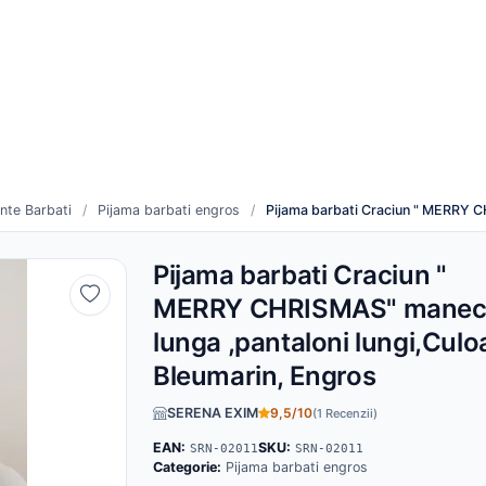
re
Cum funcționează
duse noi
Toți furnizorii
nte Barbati
/
Pijama barbati engros
/
Pijama barbati Craciun " MERRY C
Pijama barbati Craciun "
MERRY CHRISMAS" manec
lunga ,pantaloni lungi,Culo
Bleumarin, Engros
SERENA EXIM
9,5/10
(1 Recenzii)
EAN:
SKU:
SRN-02011
SRN-02011
Categorie:
Pijama barbati engros