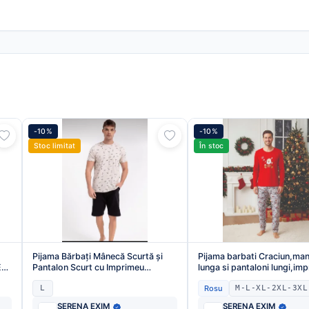
-10%
-10%
Stoc limitat
În stoc
Pijama Bărbați Mânecă Scurtă și
Pijama barbati Craciun,ma
En-
Pantalon Scurt cu Imprimeu
lunga si pantaloni lungi,im
Rechin,Engros
ho ho,En-gros
L
Rosu
M-L-XL-2XL-3XL
SERENA EXIM
SERENA EXIM