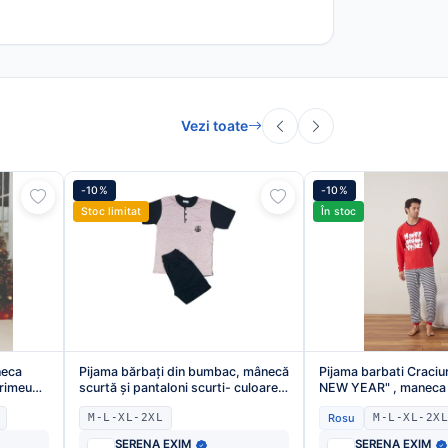
Vezi toate
-10%
-10%
Stoc limitat
În stoc
neca
Pijama bărbați din bumbac, mânecă
Pijama barbati Craci
primeu
scurtă și pantaloni scurti- culoare
NEW YEAR" , maneca 
roz,Engros
,pantaloni lungi,Culo
M-L-XL-2XL
Rosu
M-L-XL-2XL
,Engros
SERENA EXIM
SERENA EXIM