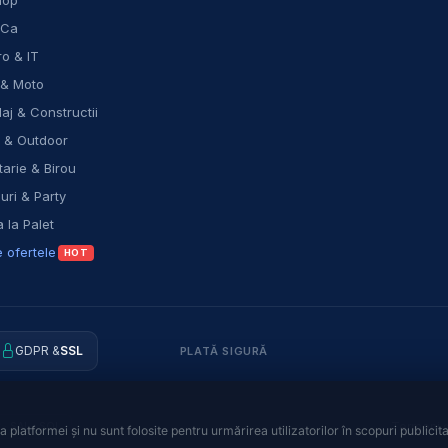
hop
eCa
ro & IT
 & Moto
laj & Constructii
t & Outdoor
arie & Birou
ri & Party
 la Palet
 ofertele
HOT
GDPR &
SSL
PLATĂ SIGURĂ
Termeni ș
· SAL · SOL
 platformei și nu sunt folosite pentru urmărirea utilizatorilor în scopuri publicita