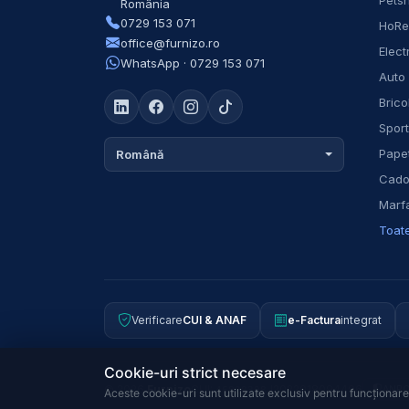
Pets
România
0729 153 071
HoR
office@furnizo.ro
Elect
WhatsApp · 0729 153 071
Auto
Brico
Spor
Papet
Română
Cadou
Marfa
Toate
Verificare
CUI & ANAF
e-Factura
integrat
Cookie-uri strict necesare
© 2026
Furnizo
CUI:
J2022018094406
ANPC 
46828398
Aceste cookie-uri sunt utilizate exclusiv pentru funcționarea