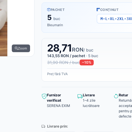
PACHET
CONȚINUT
5
buc
M-L-XL-2XL-3X
Bleumarin
28,71
Zoom
RON
/ buc
143,55 RON / pachet
· 5 buc
31,90 RON / buc
−10%
Preț fără TVA
Furnizor
Livrare
Retur
verificat
1–4 zile
Returnă
SERENA EXIM
lucrătoare
accepta
pentru 
defecte
Livrare prin: