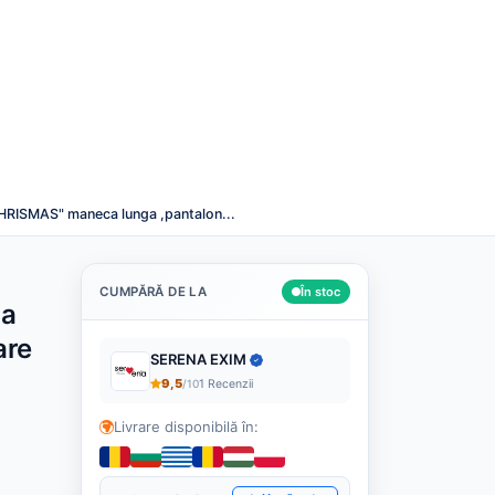
Română
Despre noi
Cashback
Blog
Contact
Caută
HRISMAS" maneca lunga ,pantalon...
CUMPĂRĂ DE LA
În stoc
a
are
SERENA EXIM
9,5
/10
1 Recenzii
Livrare disponibilă în: