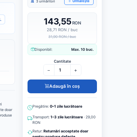
Urmărește
3 urmăritori
143,55
L
RON
28,71 RON / buc
31,90 RON / buc
Disponibil:
Max. 10 buc.
Cantitate
−
+
Adaugă în coș
ri
Pregătire:
0–1 zile lucrătoare
te doar
produse
Transport:
1–3 zile lucrătoare
· 29,00
RON
Retur:
Returnări acceptate doar
pentru produse defecte