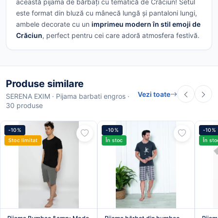
această pijama de bărbați cu tematică de Crăciun! Setul
este format din bluză cu mânecă lungă și pantaloni lungi,
ambele decorate cu un
imprimeu modern în stil emoji de
Crăciun
, perfect pentru cei care adoră atmosfera festivă.
Produse similare
Vezi toate
SERENA EXIM · Pijama barbati engros ·
30 produse
-10%
-10%
-10%
Stoc limitat
În stoc
În sto