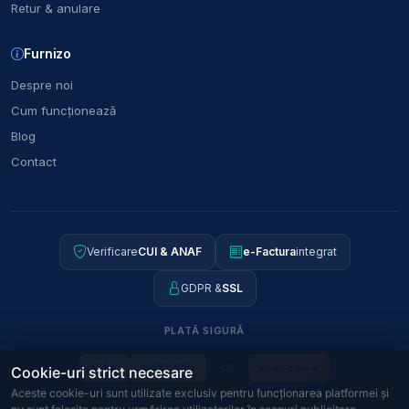
Retur & anulare
Furnizo
Despre noi
Cum funcționează
Blog
Contact
Verificare
CUI & ANAF
e-Factura
integrat
GDPR &
SSL
PLATĂ SIGURĂ
OP
e-Factura
VISA
MAESTRO
Cookie-uri strict necesare
Aceste cookie-uri sunt utilizate exclusiv pentru funcționarea platformei și