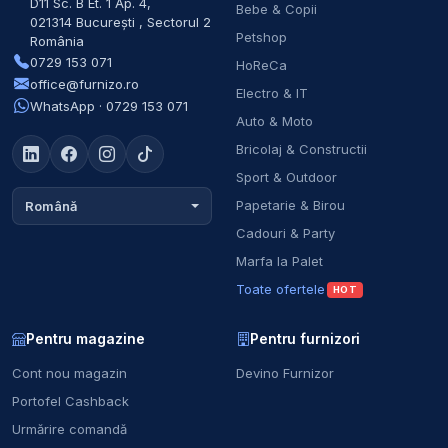
D11 Sc. B Et. 1 Ap. 4
,
Bebe & Copii
021314
București
,
Sectorul 2
Petshop
România
0729 153 071
HoReCa
office@furnizo.ro
Electro & IT
WhatsApp · 0729 153 071
Auto & Moto
Bricolaj & Constructii
Sport & Outdoor
Papetarie & Birou
Română
Cadouri & Party
Marfa la Palet
Toate ofertele
HOT
Pentru magazine
Pentru furnizori
Cont nou magazin
Devino Furnizor
Portofel Cashback
Urmărire comandă