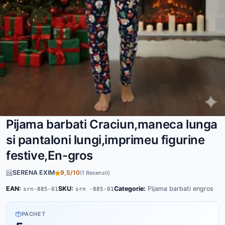
Pijama barbati Craciun,maneca lunga
si pantaloni lungi,imprimeu figurine
festive,En-gros
SERENA EXIM
9,5/10
(1 Recenzii)
EAN:
SKU:
Categorie:
Pijama barbati engros
srn-885-01
srn -885-01
PACHET