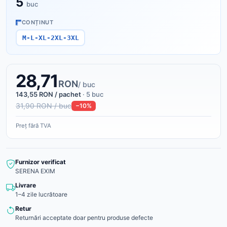
5
buc
CONȚINUT
M-L-XL-2XL-3XL
28,71
RON
/ buc
143,55 RON / pachet
· 5 buc
31,90 RON / buc
−10%
Preț fără TVA
Furnizor verificat
SERENA EXIM
Livrare
1–4 zile lucrătoare
Retur
Returnări acceptate doar pentru produse defecte