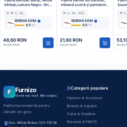
Pijama Bumbac &amp; Moda
Pijama bărbat din bumbac,
Pijam
bărbați,culoare Negru -Gri, –
mânecă scurtă și pantaloni
buzun
Engros
3/4,imprimeu,Iepure,gri,inchis,Engros
lungă
S-M-L-XL
M-L-XL-2XL
M-L
gri,E
SERENA EXIM
SERENA EXIM
9,5
/10
9,5
/10
48,60 RON
21,60 RON
53,1
54,00 RON
24,00 RON
59,00
Categorii populare
Furnizo
F
Vinde mai mult. Mai simplu.
Fashion & Accesorii
Platforma modernă pentru
Beauty & Ingrijire
vânzări en-gros
Casa & Gradina
Bacanie & FMCG
Sos. Mihai Bravu 123-135 Bl.