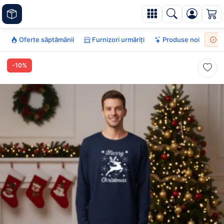
Oferte săptămânii
Furnizori urmăriți
Produse noi
To
-10%