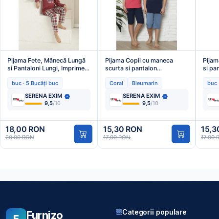
Pijama Fete, Mânecă Lungă
Pijama Copii cu maneca
Pijam
si Pantaloni Lungi, Imprimeu
scurta si pantalon
si pa
Super Kids, Roz
3/4,culoare Coral si
iepure 
buc · 5 Bucăți buc
Coral
Bleumarin
buc 
Închis,Engros
Bleumarin, Engros
,Eng
SERENA EXIM
SERENA EXIM
9,5
/10
9,5
/10
18,00 RON
15,30 RON
15,3
20,00 RON
17,00 RON
17,00
Categorii populare
Furnizo
F