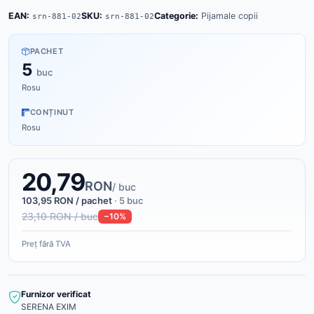
EAN:
SKU:
Categorie:
Pijamale copii
srn-881-02
srn-881-02
PACHET
5
buc
Rosu
CONȚINUT
Rosu
20,79
RON
/ buc
103,95 RON / pachet
· 5 buc
23,10 RON / buc
−10%
Preț fără TVA
Furnizor verificat
SERENA EXIM