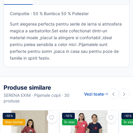
Compoitie : 50 % Bumbca 50 % Poliester
Sunt alegerea perfecta pentru serile de iarna si atmosfera
magica a sarbatorilor.Set este cofectionat dintr-un
material moale ,placut la atingere si confortabil ,ideal
pentru pielea sensibila a celor mici .Pijamalele sunt
perfecte pentru somn ,joaca in casa sau pentru poze de
familie in spirit festiv.
Produse similare
Vezi toate
SERENA EXIM · Pijamale copii · 30
produse
-10%
-10%
-10%
Stoc limitat
În stoc
În sto