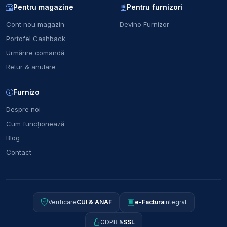
Pentru magazine
Pentru furnizori
Cont nou magazin
Devino Furnizor
Portofel Cashback
Urmărire comandă
Retur & anulare
Furnizo
Despre noi
Cum funcționează
Blog
Contact
Verificare
CUI & ANAF
e-Factura
integrat
GDPR &
SSL