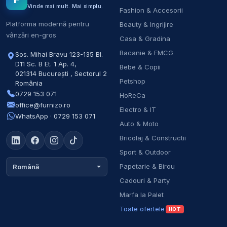
Vinde mai mult. Mai simplu.
Fashion & Accesorii
Platforma modernă pentru
Beauty & Ingrijire
vânzări en-gros
Casa & Gradina
Bacanie & FMCG
Sos. Mihai Bravu 123-135 Bl.
D11 Sc. B Et. 1 Ap. 4
,
Bebe & Copii
021314
București
,
Sectorul 2
Petshop
România
0729 153 071
HoReCa
office@furnizo.ro
Electro & IT
WhatsApp · 0729 153 071
Auto & Moto
Bricolaj & Constructii
Sport & Outdoor
Papetarie & Birou
Română
Cadouri & Party
Marfa la Palet
Toate ofertele
HOT