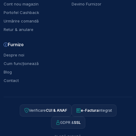
Cont nou magazin
Devino Furnizor
Portofel Cashback
Urmărire comandă
Retur & anulare
Furnizo
Despre noi
Cum funcționează
Blog
Contact
Verificare
CUI & ANAF
e-Factura
integrat
GDPR &
SSL