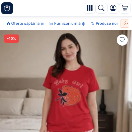
Oferte săptămânii
Furnizori urmăriți
Produse noi
To
-10%