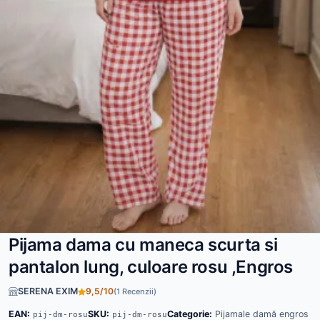
Pijama dama cu maneca scurta si
pantalon lung, culoare rosu ,Engros
SERENA EXIM
9,5/10
(1 Recenzii)
EAN:
SKU:
Categorie:
Pijamale damă engros
pij-dm-rosu
pij-dm-rosu