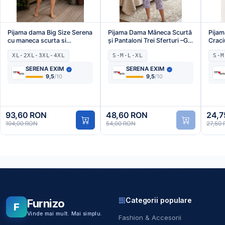
Pijama dama Big Size Serena
Pijama Dama Mâneca Scurtă
Pija
cu maneca scurta si
și Pantaloni Trei Sferturi –Gril
Craci
pantaloni 3/4,culoare alb cu
Rule,Engros
panta
XL-2XL-3XL-4XL
S-M-L-XL
S-M
fundite,Engros
figur
SERENA EXIM
SERENA EXIM
9,5
/10
9,5
/10
93,60 RON
48,60 RON
24,7
104,00 RON
54,00 RON
27,50
Categorii populare
Furnizo
F
Vinde mai mult. Mai simplu.
Fashion & Accesorii