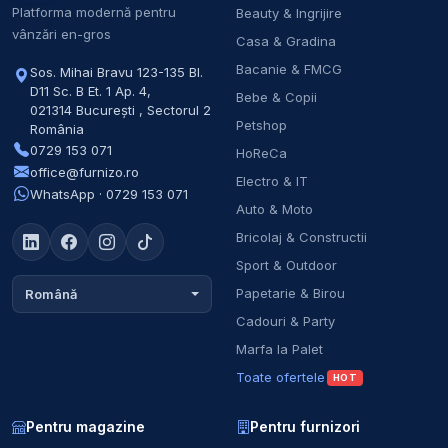
Platforma modernă pentru
Beauty & Ingrijire
vânzări en-gros
Casa & Gradina
Bacanie & FMCG
Sos. Mihai Bravu 123-135 Bl.
D11 Sc. B Et. 1 Ap. 4
,
Bebe & Copii
021314
București
,
Sectorul 2
Petshop
România
0729 153 071
HoReCa
office@furnizo.ro
Electro & IT
WhatsApp · 0729 153 071
Auto & Moto
Bricolaj & Constructii
Sport & Outdoor
Papetarie & Birou
Română
Cadouri & Party
Marfa la Palet
Toate ofertele
HOT
Pentru magazine
Pentru furnizori