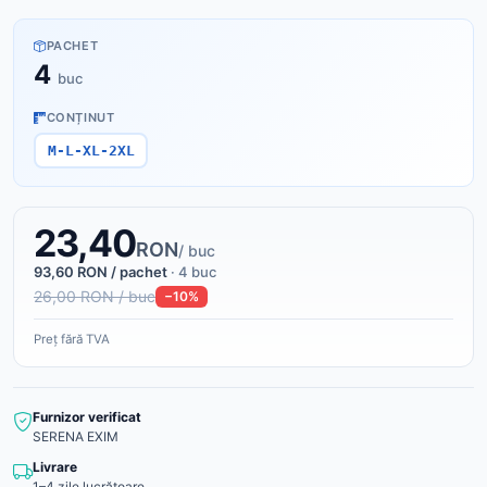
PACHET
4
buc
CONȚINUT
M-L-XL-2XL
23,40
RON
/ buc
93,60 RON / pachet
· 4 buc
26,00 RON / buc
−10%
Preț fără TVA
Furnizor verificat
SERENA EXIM
Livrare
1–4 zile lucrătoare