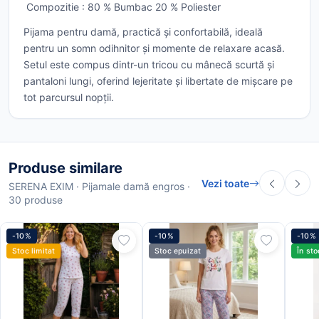
Compozitie : 80 % Bumbac 20 % Poliester
Pijama pentru damă, practică și confortabilă, ideală
pentru un somn odihnitor și momente de relaxare acasă.
Setul este compus dintr-un tricou cu mânecă scurtă și
pantaloni lungi, oferind lejeritate și libertate de mișcare pe
tot parcursul nopții.
Produse similare
Vezi toate
SERENA EXIM · Pijamale damă engros ·
30 produse
-10%
-10%
-10%
Stoc limitat
Stoc epuizat
În sto