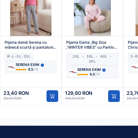
Pijama damă Serena cu
Pijama Dama ,Big Size
Pijam
mânecă scurtă și pantaloni
,'WINTER VIBES" cu Pantloni
Chris
lungi, roz, imprimeu Love,
si Maneca lunga, Culoare
,pant
M-L-XL-2XL
2XL - 3XL - 4XL -
S-M
Engros
Roz Deschis,Engros
5XL
SERENA EXIM
9,5
/10
SERENA EXIM
9,5
/10
23,40 RON
129,60 RON
23,7
26,00 RON
144,00 RON
26,40