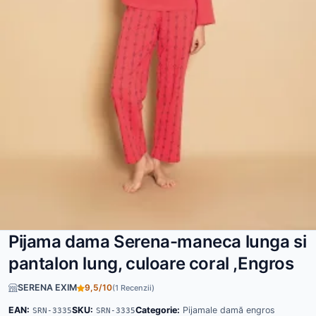
Pijama dama Serena-maneca lunga si
pantalon lung, culoare coral ,Engros
SERENA EXIM
9,5/10
(1 Recenzii)
EAN:
SKU:
Categorie:
Pijamale damă engros
SRN-3335
SRN-3335