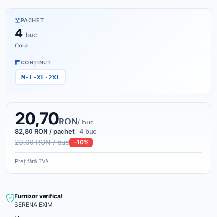
PACHET
4
buc
Coral
CONȚINUT
M-L-XL-2XL
20,70
RON
/ buc
82,80 RON / pachet
· 4 buc
23,00 RON / buc
−10%
Preț fără TVA
Furnizor verificat
SERENA EXIM