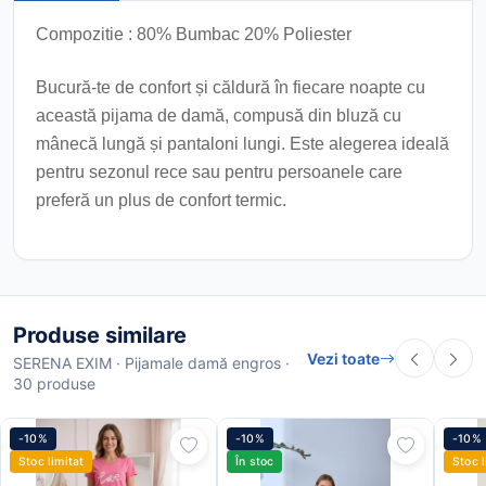
Compozitie : 80% Bumbac 20% Poliester
Bucură-te de confort și căldură în fiecare noapte cu
această pijama de damă, compusă din bluză cu
mânecă lungă și pantaloni lungi. Este alegerea ideală
pentru sezonul rece sau pentru persoanele care
preferă un plus de confort termic.
Produse similare
Vezi toate
SERENA EXIM · Pijamale damă engros ·
30 produse
-10%
-10%
-10%
Stoc limitat
În stoc
Stoc l