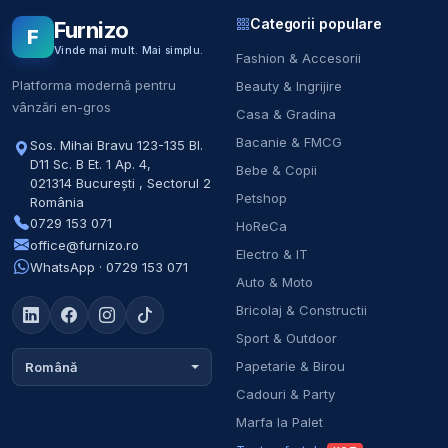
Categorii populare
Furnizo
F
Vinde mai mult. Mai simplu.
Fashion & Accesorii
Platforma modernă pentru
Beauty & Ingrijire
vânzări en-gros
Casa & Gradina
Bacanie & FMCG
Sos. Mihai Bravu 123-135 Bl.
D11 Sc. B Et. 1 Ap. 4
,
Bebe & Copii
021314
București
,
Sectorul 2
Petshop
România
0729 153 071
HoReCa
office@furnizo.ro
Electro & IT
WhatsApp · 0729 153 071
Auto & Moto
Bricolaj & Constructii
Sport & Outdoor
Papetarie & Birou
Română
Cadouri & Party
Marfa la Palet