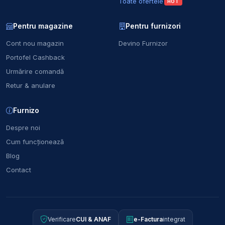
Toate ofertele
HOT
Pentru magazine
Pentru furnizori
Cont nou magazin
Devino Furnizor
Portofel Cashback
Urmărire comandă
Retur & anulare
Furnizo
Despre noi
Cum funcționează
Blog
Contact
Verificare
CUI & ANAF
e-Factura
integrat