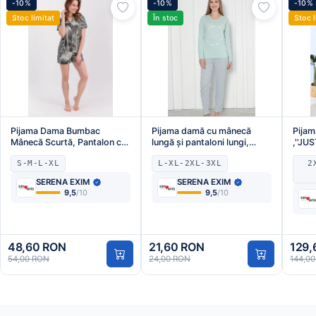
-10%
-10%
-10%
Stoc limitat
În stoc
Stoc l
Pijama Dama Bumbac
Pijama damă cu mânecă
Pijam
Mânecă Scurtă, Pantalon cu
lungă și pantaloni lungi,
,''JU
pantaloni scurti,alba in dungi
imprimeu ,,You Are
si Ma
S-M-L-XL
L-XL-2XL-3XL
2
negre Engros
Beautiful', Engros
Verd
SERENA EXIM
SERENA EXIM
9,5
/10
9,5
/10
48,60 RON
21,60 RON
129,
54,00 RON
24,00 RON
144,0