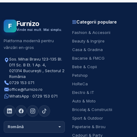
Categorii populare
Furnizo
F
Vinde mai mult. Mai simplu.
Fashion & Accesorii
Platforma modernă pentru
Beauty & Ingrijire
vânzări en-gros
Casa & Gradina
Bacanie & FMCG
Sos. Mihai Bravu 123-135 Bl.
D11 Sc. B Et. 1 Ap. 4
,
Bebe & Copii
021314
București
,
Sectorul 2
Petshop
România
0729 153 071
HoReCa
office@furnizo.ro
Electro & IT
WhatsApp · 0729 153 071
Auto & Moto
Bricolaj & Constructii
Sport & Outdoor
Papetarie & Birou
Română
Cadouri & Party