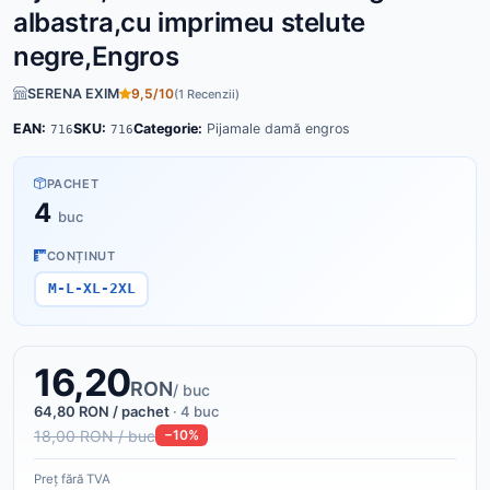
albastra,cu imprimeu stelute
negre,Engros
SERENA EXIM
9,5/10
(1 Recenzii)
EAN:
SKU:
Categorie:
Pijamale damă engros
716
716
PACHET
4
buc
CONȚINUT
M-L-XL-2XL
16,20
RON
/ buc
64,80 RON / pachet
· 4 buc
18,00 RON / buc
−10%
Preț fără TVA