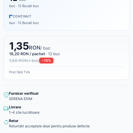
buc · 12 Bucati buc
CONȚINUT
buc · 12 Bucati buc
1,35
RON
/ buc
16,20 RON / pachet
· 12 buc
1,50 RON / buc
−10%
Preț fără TVA
Furnizor verificat
SERENA EXIM
Livrare
1–4 zile lucrătoare
Retur
Returnări acceptate doar pentru produse defecte