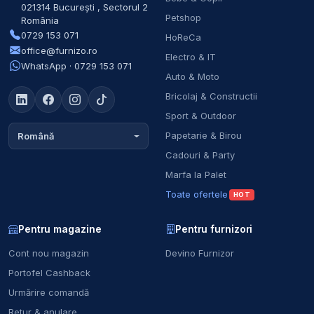
021314
București
,
Sectorul 2
Petshop
România
0729 153 071
HoReCa
office@furnizo.ro
Electro & IT
WhatsApp · 0729 153 071
Auto & Moto
Bricolaj & Constructii
Sport & Outdoor
Papetarie & Birou
Română
Cadouri & Party
Marfa la Palet
Toate ofertele
HOT
Pentru magazine
Pentru furnizori
Cont nou magazin
Devino Furnizor
Portofel Cashback
Urmărire comandă
Retur & anulare