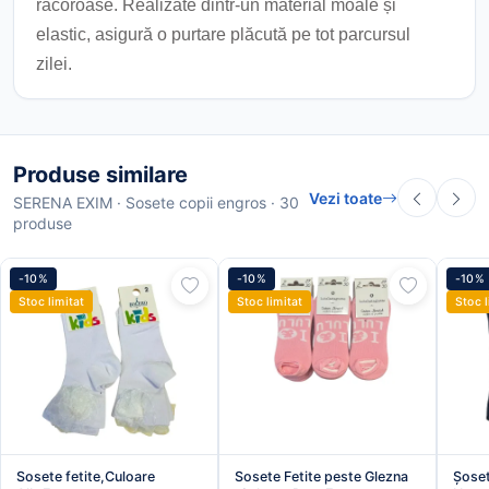
răcoroase. Realizate dintr-un material moale și
elastic, asigură o purtare plăcută pe tot parcursul
zilei.
Produse similare
Vezi toate
SERENA EXIM · Sosete copii engros · 30
produse
-10%
-10%
-10%
Stoc limitat
Stoc limitat
Stoc l
Sosete fetite,Culoare
Sosete Fetite peste Glezna
Șoset