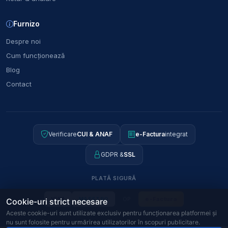
Furnizo
Despre noi
Cum funcționează
Blog
Contact
Verificare
CUI & ANAF
e-Factura
integrat
GDPR &
SSL
PLATĂ SIGURĂ
OP
e-Factura
VISA
MAESTRO
Cookie-uri strict necesare
Aceste cookie-uri sunt utilizate exclusiv pentru funcționarea platformei și
nu sunt folosite pentru urmărirea utilizatorilor în scopuri publicitare.