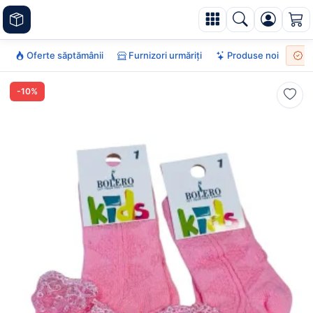
Oferte săptămânii
Furnizori urmăriți
Produse noi
To
-10%