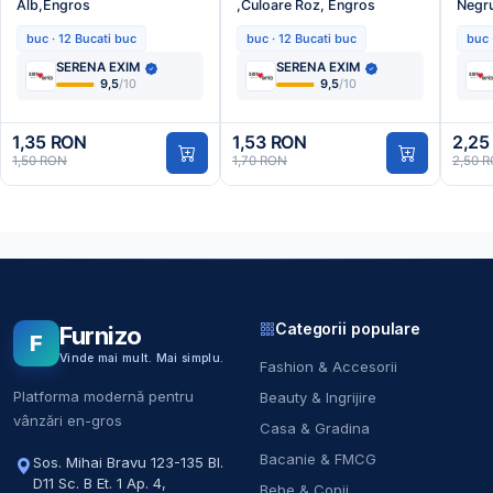
Alb,Engros
,Culoare Roz, Engros
Negr
buc · 12 Bucati buc
buc · 12 Bucati buc
buc 
SERENA EXIM
SERENA EXIM
9,5
/10
9,5
/10
1,35 RON
1,53 RON
2,25
1,50 RON
1,70 RON
2,50 
Categorii populare
Furnizo
F
Vinde mai mult. Mai simplu.
Fashion & Accesorii
Platforma modernă pentru
Beauty & Ingrijire
vânzări en-gros
Casa & Gradina
Bacanie & FMCG
Sos. Mihai Bravu 123-135 Bl.
D11 Sc. B Et. 1 Ap. 4
,
Bebe & Copii