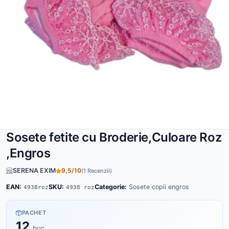
Sosete fetite cu Broderie,Culoare Roz
,Engros
SERENA EXIM
9,5/10
(1 Recenzii)
EAN:
SKU:
Categorie:
Sosete copii engros
4938roz
4938 roz
PACHET
12
buc