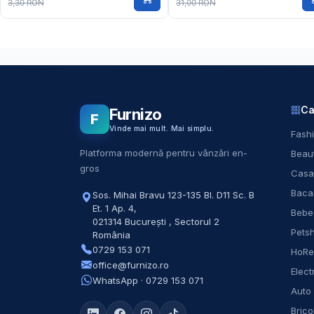
3,30 RON
31,00 RON
Ca
Furnizo
F
Vinde mai mult. Mai simplu.
Fashi
Platforma modernă pentru vânzări en-
Beaut
gros
Casa
Baca
Sos. Mihai Bravu 123-135 Bl. D11 Sc. B
Et. 1 Ap. 4
,
Bebe
021314
București
,
Sectorul 2
Pets
România
0729 153 071
HoR
office@furnizo.ro
Elect
WhatsApp · 0729 153 071
Auto
Brico