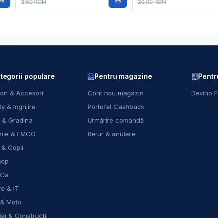
3,50 RON
20,00 RON
tegorii populare
Pentru magazine
Pentr
on & Accesorii
Cont nou magazin
Devino F
y & Ingrijire
Portofel Cashback
 & Gradina
Urmărire comandă
nie & FMCG
Retur & anulare
 & Copii
hop
eCa
ro & IT
 & Moto
laj & Constructii