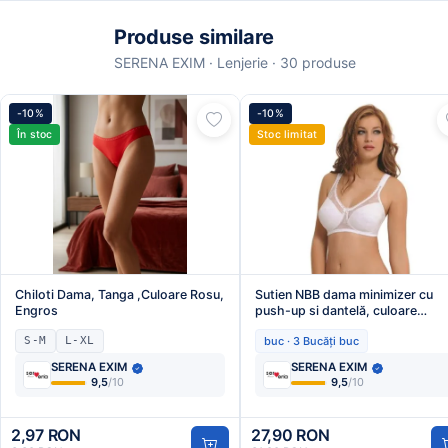
Produse similare
SERENA EXIM · Lenjerie · 30 produse
-10%
-10%
În stoc
Stoc limitat
Chiloti Dama, Tanga ,Culoare Rosu,
Sutien NBB dama minimizer cu
Engros
push-up si dantelă, culoare
Alb,Engros
S-M
L-XL
buc · 3 Bucăți buc
SERENA EXIM
SERENA EXIM
9,5
/10
9,5
/10
2,97 RON
27,90 RON