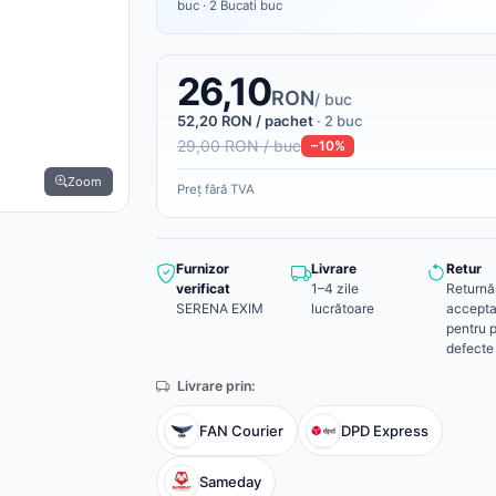
buc · 2 Bucati buc
26,10
RON
/ buc
52,20 RON / pachet
· 2 buc
29,00 RON / buc
−10%
Zoom
Preț fără TVA
Furnizor
Livrare
Retur
verificat
1–4 zile
Returnă
SERENA EXIM
lucrătoare
accepta
pentru 
defecte
Livrare prin:
FAN Courier
DPD Express
Sameday