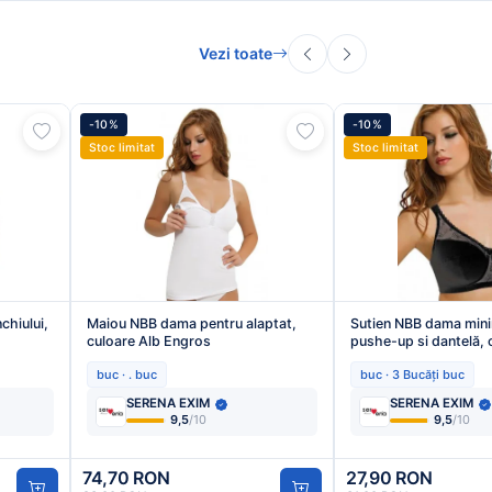
Vezi toate
-10%
-10%
Stoc limitat
Stoc limitat
hiului,
Maiou NBB dama pentru alaptat,
Sutien NBB dama mini
culoare Alb Engros
pushe-up si dantelă, 
engros
buc · . buc
buc · 3 Bucăți buc
SERENA EXIM
SERENA EXIM
9,5
/10
9,5
/10
74,70 RON
27,90 RON