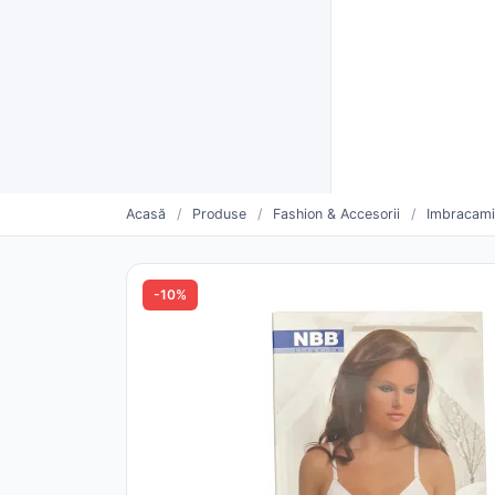
Furnizori verificați CUI
Livrare rapidă și plată la livra
Furnizo
CATEGORII
Vinde mai mult. Mai simplu.
Oferte săptămânii
Furnizori urmăriți
Pro
Acasă
/
Produse
/
Fashion & Accesorii
/
Imbracam
-10%