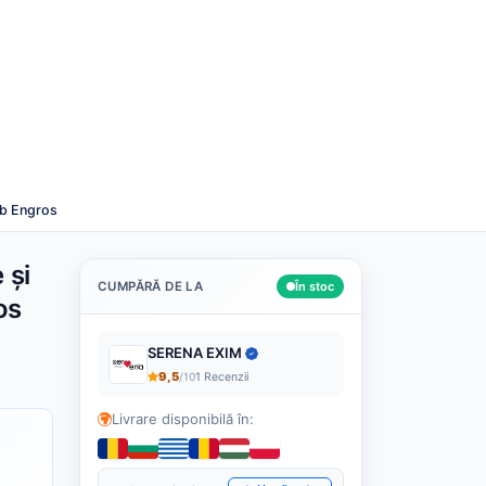
Română
Despre noi
Cashback
Blog
Contact
Caută
lb Engros
 și
CUMPĂRĂ DE LA
În stoc
os
SERENA EXIM
9,5
/10
1 Recenzii
Livrare disponibilă în: