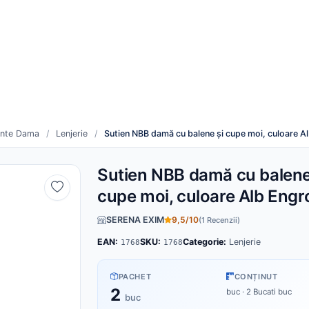
re
Cum funcționează
duse noi
Toți furnizorii
inte Dama
/
Lenjerie
/
Sutien NBB damă cu balene și cupe moi, culoare A
Sutien NBB damă cu balene
cupe moi, culoare Alb Engr
SERENA EXIM
9,5/10
(1 Recenzii)
EAN:
SKU:
Categorie:
Lenjerie
1768
1768
PACHET
CONȚINUT
2
buc · 2 Bucati buc
buc