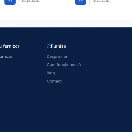
83,00 RON
31,00 RON
u furnizori
Furnizo
urnizor
Despre noi
Cum funcționează
Blog
Contact