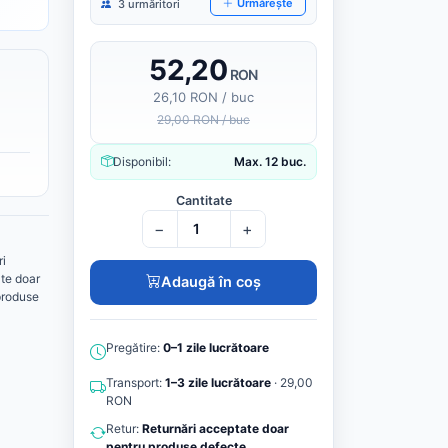
Urmărește
3 urmăritori
52,20
RON
26,10 RON / buc
29,00 RON / buc
Disponibil:
Max. 12 buc.
Cantitate
−
+
ri
te doar
Adaugă în coș
produse
Pregătire:
0–1 zile lucrătoare
Transport:
1–3 zile lucrătoare
· 29,00
RON
Retur:
Returnări acceptate doar
pentru produse defecte