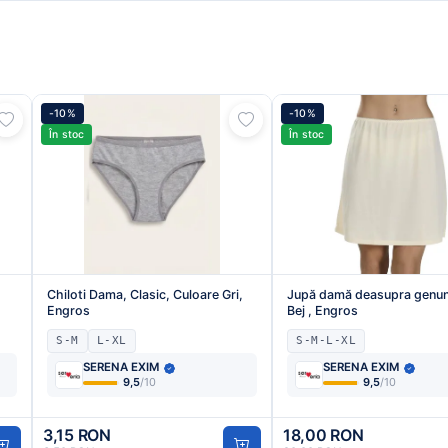
-10%
-10%
În stoc
În stoc
Chiloti Dama, Clasic, Culoare Gri,
Jupă damă deasupra genunc
Engros
Bej , Engros
S-M
L-XL
S-M-L-XL
SERENA EXIM
SERENA EXIM
9,5
/10
9,5
/10
3,15 RON
18,00 RON