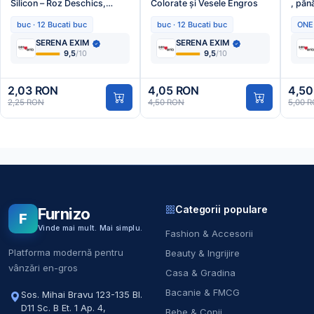
Silicon – Roz Deschics,
Colorate și Vesele Engros
, pân
Engros
Engr
buc · 12 Bucati buc
buc · 12 Bucati buc
ONE
SERENA EXIM
SERENA EXIM
9,5
/10
9,5
/10
2,03 RON
4,05 RON
4,50
2,25 RON
4,50 RON
5,00 
Categorii populare
Furnizo
F
Vinde mai mult. Mai simplu.
Fashion & Accesorii
Platforma modernă pentru
Beauty & Ingrijire
vânzări en-gros
Casa & Gradina
Bacanie & FMCG
Sos. Mihai Bravu 123-135 Bl.
D11 Sc. B Et. 1 Ap. 4
,
Bebe & Copii