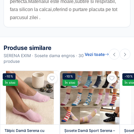
perfecta.Materialul este moale,subtire si respirabil,
fara silicon la calcai,oferind o purtare placuta pe tot
parcusul zilei .
Produse similare
Vezi toate
SERENA EXIM · Sosete dama engros · 30
produse
-10%
-10%
-10%
În stoc
În stoc
În sto
Tălpic Damă Serena cu
Șosete Damă Sport Serena –
Șoset