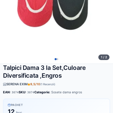
1 / 2
Talpici Dama 3 la Set,Culoare
Diversificata ,Engros
SERENA EXIM
9,5/10
(1 Recenzii)
EAN:
SKU:
Categorie:
Sosete dama engros
3074
3074
PACHET
12
buc