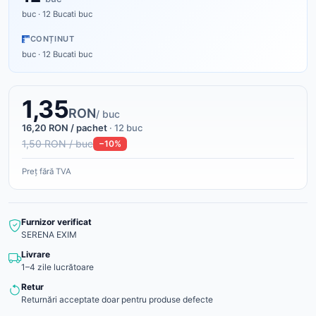
buc · 12 Bucati buc
CONȚINUT
buc · 12 Bucati buc
1,35
RON
/ buc
16,20 RON / pachet
· 12 buc
1,50 RON / buc
−10%
Preț fără TVA
Furnizor verificat
SERENA EXIM
Livrare
1–4 zile lucrătoare
Retur
Returnări acceptate doar pentru produse defecte