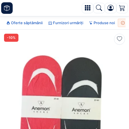
Oferte săptămânii
Furnizori urmăriți
Produse noi
To
-10%