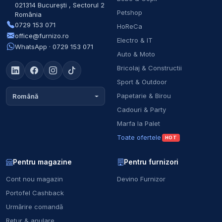
021314
București
,
Sectorul 2
Petshop
România
0729 153 071
HoReCa
office@furnizo.ro
Electro & IT
WhatsApp · 0729 153 071
Auto & Moto
Bricolaj & Constructii
Sport & Outdoor
Papetarie & Birou
Română
Cadouri & Party
Marfa la Palet
Toate ofertele
HOT
Pentru magazine
Pentru furnizori
Cont nou magazin
Devino Furnizor
Portofel Cashback
Urmărire comandă
Retur & anulare