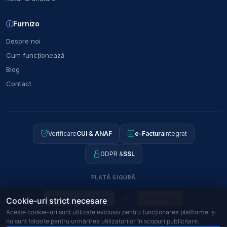
Furnizo
Despre noi
Cum funcționează
Blog
Contact
Verificare
CUI & ANAF
e-Factura
integrat
GDPR &
SSL
PLATĂ SIGURĂ
OP
e-Factura
VISA
MAESTRO
Cookie-uri strict necesare
Aceste cookie-uri sunt utilizate exclusiv pentru funcționarea platformei și
nu sunt folosite pentru urmărirea utilizatorilor în scopuri publicitare.