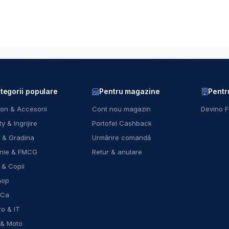
tegorii populare
Pentru magazine
Pentr
on & Accesorii
Cont nou magazin
Devino F
y & Ingrijire
Portofel Cashback
 & Gradina
Urmărire comandă
nie & FMCG
Retur & anulare
 & Copii
hop
eCa
ro & IT
 & Moto