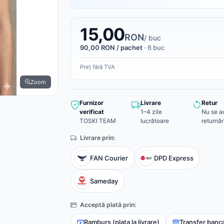
15,00
RON
/ buc
90,00 RON / pachet
· 6 buc
Preț fără TVA
Zoom
Furnizor
Livrare
Retur
verificat
1–4 zile
Nu se a
TOSKI TEAM
lucrătoare
returnăr
Livrare prin:
FAN Courier
DPD Express
Sameday
Acceptă plată prin:
Ramburs (plata la livrare)
Transfer banc