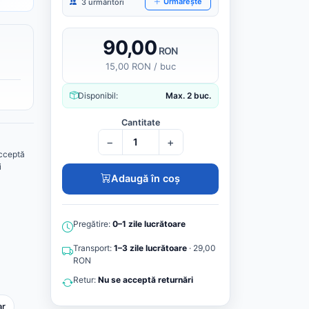
Urmărește
3 urmăritori
90,00
RON
15,00 RON / buc
Disponibil:
Max. 2 buc.
Cantitate
−
+
cceptă
i
Adaugă în coș
Pregătire:
0–1 zile lucrătoare
Transport:
1–3 zile lucrătoare
· 29,00
RON
Retur:
Nu se acceptă returnări
ar