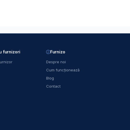
u furnizori
Furnizo
urnizor
Despre noi
Cum funcționează
Blog
Contact