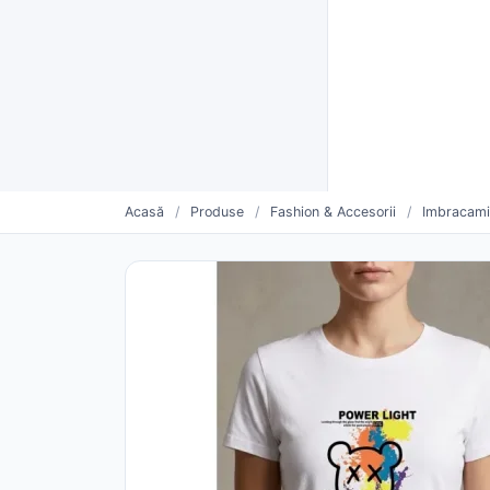
Furnizori verificați CUI
Livrare rapidă și plată la livra
Furnizo
CATEGORII
Vinde mai mult. Mai simplu.
Oferte săptămânii
Furnizori urmăriți
Pro
Acasă
/
Produse
/
Fashion & Accesorii
/
Imbracam