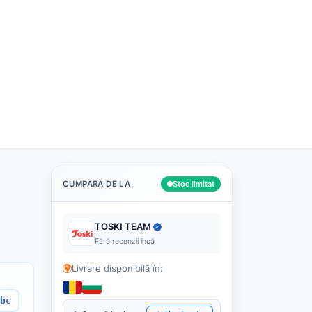
Română
Despre noi
Cashback
Blog
Contact
Caută
CUMPĂRĂ DE LA
Stoc limitat
TOSKI TEAM
Fără recenzii încă
Livrare disponibilă în:
bc