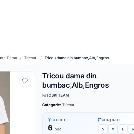
re
Cum funcționează
duse noi
Toți furnizorii
inte Dama
/
Tricouri
/
Tricou dama din bumbac,Alb,Engros
Tricou dama din
bumbac,Alb,Engros
TOSKI TEAM
Categorie:
Tricouri
PACHET
CONȚINUT
6
buc
S
M
L
6