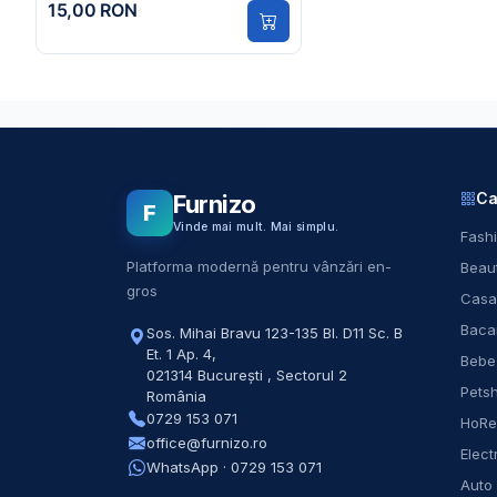
15,00 RON
Ca
Furnizo
F
Vinde mai mult. Mai simplu.
Fashi
Platforma modernă pentru vânzări en-
Beaut
gros
Casa
Baca
Sos. Mihai Bravu 123-135 Bl. D11 Sc. B
Et. 1 Ap. 4
,
Bebe
021314
București
,
Sectorul 2
Pets
România
0729 153 071
HoR
office@furnizo.ro
Elect
WhatsApp · 0729 153 071
Auto