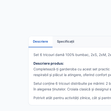
Descriere
Specificații
Set 6 tricouri damă 100% bumbac, 2xS, 2xM, 2xL
Descriere produs:
Completează-ți garderoba cu acest set practic d
respirabil și plăcut la atingere, oferind confort pe
Setul conține 6 tricouri distribuite pe mărimi: 
în alegerea ținutelor. Croiala clasică și designul 
Potrivit atât pentru activități zilnice, cât și pen