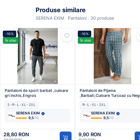
Produse similare
SERENA EXIM · Pantaloni · 30 produse
-10%
-10%
În stoc
În stoc
Pantaloni de sport barbat ,culoare
Pantaloni de Pijama
gri inchis,Engros
,Barbati,Culoare Turcoaz cu Neg
,Engros
S-M-L-XL-2XL
M-L-XL-2XL
SERENA EXIM
SERENA EXIM
9,5
/10
9,5
/10
28,80 RON
9,90 RON
32,00 RON
11,00 RON