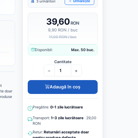
Urmărește
3 urmăritori
39,60
RON
9,90 RON / buc
11,00 RON / buc
Disponibil:
Max. 50 buc.
Cantitate
−
+
ri
Adaugă în coș
te doar
produse
Pregătire:
0–1 zile lucrătoare
Transport:
1–3 zile lucrătoare
· 29,00
RON
Retur:
Returnări acceptate doar
pentru produse defecte