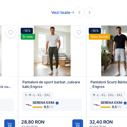
Vezi toate
-10%
-10%
În stoc
Stoc limitat
Pantaloni de sport barbat ,culoare
Pantaloni Scurți Bărba
is cu
kaki,Engros
, Engros
S-M-L-XL-2XL
M-L-XL-2XL-3XL
SERENA EXIM
SERENA EXIM
9,5
/10
9,5
/10
28,80 RON
32,40 RON
32,00 RON
36,00 RON