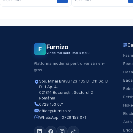
Ca
Furnizo
F
Vinde mai mult. Mai simplu.
Fashi
Platforma modernă pentru vânzări en-
Beaut
gros
Casa
Baca
Sos. Mihai Bravu 123-135 Bl. D11 Sc. B
Et. 1 Ap. 4
,
Bebe
021314
București
,
Sectorul 2
Pets
România
0729 153 071
HoR
office@furnizo.ro
Elect
WhatsApp · 0729 153 071
Auto
Brico