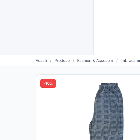
Furnizori verificați CUI
Livrare rapidă și plată la livra
Furnizo
CATEGORII
Vinde mai mult. Mai simplu.
Oferte săptămânii
Furnizori urmăriți
Pro
Acasă
/
Produse
/
Fashion & Accesorii
/
Imbracami
-10%