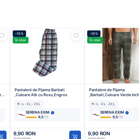
-10%
-10%
În stoc
În stoc
Pantaloni de Pijama Barbati
Pantaloni de Pijama
ru
,Culoare Alb cu Rosu,Engros
,Barbati,Culoare Verde Inch
Alb,Engros
M-L-XL-2XL
M-L-XL-2XL
SERENA EXIM
SERENA EXIM
9,5
/10
9,5
/10
9,90 RON
9,90 RON
11,00 RON
11,00 RON