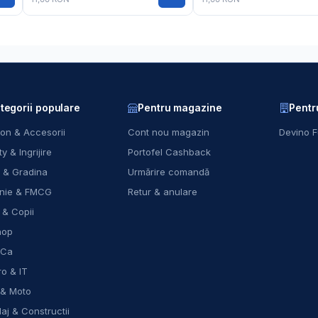
tegorii populare
Pentru magazine
Pentr
on & Accesorii
Cont nou magazin
Devino F
y & Ingrijire
Portofel Cashback
 & Gradina
Urmărire comandă
nie & FMCG
Retur & anulare
 & Copii
hop
eCa
ro & IT
 & Moto
laj & Constructii