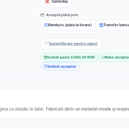
Sameday
Acceptă plată prin:
Ramburs (plata la livrare)
Transfer banc
Autentificare pentru raport
Gratuit peste 3.000,00 RON
Retur accepta
Schimb acceptat
Fabricati dintr-un material moale și respir
era cu elastic in talie.