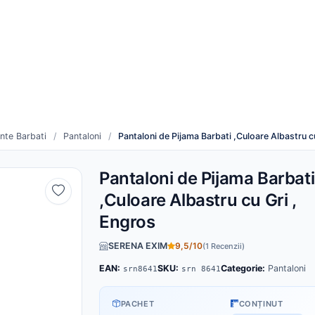
re
Cum funcționează
duse noi
Toți furnizorii
nte Barbati
/
Pantaloni
/
Pantaloni de Pijama Barbati ,Culoare Albastru c
Pantaloni de Pijama Barbati
,Culoare Albastru cu Gri ,
Engros
SERENA EXIM
9,5/10
(1 Recenzii)
EAN:
SKU:
Categorie:
Pantaloni
srn8641
srn 8641
PACHET
CONȚINUT