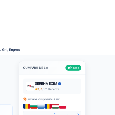
Română
Despre noi
Cashback
Blog
Contact
Caută
u Gri , Engros
CUMPĂRĂ DE LA
În stoc
SERENA EXIM
9,5
/10
1 Recenzii
Livrare disponibilă în: