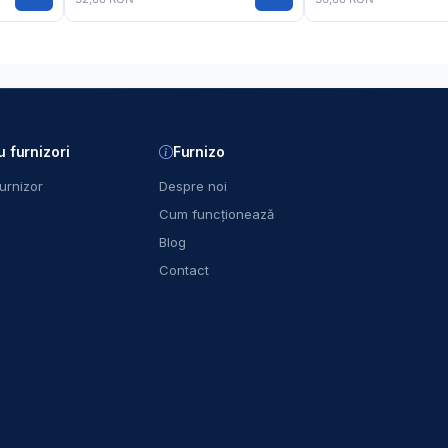
u furnizori
Furnizo
urnizor
Despre noi
Cum funcționează
Blog
Contact