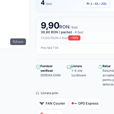
4
buc
M-L-XL-2XL
9,90
RON
/ buc
39,60 RON / pachet
· 4 buc
11,00 RON / buc
−10%
Zoom
Preț fără TVA
Furnizor
Livrare
Retur
verificat
1–4 zile
Returnă
SERENA EXIM
lucrătoare
accepta
pentru 
defecte
Livrare prin:
FAN Courier
DPD Express