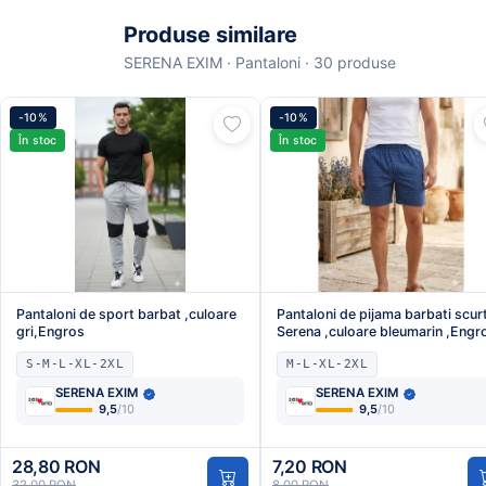
Produse similare
SERENA EXIM · Pantaloni · 30 produse
-10%
-10%
În stoc
În stoc
Pantaloni de sport barbat ,culoare
Pantaloni de pijama barbati scurt
gri,Engros
Serena ,culoare bleumarin ,Engr
S-M-L-XL-2XL
M-L-XL-2XL
SERENA EXIM
SERENA EXIM
9,5
/10
9,5
/10
28,80 RON
7,20 RON
32,00 RON
8,00 RON