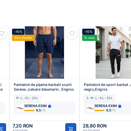
-10%
-10%
Stoc limitat
În stoc
i
Pantaloni de pijama barbati scurti
Pantaloni de sport barbat 
os
Serena ,culoare bleumarin , Engros
negru,Engros
M-L-XL-2XL
S-M-L-XL-2XL
SERENA EXIM
SERENA EXIM
9,5
/10
9,5
/10
7,20 RON
28,80 RON
8,00 RON
32,00 RON