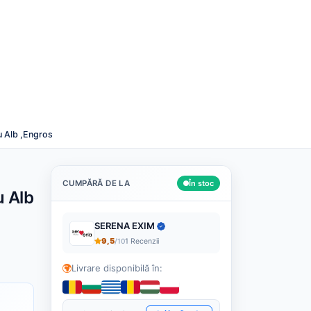
Română
Despre noi
Cashback
Blog
Contact
Caută
u Alb ,Engros
CUMPĂRĂ DE LA
În stoc
u Alb
SERENA EXIM
9,5
/10
1 Recenzii
Livrare disponibilă în: