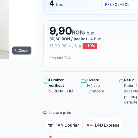
4
buc
M-L-XL-2XL
9,90
RON
/ buc
39,60 RON / pachet
· 4 buc
11,00 RON / buc
−10%
Zoom
Preț fără TVA
Furnizor
Livrare
Retur
verificat
1–4 zile
Returnă
SERENA EXIM
lucrătoare
accepta
pentru 
defecte
Livrare prin:
FAN Courier
DPD Express