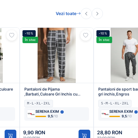
Vezi toate
-10%
-10%
În stoc
În stoc
,culoare
Pantaloni de Pijama
Pantaloni de sport ba
,Barbati,Culoare Gri Inchis cu
gri inchis,Engros
Negru,Engros
M-L-XL-2XL
S-M-L-XL-2XL
SERENA EXIM
SERENA EXIM
9,5
/10
9,5
/10
9,90 RON
28,80 RON
11,00 RON
32,00 RON