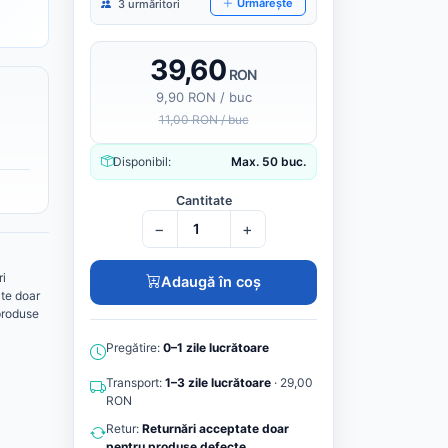
Urmărește
3 urmăritori
39,60
RON
9,90 RON / buc
11,00 RON / buc
Disponibil:
Max. 50 buc.
Cantitate
−
+
ri
Adaugă în coș
te doar
produse
Pregătire:
0–1 zile lucrătoare
Transport:
1–3 zile lucrătoare
· 29,00
RON
Retur:
Returnări acceptate doar
pentru produse defecte