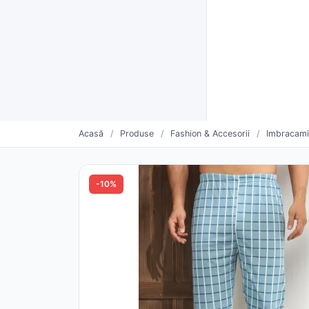
Furnizori verificați CUI
Livrare rapidă și plată la livra
Furnizo
CATEGORII
Vinde mai mult. Mai simplu.
Oferte săptămânii
Furnizori urmăriți
Pro
Acasă
/
Produse
/
Fashion & Accesorii
/
Imbracami
-10%