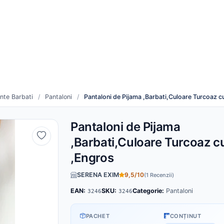
re
Cum funcționează
duse noi
Toți furnizorii
nte Barbati
/
Pantaloni
/
Pantaloni de Pijama ,Barbati,Culoare Turcoaz c
Pantaloni de Pijama
,Barbati,Culoare Turcoaz c
,Engros
SERENA EXIM
9,5/10
(1 Recenzii)
EAN:
SKU:
Categorie:
Pantaloni
3246
3246
PACHET
CONȚINUT