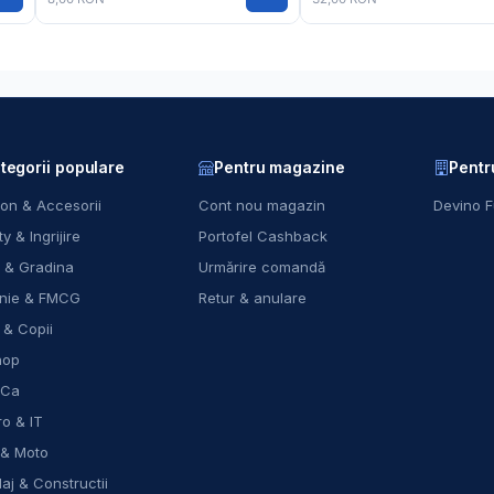
tegorii populare
Pentru magazine
Pentr
on & Accesorii
Cont nou magazin
Devino F
y & Ingrijire
Portofel Cashback
 & Gradina
Urmărire comandă
nie & FMCG
Retur & anulare
 & Copii
hop
eCa
ro & IT
 & Moto
laj & Constructii