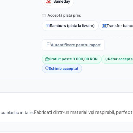
Sameday
Acceptă plată prin:
Ramburs (plata la livrare)
Transfer banc
Autentificare pentru raport
Gratuit peste 3.000,00 RON
Retur accepta
Schimb acceptat
Fabricati dintr-un material vși respirabil, perfec
u elastic in talie.