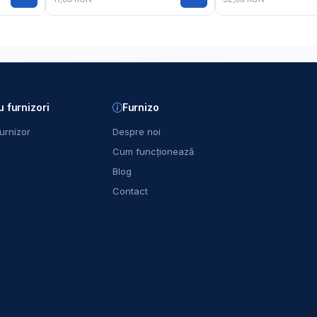
u furnizori
Furnizo
urnizor
Despre noi
Cum funcționează
Blog
Contact