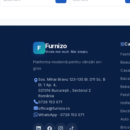
Ca
Furnizo
F
Vinde mai mult. Mai simplu.
Fashi
Platforma modernă pentru vânzări en-
Beaut
gros
Casa
Baca
Sos. Mihai Bravu 123-135 Bl. D11 Sc. B
Et. 1 Ap. 4
,
Bebe
021314
București
,
Sectorul 2
Pets
România
0729 153 071
HoR
office@furnizo.ro
Elect
WhatsApp · 0729 153 071
Auto
Brico