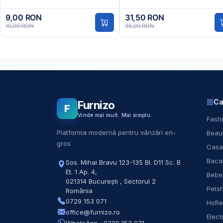
9,00 RON
31,50 RON
10,00 RON
35,00 RON
Ca
Furnizo
F
Vinde mai mult. Mai simplu.
Fashi
Platforma modernă pentru vânzări en-
Beaut
gros
Casa
Baca
Sos. Mihai Bravu 123-135 Bl. D11 Sc. B
Et. 1 Ap. 4
,
Bebe
021314
București
,
Sectorul 2
Pets
România
0729 153 071
HoR
office@furnizo.ro
Elect
WhatsApp · 0729 153 071