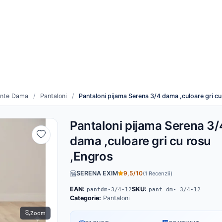
re
Cum funcționează
duse noi
Toți furnizorii
inte Dama
/
Pantaloni
/
Pantaloni pijama Serena 3/4 dama ,culoare gri c
Pantaloni pijama Serena 3/
dama ,culoare gri cu rosu
,Engros
SERENA EXIM
9,5/10
(1 Recenzii)
EAN:
SKU:
pantdm-3/4-12
pant dm- 3/4-12
Categorie:
Pantaloni
Zoom