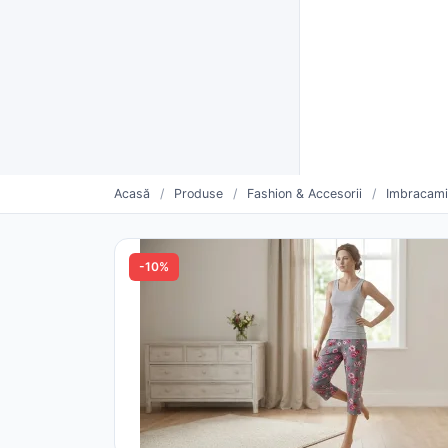
Furnizori verificați CUI
Livrare rapidă și plată la livra
Furnizo
CATEGORII
Vinde mai mult. Mai simplu.
Oferte săptămânii
Furnizori urmăriți
Pro
Acasă
/
Produse
/
Fashion & Accesorii
/
Imbracam
-10%