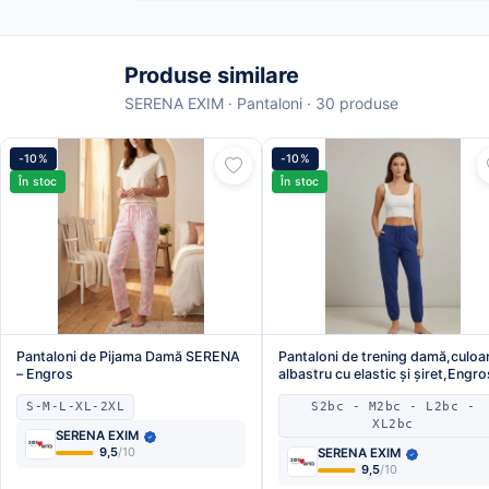
Produse similare
SERENA EXIM · Pantaloni · 30 produse
-10%
-10%
În stoc
În stoc
Pantaloni de Pijama Damă SERENA
Pantaloni de trening damă,culoa
– Engros
albastru cu elastic și șiret,Engro
S-M-L-XL-2XL
S2bc - M2bc - L2bc -
XL2bc
SERENA EXIM
9,5
/10
SERENA EXIM
9,5
/10