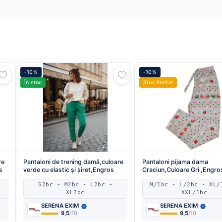
-10%
-10%
În stoc
Stoc limitat
re
Pantaloni de trening damă,culoare
Pantaloni pijama dama
s
verde cu elastic și șiret,Engros
Craciun,Culoare Gri ,Engro
S2bc - M2bc - L2bc -
M/1bc - L/2bc - XL/
XL2bc
XXL/1bc
SERENA EXIM
SERENA EXIM
9,5
/10
9,5
/10