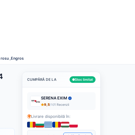
Română
Despre noi
Cashback
Blog
Contact
Caută
u rosu ,Engros
4
CUMPĂRĂ DE LA
Stoc limitat
SERENA EXIM
9,5
/10
1 Recenzii
Livrare disponibilă în: