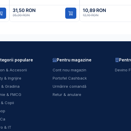
31,50 RON
10,89 RON
35,00 RON
12,10 RON
tegorii populare
Pentru magazine
Pentr
on & Accesorii
Cont nou magazin
Devino F
y & Ingrijire
Portofel Cashback
 & Gradina
Urmărire comandă
nie & FMCG
Retur & anulare
 & Copii
hop
eCa
ro & IT