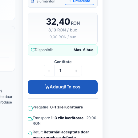
Urmărește
3 urmăritori
32,40
RON
8,10 RON / buc
9,00 RON / buc
Disponibil:
Max. 6 buc.
Cantitate
−
+
Adaugă în coș
ri
te doar
produse
Pregătire:
0–1 zile lucrătoare
Transport:
1–3 zile lucrătoare
· 29,00
RON
Retur:
Returnări acceptate doar
pentru produse defecte