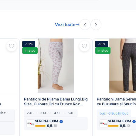
Vezi toate
-10%
-10%
În stoc
În stoc
Pantaloni de Pijama Dama Lungi,Big
Pantaloni Damă Sere
s
Size, Culoare Gri cu Frunze Roz
cu Buzunare și Șnur în 
,Engros
Engros
1bc -
2XL - 3XL - 4XL - 5XL
buc · 6 Bucăți buc
SERENA EXIM
SERENA EXIM
9,5
/10
9,5
/10