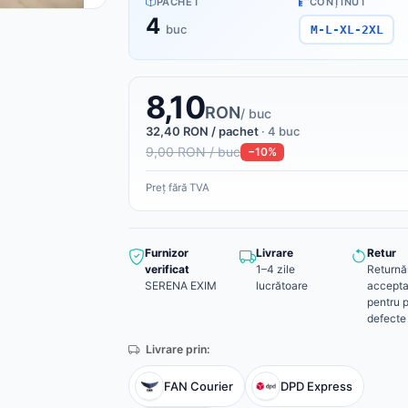
PACHET
CONȚINUT
4
buc
M-L-XL-2XL
8,10
RON
/ buc
32,40 RON / pachet
· 4 buc
9,00 RON / buc
−10%
Preț fără TVA
Furnizor
Livrare
Retur
verificat
1–4 zile
Returnă
SERENA EXIM
lucrătoare
accepta
pentru 
defecte
Livrare prin:
FAN Courier
DPD Express