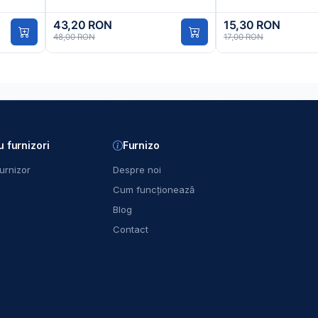
43,20 RON
15,30 RON
48,00 RON
17,00 RON
u furnizori
Furnizo
urnizor
Despre noi
Cum funcționează
Blog
Contact