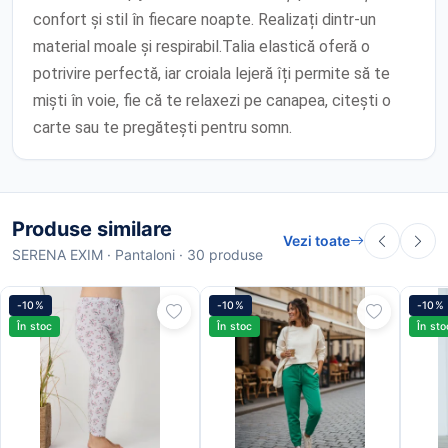
confort și stil în fiecare noapte. Realizați dintr-un
material moale și respirabil.Talia elastică oferă o
potrivire perfectă, iar croiala lejeră îți permite să te
miști în voie, fie că te relaxezi pe canapea, citești o
carte sau te pregătești pentru somn.
Produse similare
Vezi toate
SERENA EXIM · Pantaloni · 30 produse
-10%
-10%
-10%
În stoc
În stoc
În sto