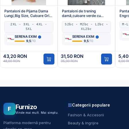
Pantaloni de Pijama Dama
Pantaloni de trening
Panta
Lungi,Big Size, Culoare Gri
damă,culoare verde cu
Engro
cu Frunze Roz ,Engros
elastic și șiret,Engros
albas
2XL - 3XL - 4XL -
S2bc - M2bc - L2bc -
M-L
5XL
XL2bc
SERENA EXIM
SERENA EXIM
9,5
/10
9,5
/10
43,20 RON
31,50 RON
5,40
48,00 RON
35,00 RON
6,00 
Categorii populare
Furnizo
F
Vinde mai mult. Mai simplu.
Fashion & Accesorii
Platforma modernă pentru
Beauty & Ingrijire