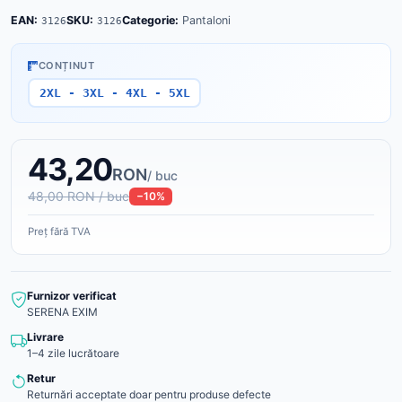
EAN:
SKU:
Categorie:
Pantaloni
3126
3126
CONȚINUT
2XL - 3XL - 4XL - 5XL
43,20
RON
/ buc
48,00 RON / buc
−10%
Preț fără TVA
Furnizor verificat
SERENA EXIM
Livrare
1–4 zile lucrătoare
Retur
Returnări acceptate doar pentru produse defecte