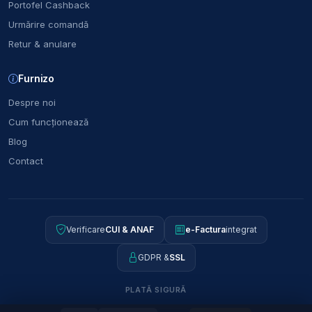
Portofel Cashback
Urmărire comandă
Retur & anulare
Furnizo
Despre noi
Cum funcționează
Blog
Contact
Verificare
CUI & ANAF
e-Factura
integrat
GDPR &
SSL
PLATĂ SIGURĂ