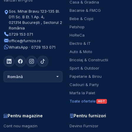
vânzări en-gros
Casa & Gradina
Bacanie & FMCG
Sos. Mihai Bravu 123-135 Bl.
D11 Sc. B Et. 1 Ap. 4
,
Bebe & Copii
021314
București
,
Sectorul 2
Petshop
România
0729 153 071
HoReCa
office@furnizo.ro
Electro & IT
WhatsApp · 0729 153 071
Auto & Moto
Bricolaj & Constructii
Sport & Outdoor
Papetarie & Birou
Română
Cadouri & Party
Marfa la Palet
Toate ofertele
HOT
Pentru magazine
Pentru furnizori
Cont nou magazin
Devino Furnizor