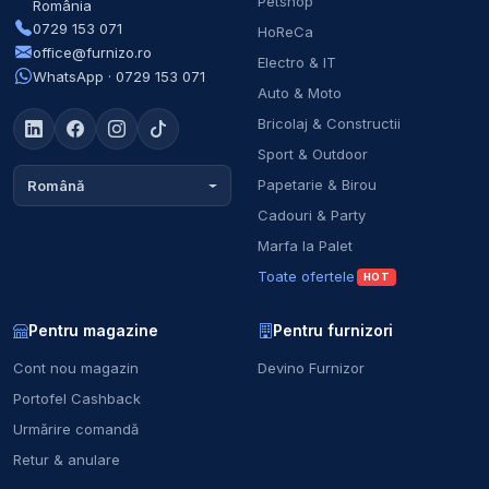
Petshop
România
0729 153 071
HoReCa
office@furnizo.ro
Electro & IT
WhatsApp · 0729 153 071
Auto & Moto
Bricolaj & Constructii
Sport & Outdoor
Papetarie & Birou
Română
Cadouri & Party
Marfa la Palet
Toate ofertele
HOT
Pentru magazine
Pentru furnizori
Cont nou magazin
Devino Furnizor
Portofel Cashback
Urmărire comandă
Retur & anulare