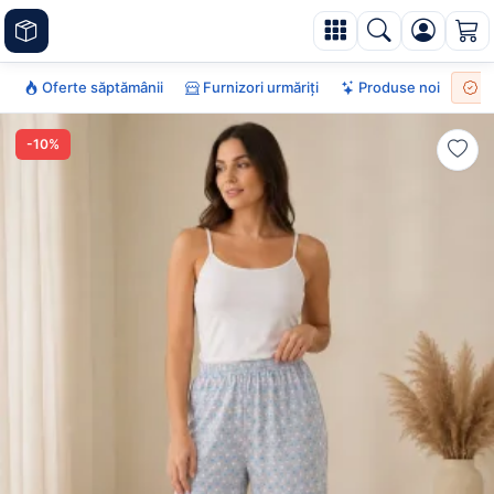
Oferte săptămânii
Furnizori urmăriți
Produse noi
To
-10%