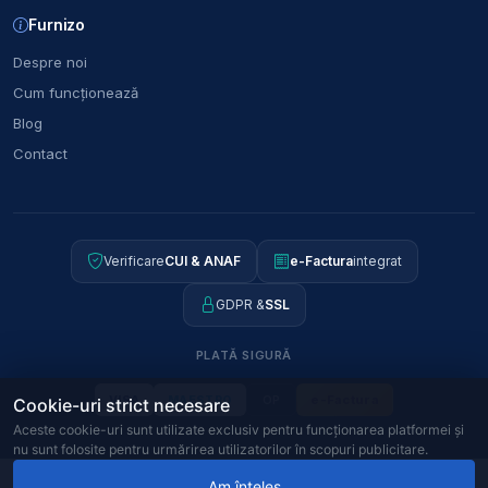
Furnizo
Despre noi
Cum funcționează
Blog
Contact
Verificare
CUI & ANAF
e-Factura
integrat
GDPR &
SSL
PLATĂ SIGURĂ
OP
e-Factura
VISA
MAESTRO
Cookie-uri strict necesare
Aceste cookie-uri sunt utilizate exclusiv pentru funcționarea platformei și
nu sunt folosite pentru urmărirea utilizatorilor în scopuri publicitare.
© 2026
Furnizo
CUI:
J2022018094406
ANPC · SAL · SOL
46828398
32,40 RON
Am înțeles