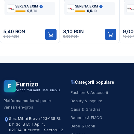
SERENA EXIM
SERENA EXIM
9,5
/10
9,5
/10
5,40 RON
8,10 RON
9,00
6,00 RON
9,00 RON
10,00
Categorii populare
Furnizo
F
Vinde mai mult. Mai simplu.
Fashion & Accesorii
Platforma modernă pentru
Beauty & Ingrijire
vânzări en-gros
Casa & Gradina
Bacanie & FMCG
Sos. Mihai Bravu 123-135 Bl.
D11 Sc. B Et. 1 Ap. 4
,
Bebe & Copii
021314
București
,
Sectorul 2