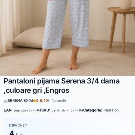
Pantaloni pijama Serena 3/4 dama
,culoare gri ,Engros
SERENA EXIM
9,5/10
(1 Recenzii)
EAN:
SKU:
Categorie:
Pantaloni
pantdm-3/4-04
pant dm- 3/4-04
PACHET
4
buc