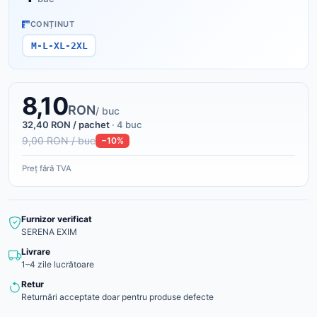
CONȚINUT
M-L-XL-2XL
8,10
RON
/ buc
32,40 RON / pachet
· 4 buc
9,00 RON / buc
−10%
Preț fără TVA
Furnizor verificat
SERENA EXIM
Livrare
1–4 zile lucrătoare
Retur
Returnări acceptate doar pentru produse defecte