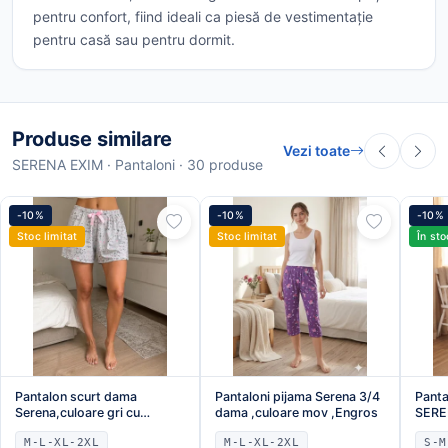
pentru confort, fiind ideali ca piesă de vestimentație
pentru casă sau pentru dormit.
Produse similare
Vezi toate
SERENA EXIM · Pantaloni · 30 produse
-10%
-10%
-10%
Stoc limitat
Stoc limitat
În sto
Pantalon scurt dama
Pantaloni pijama Serena 3/4
Panta
Serena,culoare gri cu
dama ,culoare mov ,Engros
SERE
imprimeu cap de
M-L-XL-2XL
M-L-XL-2XL
S-M
pisica,Engros