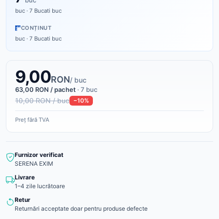
buc
buc · 7 Bucati buc
CONȚINUT
buc · 7 Bucati buc
9,00
RON
/ buc
63,00 RON / pachet
· 7 buc
10,00 RON / buc
−10%
Preț fără TVA
Furnizor verificat
SERENA EXIM
Livrare
1–4 zile lucrătoare
Retur
Returnări acceptate doar pentru produse defecte