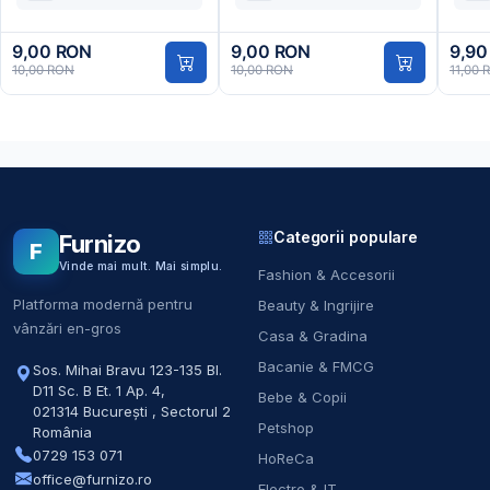
9,00 RON
9,00 RON
9,90
10,00 RON
10,00 RON
11,00 
Categorii populare
Furnizo
F
Vinde mai mult. Mai simplu.
Fashion & Accesorii
Platforma modernă pentru
Beauty & Ingrijire
vânzări en-gros
Casa & Gradina
Bacanie & FMCG
Sos. Mihai Bravu 123-135 Bl.
D11 Sc. B Et. 1 Ap. 4
,
Bebe & Copii
021314
București
,
Sectorul 2
Petshop
România
0729 153 071
HoReCa
office@furnizo.ro
Electro & IT