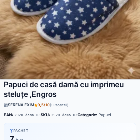
Papuci de casă damă cu imprimeu
steluțe ,Engros
SERENA EXIM
9,5/10
(1 Recenzii)
EAN:
SKU:
Categorie:
Papuci
2920-dama-03
2920-dama-03
PACHET
7