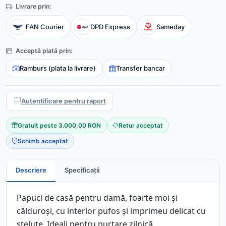
Livrare prin:
FAN Courier
DPD Express
Sameday
Acceptă plată prin:
Ramburs (plata la livrare)
Transfer bancar
Autentificare pentru raport
Gratuit peste 3.000,00 RON
Retur acceptat
Schimb acceptat
Descriere
Specificații
Papuci de casă pentru damă, foarte moi și
călduroși, cu interior pufos și imprimeu delicat cu
steluțe. Ideali pentru purtare zilnică.