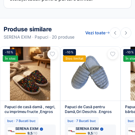
Produse similare
Vezi toate
SERENA EXIM · Papuci · 20 produse
-10%
-10%
-10%
În stoc
Stoc limitat
În sto
Papuci de casă damă , negri,
Papuci de Casă pentru
Papuc
cu imprimeu fructe ,Engros
Damă,Gri Deschis .Engros
bărbaț
buc · 7 Bucati buc
buc · 7 Bucati buc
buc 
SERENA EXIM
SERENA EXIM
9,5
/10
9,5
/10