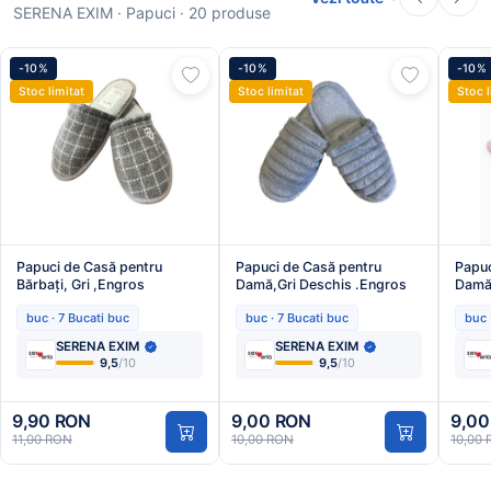
SERENA EXIM · Papuci · 20 produse
-10%
-10%
-10%
Stoc limitat
Stoc limitat
Stoc l
Papuci de Casă pentru
Papuci de Casă pentru
Papuc
Bărbați, Gri ,Engros
Damă,Gri Deschis .Engros
Damă
buc · 7 Bucati buc
buc · 7 Bucati buc
buc 
SERENA EXIM
SERENA EXIM
9,5
/10
9,5
/10
9,90 RON
9,00 RON
9,00
11,00 RON
10,00 RON
10,00