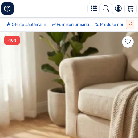
Oferte săptămânii
Furnizori urmăriți
Produse noi
To
-10%