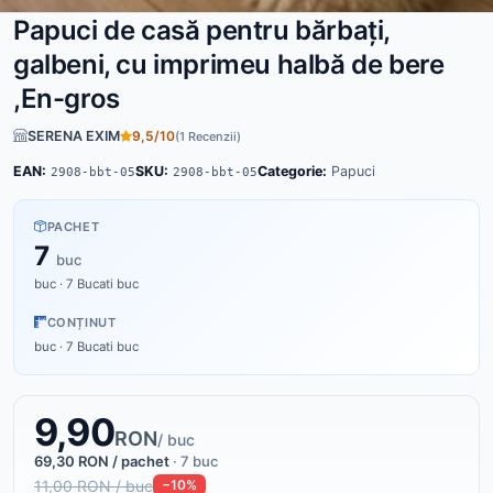
Papuci de casă pentru bărbați,
galbeni, cu imprimeu halbă de bere
,En-gros
SERENA EXIM
9,5/10
(1 Recenzii)
EAN:
SKU:
Categorie:
Papuci
2908-bbt-05
2908-bbt-05
PACHET
7
buc
buc · 7 Bucati buc
CONȚINUT
buc · 7 Bucati buc
9,90
RON
/ buc
69,30 RON / pachet
· 7 buc
11,00 RON / buc
−10%