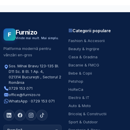
Categorii populare
Furnizo
F
Vinde mai mult. Mai simplu.
Fashion & Accesorii
Platforma modernă pentru
Beauty & Ingrijire
vânzări en-gros
Casa & Gradina
Bacanie & FMCG
Sos. Mihai Bravu 123-135 Bl.
D11 Sc. B Et. 1 Ap. 4
,
Bebe & Copii
021314
București
,
Sectorul 2
Petshop
România
0729 153 071
HoReCa
office@furnizo.ro
Electro & IT
WhatsApp · 0729 153 071
Auto & Moto
Bricolaj & Constructii
Sport & Outdoor
Papetarie & Birou