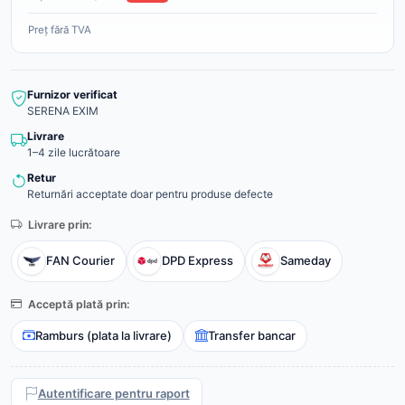
Preț fără TVA
Furnizor verificat
SERENA EXIM
Livrare
1–4 zile lucrătoare
Retur
Returnări acceptate doar pentru produse defecte
Livrare prin:
FAN Courier
DPD Express
Sameday
Acceptă plată prin:
Ramburs (plata la livrare)
Transfer bancar
Autentificare pentru raport