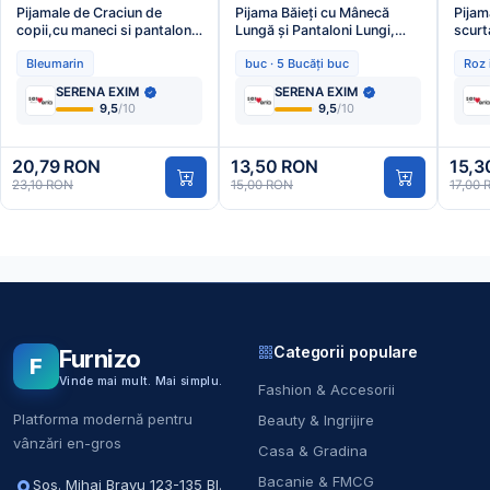
Pijamale de Craciun de
Pijama Băieți cu Mânecă
Pijam
copii,cu maneci si pantaloni
Lungă și Pantaloni Lungi,
scurt
lungi ,imprimeu figurine
Imprimeu Scooter,Culoare
culoa
Bleumarin
buc · 5 Bucăți buc
Roz 
festive,En-gros
Bordo,Engros
SERENA EXIM
SERENA EXIM
9,5
/10
9,5
/10
20,79 RON
13,50 RON
15,3
23,10 RON
15,00 RON
17,00
Categorii populare
Furnizo
F
Vinde mai mult. Mai simplu.
Fashion & Accesorii
Platforma modernă pentru
Beauty & Ingrijire
vânzări en-gros
Casa & Gradina
Bacanie & FMCG
Sos. Mihai Bravu 123-135 Bl.