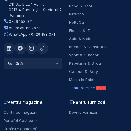
D11 Sc. B Et. 1 Ap. 4
,
Bebe & Copii
021314
București
,
Sectorul 2
Petshop
România
0729 153 071
HoReCa
office@furnizo.ro
Electro & IT
WhatsApp · 0729 153 071
Auto & Moto
Bricolaj & Constructii
Sport & Outdoor
Papetarie & Birou
Română
Cadouri & Party
Marfa la Palet
Toate ofertele
HOT
Pentru magazine
Pentru furnizori
Cont nou magazin
Devino Furnizor
Portofel Cashback
Urmărire comandă