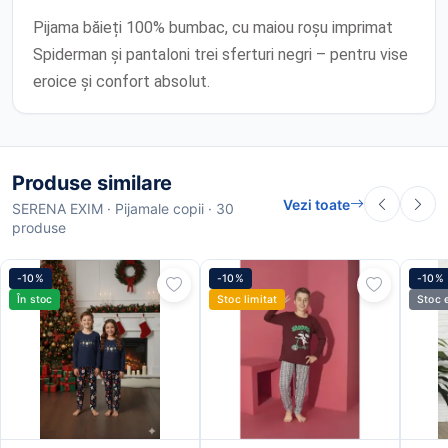
Pijama băieți 100% bumbac, cu maiou roșu imprimat
Spiderman și pantaloni trei sferturi negri – pentru vise
eroice și confort absolut.
Produse similare
Vezi toate
SERENA EXIM · Pijamale copii · 30
produse
-10%
-10%
-10%
În stoc
Stoc limitat
Stoc 