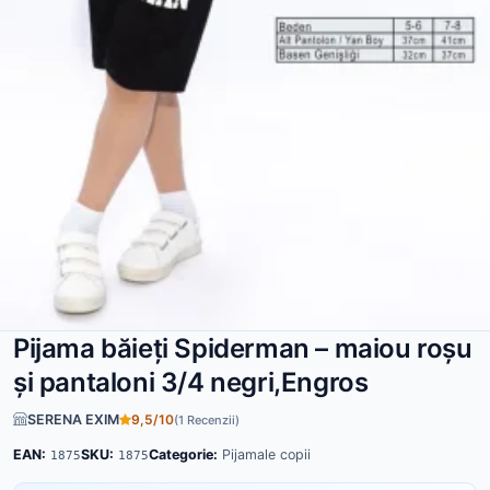
Pijama băieți Spiderman – maiou roșu
și pantaloni 3/4 negri,Engros
SERENA EXIM
9,5/10
(1 Recenzii)
EAN:
SKU:
Categorie:
Pijamale copii
1875
1875