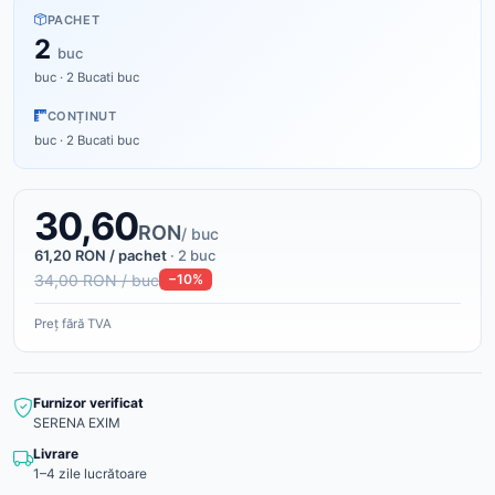
PACHET
2
buc
buc · 2 Bucati buc
CONȚINUT
buc · 2 Bucati buc
30,60
RON
/ buc
61,20 RON / pachet
· 2 buc
34,00 RON / buc
−10%
Preț fără TVA
Furnizor verificat
SERENA EXIM
Livrare
1–4 zile lucrătoare