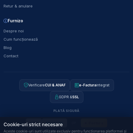
Retur & anulare
Furnizo
Despre noi
Cum funcționează
Blog
Contact
Verificare
CUI & ANAF
e-Factura
integrat
GDPR &
SSL
PLATĂ SIGURĂ
OP
e-Factura
VISA
MAESTRO
Cookie-uri strict necesare
Aceste cookie-uri sunt utilizate exclusiv pentru funcționarea platformei și