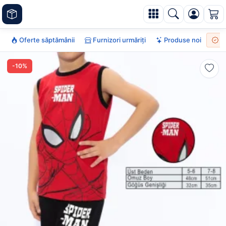
Oferte săptămânii
Furnizori urmăriți
Produse noi
To
-10%