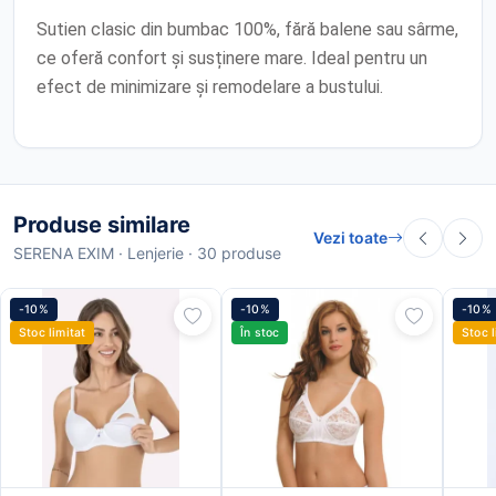
Sutien clasic din bumbac 100%, fără balene sau sârme,
ce oferă confort și susținere mare. Ideal pentru un
efect de minimizare și remodelare a bustului.
Produse similare
Vezi toate
SERENA EXIM · Lenjerie · 30 produse
-10%
-10%
-10%
Stoc limitat
În stoc
Stoc l