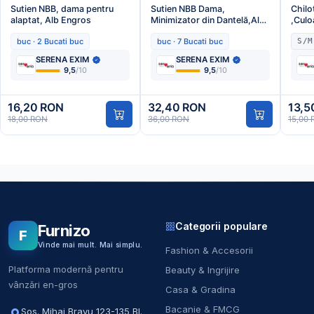
Sutien NBB, dama pentru
Sutien NBB Dama,
Chilo
alaptat, Alb Engros
Minimizator din Dantelă,Alb
,Culo
,Engros
buc · 2 Bucati buc
buc · 7 Bucati buc
S/M
SERENA EXIM
SERENA EXIM
9,5
/10
9,5
/10
16,20 RON
32,40 RON
13,5
18,00 RON
36,00 RON
15,00
Categorii populare
Furnizo
F
Vinde mai mult. Mai simplu.
Fashion & Accesorii
Platforma modernă pentru
Beauty & Ingrijire
vânzări en-gros
Casa & Gradina
Bacanie & FMCG
Sos. Mihai Bravu 123-135 Bl.