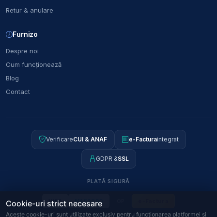
Retur & anulare
Furnizo
Despre noi
Cum funcționează
Blog
Contact
Verificare
CUI & ANAF
e-Factura
integrat
GDPR &
SSL
PLATĂ SIGURĂ
OP
e-Factura
VISA
MAESTRO
Cookie-uri strict necesare
Aceste cookie-uri sunt utilizate exclusiv pentru funcționarea platformei și