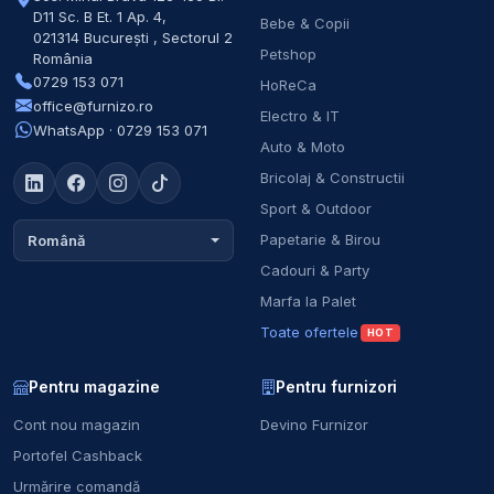
D11 Sc. B Et. 1 Ap. 4
,
Bebe & Copii
021314
București
,
Sectorul 2
Petshop
România
0729 153 071
HoReCa
office@furnizo.ro
Electro & IT
WhatsApp · 0729 153 071
Auto & Moto
Bricolaj & Constructii
Sport & Outdoor
Papetarie & Birou
Română
Cadouri & Party
Marfa la Palet
Toate ofertele
HOT
Pentru magazine
Pentru furnizori
Cont nou magazin
Devino Furnizor
Portofel Cashback
Urmărire comandă