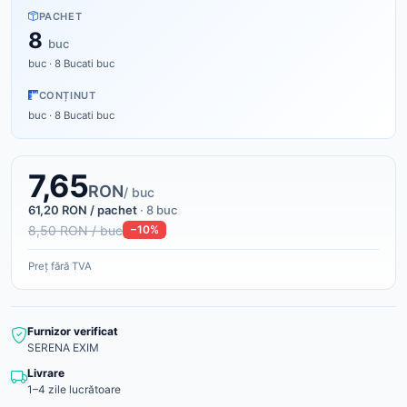
PACHET
8
buc
buc · 8 Bucati buc
CONȚINUT
buc · 8 Bucati buc
7,65
RON
/ buc
61,20 RON / pachet
· 8 buc
8,50 RON / buc
−10%
Preț fără TVA
Furnizor verificat
SERENA EXIM
Livrare
1–4 zile lucrătoare