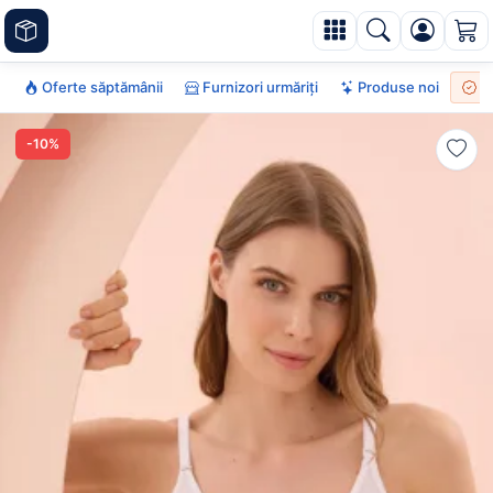
Oferte săptămânii
Furnizori urmăriți
Produse noi
To
-10%