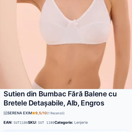
Sutien din Bumbac Fără Balene cu
Bretele Detașabile, Alb, Engros
SERENA EXIM
9,5/10
(1 Recenzii)
EAN:
SKU:
Categorie:
Lenjerie
SUT1180
SUT 1180