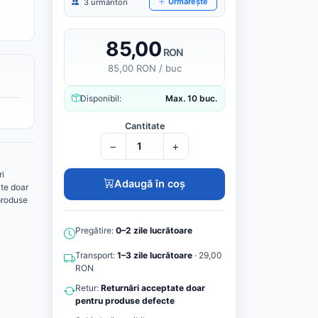
Urmărește
3 urmăritori
85,00
RON
85,00 RON / buc
Disponibil:
Max. 10 buc.
Cantitate
−
+
ri
Adaugă în coș
te doar
produse
Pregătire:
0–2 zile lucrătoare
Transport:
1–3 zile lucrătoare
· 29,00
RON
Retur:
Returnări acceptate doar
pentru produse defecte