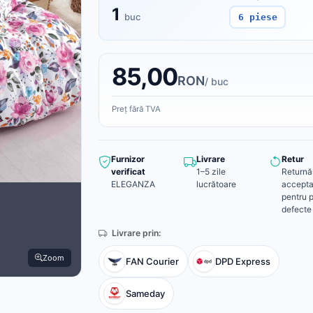
1
buc
6 piese
85,00
RON
/ buc
Preț fără TVA
Furnizor
Livrare
Retur
verificat
1–5 zile
Returnă
ELEGANZA
lucrătoare
accepta
pentru 
defecte
Livrare prin:
Zoom
FAN Courier
DPD Express
Sameday