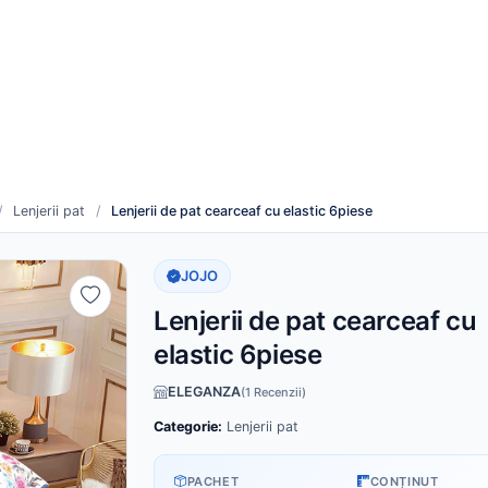
re
Cum funcționează
duse noi
Toți furnizorii
/
Lenjerii pat
/
Lenjerii de pat cearceaf cu elastic 6piese
JOJO
Lenjerii de pat cearceaf cu
elastic 6piese
ELEGANZA
(1 Recenzii)
Categorie:
Lenjerii pat
PACHET
CONȚINUT