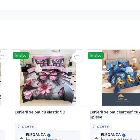
În stoc
În stoc
Lenjerii de pat cu elastic 5D
Lenjerii de pat cearceaf cu 
6piese
6 piese
6 piese
ELEGANZA
ELEGANZA
Încă nu există recenzii
Încă nu există recenzii