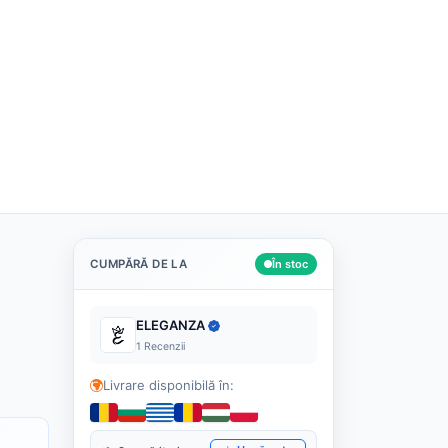
Română
Despre noi
Cashback
Blog
Contact
Caută
CUMPĂRĂ DE LA
În stoc
ELEGANZA
1 Recenzii
Livrare disponibilă în: