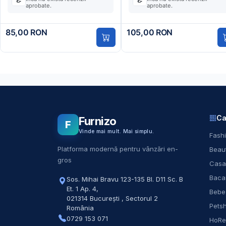
aprobate.
aprobate.
85,00 RON
105,00 RON
Ca
Furnizo
F
Vinde mai mult. Mai simplu.
Fashi
Platforma modernă pentru vânzări en-
Beaut
gros
Casa
Baca
Sos. Mihai Bravu 123-135 Bl. D11 Sc. B
Et. 1 Ap. 4
,
Bebe
021314
București
,
Sectorul 2
Pets
România
0729 153 071
HoR