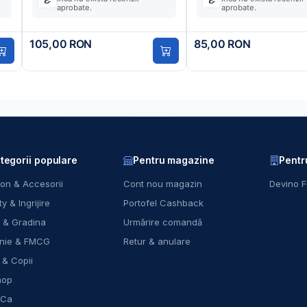
aprobate.
aprobate.
105,00 RON
85,00 RON
tegorii populare
Pentru magazine
Pentr
on & Accesorii
Cont nou magazin
Devino F
y & Ingrijire
Portofel Cashback
 & Gradina
Urmărire comandă
nie & FMCG
Retur & anulare
 & Copii
hop
eCa