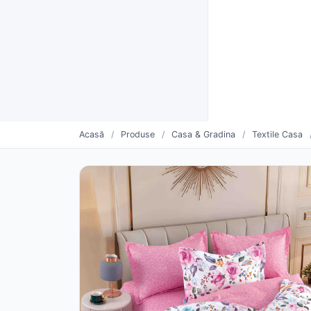
Furnizori verificați CUI
Livrare rapidă și plată la livra
Furnizo
CATEGORII
Vinde mai mult. Mai simplu.
Oferte săptămânii
Furnizori urmăriți
Pro
Acasă
/
Produse
/
Casa & Gradina
/
Textile Casa