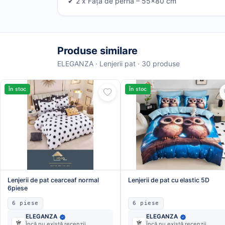
✔ 2 x Față de pernă – 55x80 cm
Produse similare
ELEGANZA · Lenjerii pat · 30 produse
În stoc
În stoc
Lenjerii de pat cearceaf normal
Lenjerii de pat cu elastic 5D
6piese
6 piese
6 piese
ELEGANZA
ELEGANZA
Încă nu există recenzii
Încă nu există recenzii