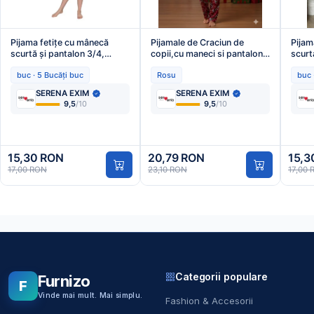
Pijama fetițe cu mânecă
Pijamale de Craciun de
Pijam
scurtă și pantalon 3/4,
copii,cu maneci si pantaloni
scurt
imprimeu Rabbit, alb,Engros
lungi ,imprime pitic si fulgi
culoa
buc · 5 Bucăți buc
Rosu
buc 
de zapada,En-gros
,Eng
SERENA EXIM
SERENA EXIM
9,5
/10
9,5
/10
15,30 RON
20,79 RON
15,3
17,00 RON
23,10 RON
17,00
Categorii populare
Furnizo
F
Vinde mai mult. Mai simplu.
Fashion & Accesorii