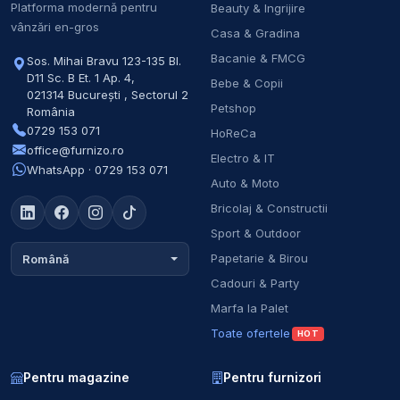
Platforma modernă pentru
Beauty & Ingrijire
vânzări en-gros
Casa & Gradina
Bacanie & FMCG
Sos. Mihai Bravu 123-135 Bl.
D11 Sc. B Et. 1 Ap. 4
,
Bebe & Copii
021314
București
,
Sectorul 2
Petshop
România
0729 153 071
HoReCa
office@furnizo.ro
Electro & IT
WhatsApp · 0729 153 071
Auto & Moto
Bricolaj & Constructii
Sport & Outdoor
Papetarie & Birou
Română
Cadouri & Party
Marfa la Palet
Toate ofertele
HOT
Pentru magazine
Pentru furnizori