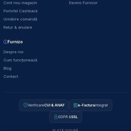
Cont nou magazin
Devino Furnizor
Portofel Cashback
Urmărire comandă
Retur & anulare
Furnizo
Despre noi
Cum funcționează
Blog
Contact
Verificare
CUI & ANAF
e-Factura
integrat
GDPR &
SSL
PLATĂ SIGURĂ