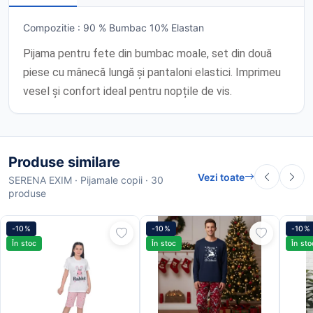
Compozitie : 90 % Bumbac 10% Elastan
Pijama pentru fete din bumbac moale, set din două
piese cu mânecă lungă și pantaloni elastici. Imprimeu
vesel și confort ideal pentru nopțile de vis.
Produse similare
Vezi toate
SERENA EXIM · Pijamale copii · 30
produse
-10%
-10%
-10%
În stoc
În stoc
În sto