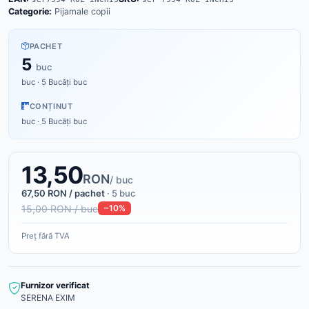
Categorie:
Pijamale copii
PACHET
5
buc
buc · 5 Bucăți buc
CONȚINUT
buc · 5 Bucăți buc
13,50
RON
/ buc
67,50 RON / pachet
· 5 buc
15,00 RON / buc
−10%
Preț fără TVA
Furnizor verificat
SERENA EXIM