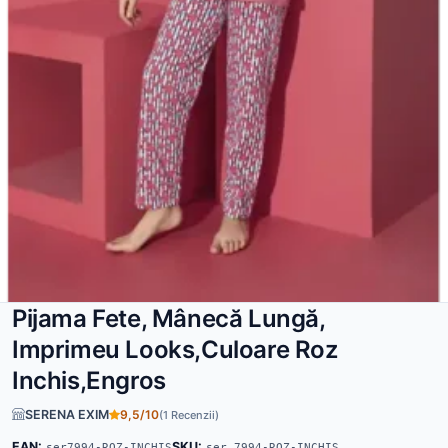
Pijama Fete, Mânecă Lungă,
Imprimeu Looks,Culoare Roz
Inchis,Engros
SERENA EXIM
9,5/10
(1 Recenzii)
EAN:
SKU:
ser7994-ROZ-INCHIS
ser 7994-ROZ-INCHIS