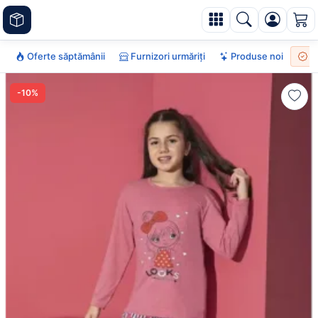
Oferte săptămânii
Furnizori urmăriți
Produse noi
To
-10%