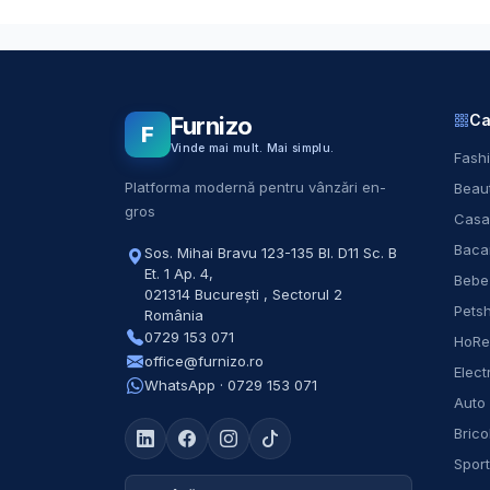
Ca
Furnizo
F
Vinde mai mult. Mai simplu.
Fashi
Platforma modernă pentru vânzări en-
Beaut
gros
Casa
Baca
Sos. Mihai Bravu 123-135 Bl. D11 Sc. B
Et. 1 Ap. 4
,
Bebe
021314
București
,
Sectorul 2
Pets
România
0729 153 071
HoR
office@furnizo.ro
Elect
WhatsApp · 0729 153 071
Auto
Brico
Spor