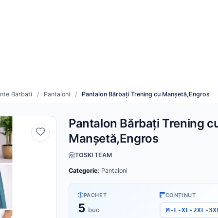
re
Cum funcționează
duse noi
Toți furnizorii
nte Barbati
/
Pantaloni
/
Pantalon Bărbați Trening cu Manșetă,Engros
Pantalon Bărbați Trening c
Manșetă,Engros
TOSKI TEAM
Categorie:
Pantaloni
PACHET
CONȚINUT
5
buc
M-L-XL-2XL-3X