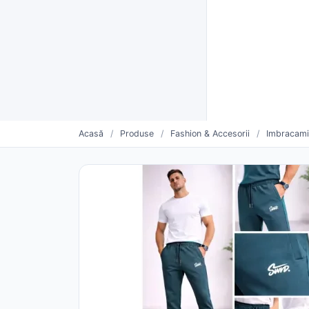
Furnizori verificați CUI
Livrare rapidă și plată la livra
Furnizo
CATEGORII
Vinde mai mult. Mai simplu.
Oferte săptămânii
Furnizori urmăriți
Pro
Acasă
/
Produse
/
Fashion & Accesorii
/
Imbracami