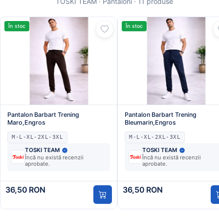
TOSKI TEAM · Pantaloni · 11 produse
În stoc
În stoc
Pantalon Barbart Trening
Pantalon Barbart Trening
Maro,Engros
Bleumarin,Engros
M-L-XL-2XL-3XL
M-L-XL-2XL-3XL
TOSKI TEAM
TOSKI TEAM
Încă nu există recenzii
Încă nu există recenzii
aprobate.
aprobate.
36,50 RON
36,50 RON