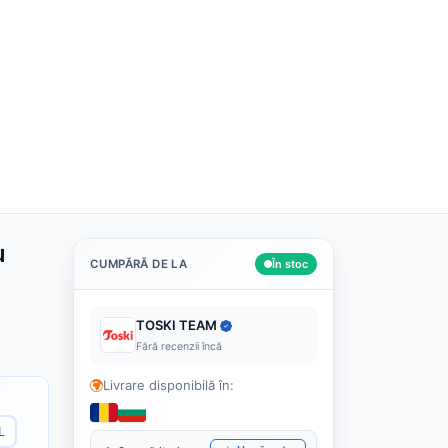
Română
Despre noi
Cashback
Blog
Contact
Caută
u
CUMPĂRĂ DE LA
În stoc
TOSKI TEAM
Fără recenzii încă
Livrare disponibilă în:
L