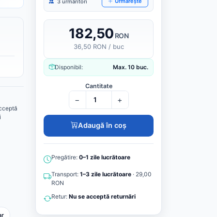
Urmărește
3 urmăritori
182,50
RON
36,50 RON / buc
Disponibil:
Max. 10 buc.
Cantitate
−
+
cceptă
i
Adaugă în coș
Pregătire:
0–1 zile lucrătoare
Transport:
1–3 zile lucrătoare
· 29,00
RON
Retur:
Nu se acceptă returnări
ar