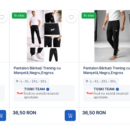
În stoc
În stoc
Pantalon Bărbați Trening cu
Pantalon Bărbați Trening c
Manșetă,Negru,Engros
Manșetă,Negru,Engros
M-L-XL-2XL-3XL
M-L-XL-2XL-3XL
TOSKI TEAM
TOSKI TEAM
Încă nu există recenzii
Încă nu există recenzii
aprobate.
aprobate.
36,50 RON
36,50 RON