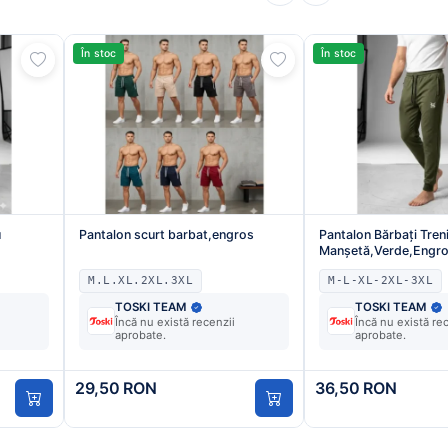
În stoc
În stoc
u
Pantalon scurt barbat,engros
Pantalon Bărbați Tren
Manșetă,Verde,Engr
M.L.XL.2XL.3XL
M-L-XL-2XL-3XL
TOSKI TEAM
TOSKI TEAM
Încă nu există recenzii
Încă nu există re
aprobate.
aprobate.
29,50 RON
36,50 RON