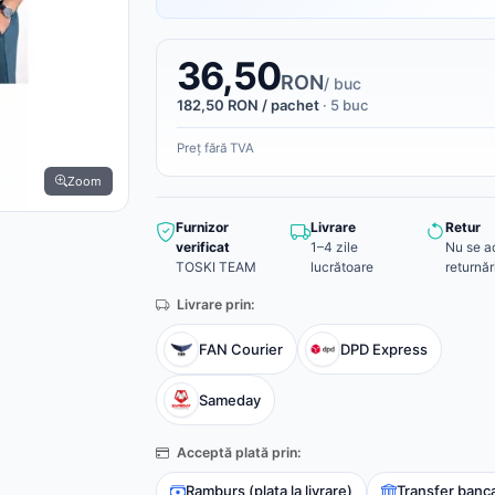
36,50
RON
/ buc
182,50 RON / pachet
· 5 buc
Preț fără TVA
Zoom
Furnizor
Livrare
Retur
verificat
1–4 zile
Nu se a
TOSKI TEAM
lucrătoare
returnăr
Livrare prin:
FAN Courier
DPD Express
Sameday
Acceptă plată prin:
Ramburs (plata la livrare)
Transfer banc