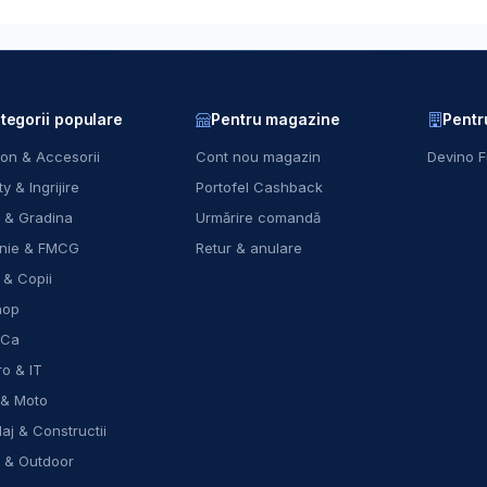
tegorii populare
Pentru magazine
Pentr
on & Accesorii
Cont nou magazin
Devino F
y & Ingrijire
Portofel Cashback
 & Gradina
Urmărire comandă
nie & FMCG
Retur & anulare
 & Copii
hop
eCa
ro & IT
 & Moto
laj & Constructii
t & Outdoor