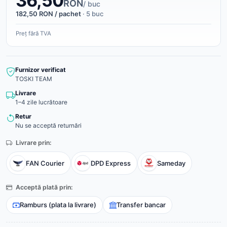
36,50
RON
/ buc
182,50 RON / pachet
· 5 buc
Preț fără TVA
Furnizor verificat
TOSKI TEAM
Livrare
1–4 zile lucrătoare
Retur
Nu se acceptă returnări
Livrare prin:
FAN Courier
DPD Express
Sameday
Acceptă plată prin:
Ramburs (plata la livrare)
Transfer bancar