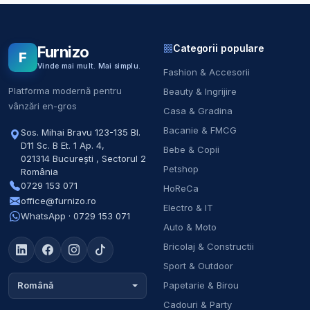
Categorii populare
Furnizo
F
Vinde mai mult. Mai simplu.
Fashion & Accesorii
Platforma modernă pentru
Beauty & Ingrijire
vânzări en-gros
Casa & Gradina
Bacanie & FMCG
Sos. Mihai Bravu 123-135 Bl.
D11 Sc. B Et. 1 Ap. 4
,
Bebe & Copii
021314
București
,
Sectorul 2
Petshop
România
0729 153 071
HoReCa
office@furnizo.ro
Electro & IT
WhatsApp · 0729 153 071
Auto & Moto
Bricolaj & Constructii
Sport & Outdoor
Papetarie & Birou
Română
Cadouri & Party