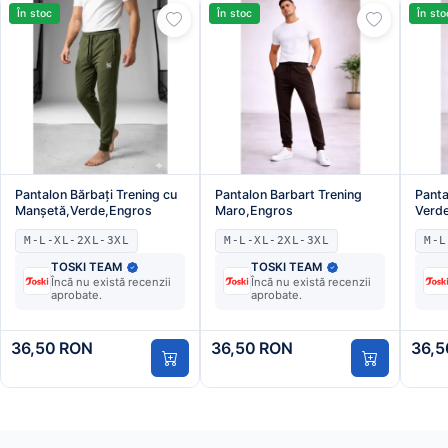
În stoc
În stoc
În sto
Pantalon Bărbați Trening cu
Pantalon Barbart Trening
Panta
Manșetă,Verde,Engros
Maro,Engros
Verd
M-L-XL-2XL-3XL
M-L-XL-2XL-3XL
M-L
TOSKI TEAM
TOSKI TEAM
Încă nu există recenzii
Încă nu există recenzii
aprobate.
aprobate.
36,50 RON
36,50 RON
36,5