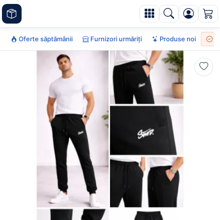
Oferte săptămânii
Furnizori urmăriți
Produse noi
To