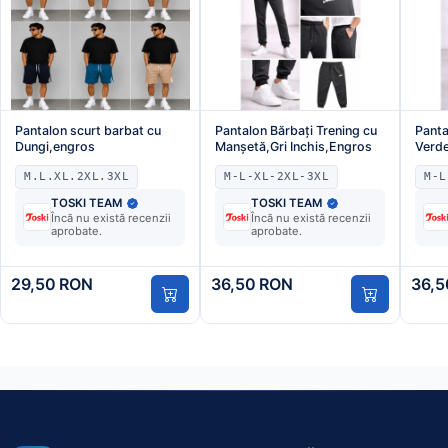
Pantalon scurt barbat cu
Pantalon Bărbați Trening cu
Panta
Dungi,engros
Manșetă,Gri Inchis,Engros
Verd
M.L.XL.2XL.3XL
M-L-XL-2XL-3XL
M-L
TOSKI TEAM
TOSKI TEAM
Încă nu există recenzii
Încă nu există recenzii
aprobate.
aprobate.
29,50 RON
36,50 RON
36,5