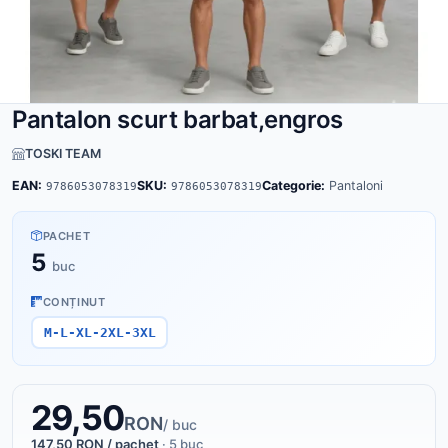
Pantalon scurt barbat,engros
TOSKI TEAM
EAN:
SKU:
Categorie:
Pantaloni
9786053078319
9786053078319
PACHET
5
buc
CONȚINUT
M-L-XL-2XL-3XL
29,50
RON
/ buc
147,50 RON / pachet
· 5 buc