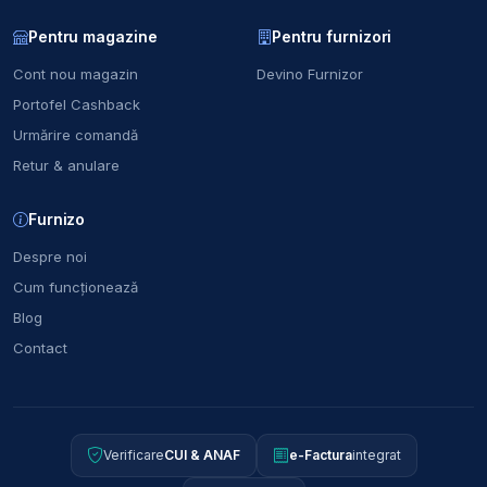
Pentru magazine
Pentru furnizori
Cont nou magazin
Devino Furnizor
Portofel Cashback
Urmărire comandă
Retur & anulare
Furnizo
Despre noi
Cum funcționează
Blog
Contact
Verificare
CUI & ANAF
e-Factura
integrat