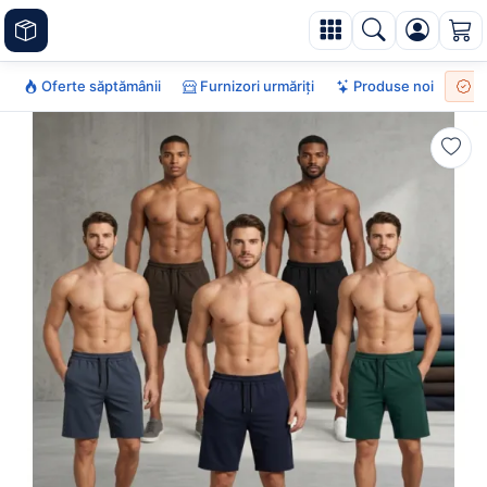
Oferte săptămânii
Furnizori urmăriți
Produse noi
To