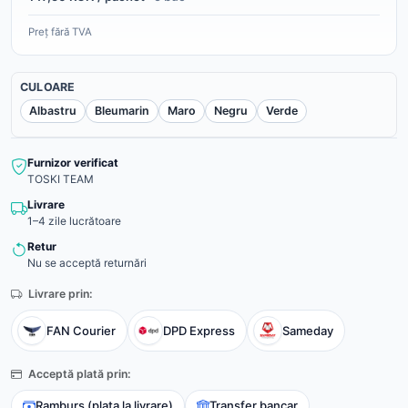
Preț fără TVA
CULOARE
Albastru
Bleumarin
Maro
Negru
Verde
Furnizor verificat
TOSKI TEAM
Livrare
1–4 zile lucrătoare
Retur
Nu se acceptă returnări
Livrare prin:
FAN Courier
DPD Express
Sameday
Acceptă plată prin:
Ramburs (plata la livrare)
Transfer bancar