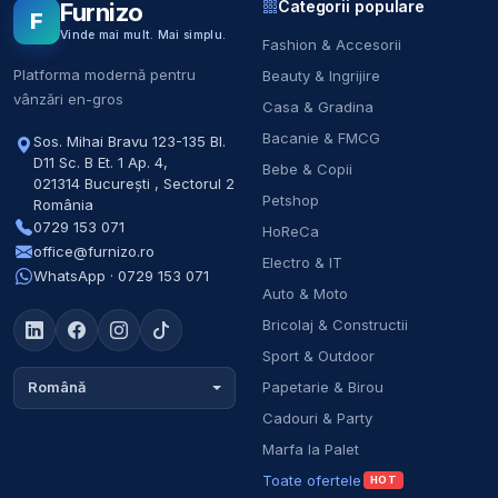
Categorii populare
Furnizo
F
Vinde mai mult. Mai simplu.
Fashion & Accesorii
Platforma modernă pentru
Beauty & Ingrijire
vânzări en-gros
Casa & Gradina
Bacanie & FMCG
Sos. Mihai Bravu 123-135 Bl.
D11 Sc. B Et. 1 Ap. 4
,
Bebe & Copii
021314
București
,
Sectorul 2
Petshop
România
0729 153 071
HoReCa
office@furnizo.ro
Electro & IT
WhatsApp · 0729 153 071
Auto & Moto
Bricolaj & Constructii
Sport & Outdoor
Papetarie & Birou
Română
Cadouri & Party
Marfa la Palet
Toate ofertele
HOT